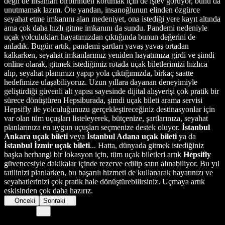
değil de insanları birbirinden korumak için de işlev görüyor, bunu da
unutmamak lazım. Öte yandan, insanoğlunun elinden özgürce
seyahat etme imkanını alan medeniyet, ona istediği yere kayıt altında
ama çok daha hızlı gitme imkanını da sundu. Pandemi nedeniyle
uçak yolculukları hayatımızdan çıktığında bunun değerini de
anladık. Bugün artık, pandemi şartları yavaş yavaş ortadan
kalkarken, seyahat imkanlarımız yeniden hayatımıza girdi ve şimdi
online olarak, gitmek istediğimiz rotada uçak biletlerimizi hızlıca
alıp, seyahat planımızı yapıp yola çıktığımızda, birkaç saatte
hedefimize ulaşabiliyoruz. Uzun yıllara dayanan deneyimiyle
geliştirdiği güvenli alt yapısı sayesinde dijital alışverişi çok pratik bir
sürece dönüştüren Hepsiburada, şimdi uçak bileti arama servisi
Hepsifly ile yolculuğunuzu gerçekleştireceğiniz destinasyonlar için
var olan tüm uçuşları listeleyerek, bütçenize, şartlarınıza, seyahat
planlarınıza en uygun uçuşları seçmenize destek oluyor.
İstanbul
Ankara uçak bileti
veya
İstanbul Adana uçak bileti
ya da
İstanbul İzmir uçak bileti
... Hatta, dünyada gitmek istediğiniz
başka herhangi bir lokasyon için, tüm uçak biletleri artık
Hepsifly
güvencesiyle dakikalar içinde rezerve edilip satın alınabiliyor. Bu yıl
tatilinizi planlarken, bu başarılı hizmeti de kullanarak hayatınızı ve
seyahatlerinizi çok pratik hale dönüştürebilirsiniz. Uçmaya artık
eskisinden çok daha hazırız.
Önceki
Sonraki