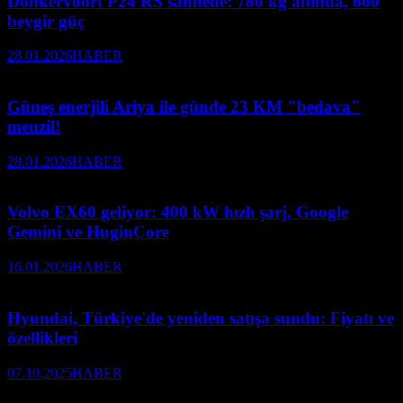
Donkervoort P24 RS sahnede: 780 kg altında, 600
beygir güç
28.01.2026
HABER
Güneş enerjili Ariya ile günde 23 KM "bedava"
menzil!
28.01.2026
HABER
Volvo EX60 geliyor: 400 kW hızlı şarj, Google
Gemini ve HuginCore
16.01.2026
HABER
Hyundai, Türkiye'de yeniden satışa sundu: Fiyatı ve
özellikleri
07.10.2025
HABER