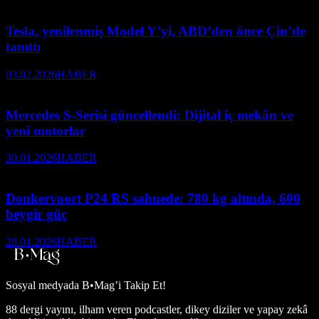
Tesla, yenilenmiş Model Y’yi, ABD’den önce Çin’de
tanıttı
03.02.2026
HABER
Mercedes S-Serisi güncellendi: Dijital iç mekân ve
yeni motorlar
30.01.2026
HABER
Donkervoort P24 RS sahnede: 780 kg altında, 600
beygir güç
28.01.2026
HABER
Sosyal medyada
B•Mag’i Takip Et!
88 dergi yayını, ilham veren podcastler, dikey diziler ve yapay zekâ