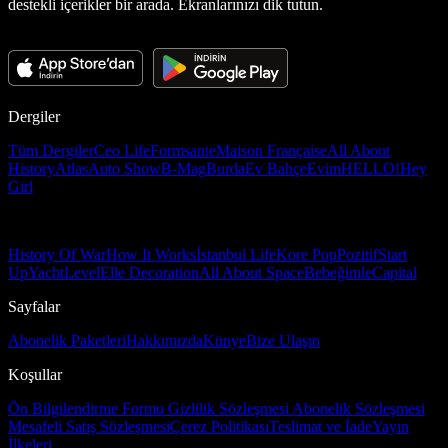
destekli içerikler bir arada. Ekranlarınızı dik tutun.
Dergiler
Tüm Dergiler
Ceo Life
Formsante
Maison Française
All About
History
Atlas
Auto Show
B-Mag
Burda
Ev Bahçe
Evim
HELLO!
Hey
Girl
History Of War
How It Works
İstanbul Life
Kore Pop
Pozitif
Start
Up
Yacht
Level
Elle Decoration
All About Space
Bebeğimle
Capital
Sayfalar
Abonelik Paketleri
Hakkımızda
Künye
Bize Ulaşın
Koşullar
Ön Bilgilendirme Formu
Gizlilik Sözleşmesi
Abonelik Sözleşmesi
Mesafeli Satış Sözleşmesi
Çerez Politikası
Teslimat ve İade
Yayın
İlkeleri