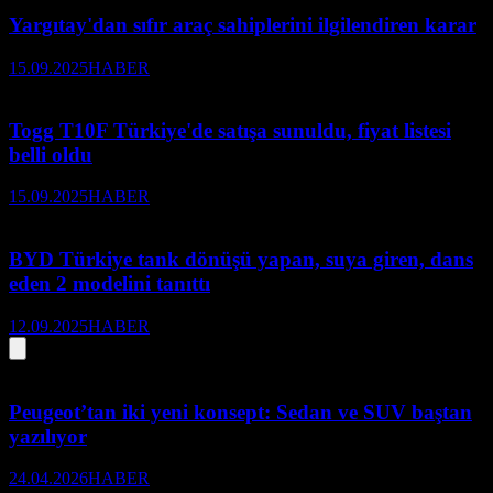
Yargıtay'dan sıfır araç sahiplerini ilgilendiren karar
15.09.2025
HABER
Togg T10F Türkiye'de satışa sunuldu, fiyat listesi
belli oldu
15.09.2025
HABER
BYD Türkiye tank dönüşü yapan, suya giren, dans
eden 2 modelini tanıttı
12.09.2025
HABER
Peugeot’tan iki yeni konsept: Sedan ve SUV baştan
yazılıyor
24.04.2026
HABER