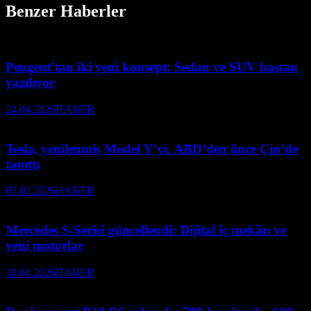
Benzer Haberler
Peugeot’tan iki yeni konsept: Sedan ve SUV baştan
yazılıyor
24.04.2026
HABER
Tesla, yenilenmiş Model Y’yi, ABD’den önce Çin’de
tanıttı
03.02.2026
HABER
Mercedes S-Serisi güncellendi: Dijital iç mekân ve
yeni motorlar
30.01.2026
HABER