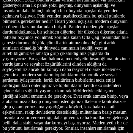
gösteriyor ama ilk panik şoku geçmiş, dünyanın aşılandğı ve
insanların daha bilinçli olduğu bir dünyada uçuşlar da yeniden
açılmaya başlıyor. Peki yeniden uçabileceğimiz bu güzel günlerde
bilmemiz gerekenler nedir? Ticari yolcu uçuşları, modern dünyanın
en önemli kazanımlarından biriydi. Pandemi nedeniyle uçuşlar
durdurulduğunda, bir şehirden diğerine, bir ülkeden diğerine atlarla
haftalar boyunca yol almak zorunda kalan Orta Çağ insanından bile
çaresiz duruma düştük, çünkü artık atımız olmadığı gibi artık
sınırların olmadığı bir dünyada canımızın istediği yere at
sürebildiğimiz ve rahatça girip çıkabildiğimiz çağlarda da
yaşamıyoruz. Bu açıdan bakınca, medeniyetin insanoğluna bir zincir
vurduğunu ve seyahat özgürlüklerini elinden aldığını da
söyleyebiliriz ancak bu konuyu daha rasyonel olarak incelemek
gerekirse, modern sınırların toplulukların ekonomik ve sosyal
şartlarını iyileştirmek, farklı kültürlerin birbirlerini taciz ettiği
saldırganlıkları önlediğiniz ve toplulukların kendi eko sistemleri
içinde daha sağlıklı yaşamlar kurarak birbirleriyle etkileşime
girdiğini kabul etmemiz de gerekiyor. Evet artık atımıza binip, veya
arabalarımıza atlayıp dünyanın istediğimiz ülkelerine kontrolsüzce
girip çıkamıyoruz ama yaşadığımız köyleri, kasabaları da atlı
eşkıyaların, rakip devletlerin desteklediği militanların basıp masum
insanlara zarar veremediği, daha güvenli, daha kuralları ve geleceği
belli, daha stabil yaşamlar kurmayı başarıyoruz. Medeniyetin bir de
bu yönünü hatırlamak gerekiyor. Sınırlar, insanları sınırlamak için