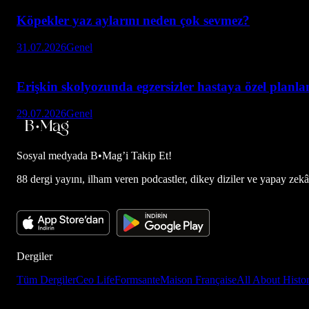
Köpekler yaz aylarını neden çok sevmez?
31.07.2026
Genel
Erişkin skolyozunda egzersizler hastaya özel planl
29.07.2026
Genel
Sosyal medyada
B•Mag’i Takip Et!
88 dergi yayını, ilham veren podcastler, dikey diziler ve yapay zekâ d
Dergiler
Tüm Dergiler
Ceo Life
Formsante
Maison Française
All About Histo