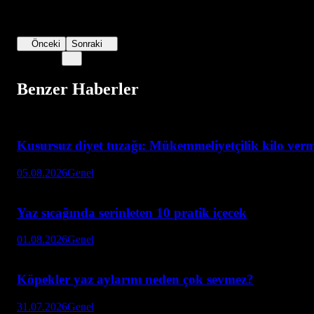
Önceki
Sonraki
Benzer Haberler
Kusursuz diyet tuzağı: Mükemmeliyetçilik kilo verme
05.08.2026
Genel
Yaz sıcağında serinleten 10 pratik içecek
01.08.2026
Genel
Köpekler yaz aylarını neden çok sevmez?
31.07.2026
Genel