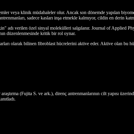
kremler veya klinik müdahaleler olur. Ancak son dönemde yapılan biyome
antrenmanları, sadece kasları inşa etmekle kalmıyor, cildin en derin kat
n" adı verilen özel sinyal molekülleri salgılanır. Journal of Applied P
ın düzenlenmesinde kritik bir rol oynar.
rı olarak bilinen fibroblast hücrelerini aktive eder. Aktive olan bu hücr
 araştırma (Fujita S. ve ark.), direnç antrenmanlarının cilt yapısı üzerin
anıtladı.