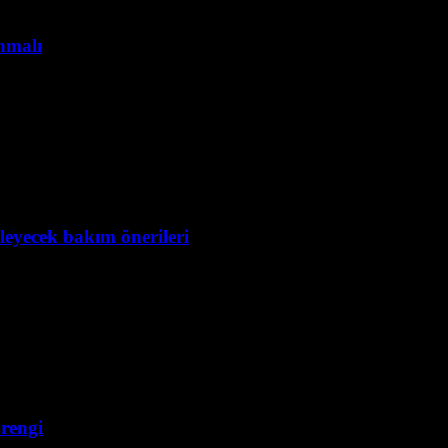
anmalı
leyecek bakım önerileri
 rengi