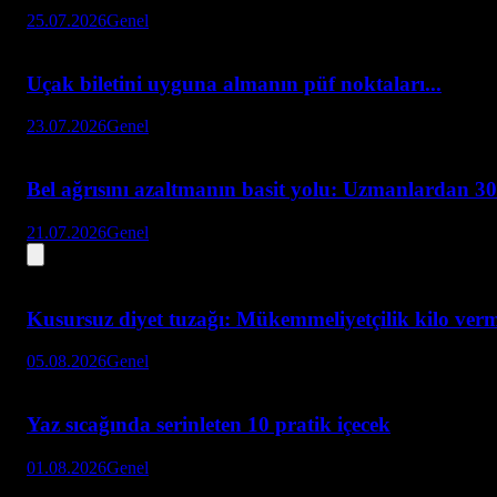
25.07.2026
Genel
Uçak biletini uyguna almanın püf noktaları...
23.07.2026
Genel
Bel ağrısını azaltmanın basit yolu: Uzmanlardan 30
21.07.2026
Genel
Kusursuz diyet tuzağı: Mükemmeliyetçilik kilo verme
05.08.2026
Genel
Yaz sıcağında serinleten 10 pratik içecek
01.08.2026
Genel