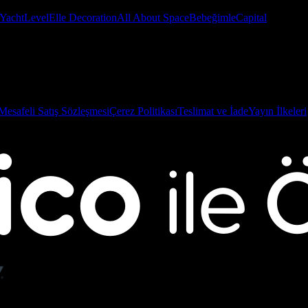
Yacht
Level
Elle Decoration
All About Space
Bebeğimle
Capital
Mesafeli Satış Sözleşmesi
Çerez Politikası
Teslimat ve İade
Yayın İlkeleri