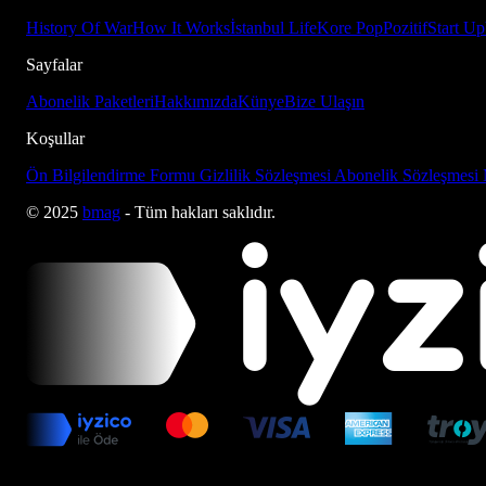
History Of War
How It Works
İstanbul Life
Kore Pop
Pozitif
Start Up
Sayfalar
Abonelik Paketleri
Hakkımızda
Künye
Bize Ulaşın
Koşullar
Ön Bilgilendirme Formu
Gizlilik Sözleşmesi
Abonelik Sözleşmesi
© 2025
bmag
- Tüm hakları saklıdır.