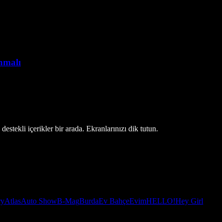
anmalı
estekli içerikler bir arada. Ekranlarınızı dik tutun.
ry
Atlas
Auto Show
B-Mag
Burda
Ev Bahçe
Evim
HELLO!
Hey Girl