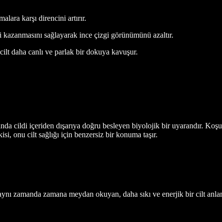
lara karşı direncini artırır.
eri kazanmasını sağlayarak ince çizgi görünümünü azaltır.
ilt daha canlı ve parlak bir dokuya kavuşur.
da cildi içeriden dışarıya doğru besleyen biyolojik bir uyarandır. Koş
isi, onu cilt sağlığı için benzersiz bir konuma taşır.
 aynı zamanda zamana meydan okuyan, daha sıkı ve enerjik bir cilt anlam