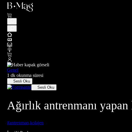
Genel
1 dk okunma süresi
Sesli Oku
Sesli Oku
Ağırlık antrenmanı yapan k
#antrenman,kolajen