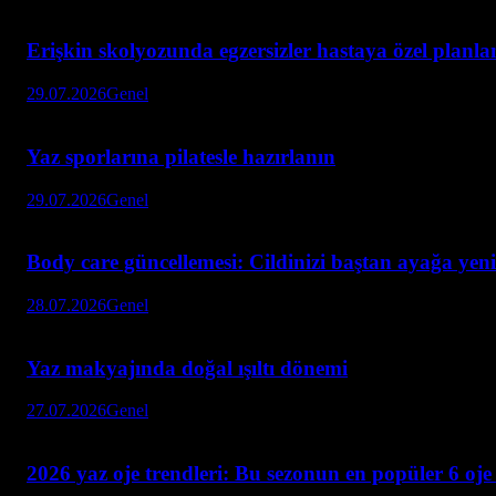
Erişkin skolyozunda egzersizler hastaya özel planl
29.07.2026
Genel
Yaz sporlarına pilatesle hazırlanın
29.07.2026
Genel
Body care güncellemesi: Cildinizi baştan ayağa yeni
28.07.2026
Genel
Yaz makyajında doğal ışıltı dönemi
27.07.2026
Genel
2026 yaz oje trendleri: Bu sezonun en popüler 6 oje