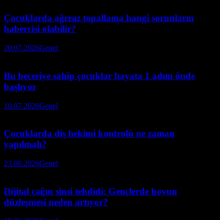
Çocuklarda ağrısız topallama hangi sorunların
habercisi olabilir?
20.07.2026
Genel
Bu beceriye sahip çocuklar hayata 1 adım önde
başlıyor
10.07.2026
Genel
Çocuklarda diş hekimi kontrolü ne zaman
yapılmalı?
23.06.2026
Genel
Dijital çağın sinsi tehdidi: Gençlerde boyun
düzleşmesi neden artıyor?