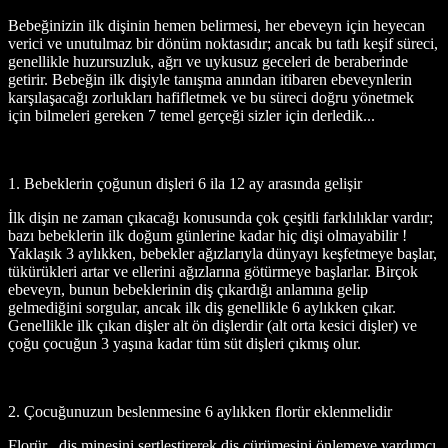
Bebeğinizin ilk dişinin hemen belirmesi, her ebeveyn için heyecan
verici ve unutulmaz bir dönüm noktasıdır; ancak bu tatlı keşif süreci,
genellikle huzursuzluk, ağrı ve uykusuz geceleri de beraberinde
getirir. Bebeğin ilk dişiyle tanışma anından itibaren ebeveynlerin
karşılaşacağı zorlukları hafifletmek ve bu süreci doğru yönetmek
için bilmeleri gereken 7 temel gerçeği sizler için derledik...
1. Bebeklerin çoğunun dişleri 6 ila 12 ay arasında gelişir
İlk dişin ne zaman çıkacağı konusunda çok çeşitli farklılıklar vardır;
bazı bebeklerin ilk doğum günlerine kadar hiç dişi olmayabilir !
Yaklaşık 3 aylıkken, bebekler ağızlarıyla dünyayı keşfetmeye başlar,
tükürükleri artar ve ellerini ağızlarına götürmeye başlarlar. Birçok
ebeveyn, bunun bebeklerinin diş çıkardığı anlamına gelip
gelmediğini sorgular, ancak ilk diş genellikle 6 aylıkken çıkar.
Genellikle ilk çıkan dişler alt ön dişlerdir (alt orta kesici dişler) ve
çoğu çocuğun 3 yaşına kadar tüm süt dişleri çıkmış olur.
2. Çocuğunuzun beslenmesine 6 aylıkken florür eklenmelidir
Florür , diş minesini sertleştirerek diş çürümesini önlemeye yardımcı