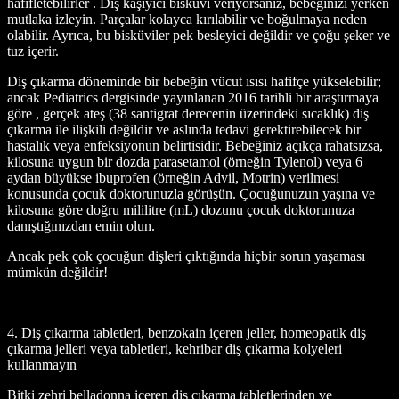
hafifletebilirler . Diş kaşıyıcı bisküvi veriyorsanız, bebeğinizi yerken
mutlaka izleyin. Parçalar kolayca kırılabilir ve boğulmaya neden
olabilir. Ayrıca, bu bisküviler pek besleyici değildir ve çoğu şeker ve
tuz içerir.
Diş çıkarma döneminde bir bebeğin vücut ısısı hafifçe yükselebilir;
ancak Pediatrics dergisinde yayınlanan 2016 tarihli bir araştırmaya
göre , gerçek ateş (38 santigrat derecenin üzerindeki sıcaklık) diş
çıkarma ile ilişkili değildir ve aslında tedavi gerektirebilecek bir
hastalık veya enfeksiyonun belirtisidir. Bebeğiniz açıkça rahatsızsa,
kilosuna uygun bir dozda parasetamol (örneğin Tylenol) veya 6
aydan büyükse ibuprofen (örneğin Advil, Motrin) verilmesi
konusunda çocuk doktorunuzla görüşün. Çocuğunuzun yaşına ve
kilosuna göre doğru mililitre (mL) dozunu çocuk doktorunuza
danıştığınızdan emin olun.
Ancak pek çok çocuğun dişleri çıktığında hiçbir sorun yaşaması
mümkün değildir!
4. Diş çıkarma tabletleri, benzokain içeren jeller, homeopatik diş
çıkarma jelleri veya tabletleri, kehribar diş çıkarma kolyeleri
kullanmayın
Bitki zehri belladonna içeren diş çıkarma tabletlerinden ve