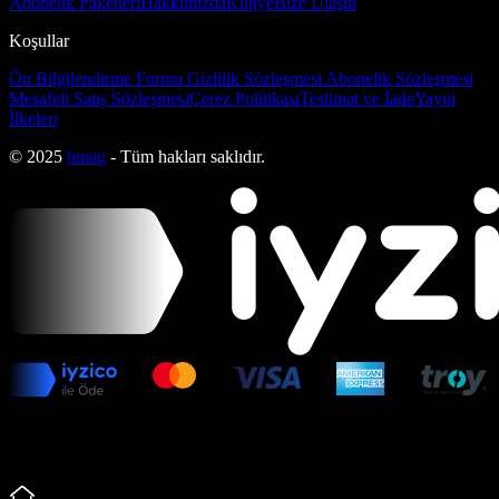
Abonelik Paketleri
Hakkımızda
Künye
Bize Ulaşın
Koşullar
Ön Bilgilendirme Formu
Gizlilik Sözleşmesi
Abonelik Sözleşmesi
Mesafeli Satış Sözleşmesi
Çerez Politikası
Teslimat ve İade
Yayın
İlkeleri
© 2025
bmag
- Tüm hakları saklıdır.