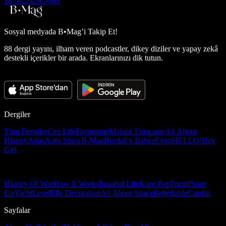
18.06.2026
Genel
Sosyal medyada
B•Mag’i Takip Et!
88 dergi yayını, ilham veren podcastler, dikey diziler ve yapay zekâ
destekli içerikler bir arada. Ekranlarınızı dik tutun.
Dergiler
Tüm Dergiler
Ceo Life
Formsante
Maison Française
All About
History
Atlas
Auto Show
B-Mag
Burda
Ev Bahçe
Evim
HELLO!
Hey
Girl
History Of War
How It Works
İstanbul Life
Kore Pop
Pozitif
Start
Up
Yacht
Level
Elle Decoration
All About Space
Bebeğimle
Capital
Sayfalar