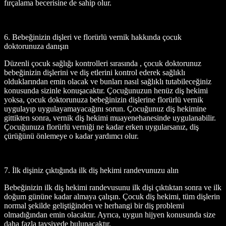
fırçalama becerisine de sahip olur.
6. Bebeğinizin dişleri ve florürlü vernik hakkında çocuk
doktorunuza danışın
Düzenli çocuk sağlığı kontrolleri sırasında , çocuk doktorunuz
bebeğinizin dişlerini ve diş etlerini kontrol ederek sağlıklı
olduklarından emin olacak ve bunları nasıl sağlıklı tutabileceğiniz
konusunda sizinle konuşacaktır. Çocuğunuzun henüz diş hekimi
yoksa, çocuk doktorunuza bebeğinizin dişlerine florürlü vernik
uygulayıp uygulayamayacağını sorun. Çocuğunuz diş hekimine
gittikten sonra, vernik diş hekimi muayenehanesinde uygulanabilir.
Çocuğunuza florürlü verniği ne kadar erken uygularsanız, diş
çürüğünü önlemeye o kadar yardımcı olur.
7. İlk dişiniz çıktığında ilk diş hekimi randevunuzu alın
Bebeğinizin ilk diş hekimi randevusunu ilk dişi çıktıktan sonra ve ilk
doğum gününe kadar almaya çalışın. Çocuk diş hekimi, tüm dişlerin
normal şekilde geliştiğinden ve herhangi bir diş problemi
olmadığından emin olacaktır. Ayrıca, uygun hijyen konusunda size
daha fazla tavsiyede bulunacaktır.