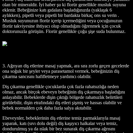
olan bir mineraldir. İyi haber şu ki florür genellikle musluk suyuna
eklenir. Bebeğinize katı gıdalara başladığınızda (yaklaşık 6
aylıkken), pipetli veya pipetli bir bardakta birkaç ons su verin .
Musluk suyunuzun florür içerip içermediğini veya çocuğunuzun
florür takviyesine ihtiyacı olup olmadığını öğrenmek için çocuk
doktorunuzla görüşün. Florür genellikle çoğu şişe suda bulunmaz.
3. Ağrıyan diş etlerine masaj yapmak, ara sıra zorlu geçen gecelerde
ona soğuk bir şeyler veya parasetamol vermek, bebeğinizin diş
çıkarma sancısını hafifletmeye yardımcı olabilir.
Diş çıkarma genellikle çocuklarda çok fazla rahatsızlığa neden
olmaz, ancak birçok ebeveyn bebeğinin diş çıkarmaya başladığını
anlayabilir. Bebeklerde dişin çıktığı bölgede rahatsızlık belirtileri
görülebilir, dişin etrafındaki diş etleri şişmiş ve hassas olabilir ve
bebek normalden çok daha fazla salya akıtabilir.
Ebeveynler, bebeklerinin diş etlerine temiz parmaklarıyla masaj
yaparak, katı (sıvı dolu değil) diş kaşıyıcı halkalar veya temiz,
dondurulmuş ya da ıslak bir bez sunarak diş çıkarma ağrısını