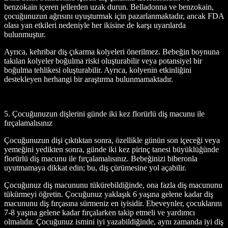
benzokain içeren jellerden uzak durun. Belladonna ve benzokain,
çocuğunuzun ağrısını uyuşturmak için pazarlanmaktadır, ancak FDA
olası yan etkileri nedeniyle her ikisine de karşı uyarılarda
bulunmuştur.
Ayrıca, kehribar diş çıkarma kolyeleri önerilmez. Bebeğin boynuna
takılan kolyeler boğulma riski oluşturabilir veya potansiyel bir
boğulma tehlikesi oluşturabilir. Ayrıca, kolyenin etkinliğini
destekleyen herhangi bir araştırma bulunmamaktadır.
5. Çocuğunuzun dişlerini günde iki kez florürlü diş macunu ile
fırçalamalısınız
Çocuğunuzun dişi çıktıktan sonra, özellikle günün son içeceği veya
yemeğini yedikten sonra, günde iki kez pirinç tanesi büyüklüğünde
florürlü diş macunu ile fırçalamalısınız. Bebeğinizi biberonla
uyutmamaya dikkat edin; bu, diş çürümesine yol açabilir.
Çocuğunuz diş macununu tükürebildiğinde, ona fazla diş macununu
tükürmeyi öğretin. Çocuğunuz yaklaşık 6 yaşına gelene kadar diş
macununu diş fırçasına sürmeniz en iyisidir. Ebeveynler, çocuklarını
7-8 yaşına gelene kadar fırçalarken takip etmeli ve yardımcı
olmalıdır. Çocuğunuz ismini iyi yazabildiğinde, aynı zamanda iyi diş