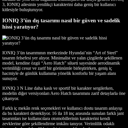
3, IONIQ ailesinin yenilikçi karakterini daha geniş bir kullanıcı
kitlesiyle buluşturuyor.
IONIQ 3’ün dış tasarımı nasıl bir güven ve sadelik
hissi yaratıyor?
IONIQ 3’ün tasarımının merkezinde Hyundai’nin “Art of Steel”
tasarım felsefesi yer alıyor. Minimalist ve yalın çizgilerle şekillenen
model, kendine özgü “Aero Hatch” silueti sayesinde aerodinamik
verimliliği cesur ve zarif bir görünümle birleştirirken, geniş iç
hacmiyle de günlük kullanıma yönelik konforlu bir yaşam alanı
sunuyor.
IONIQ 3 N Line daha kaslı ve sportif bir karakter sergilerken,
modelin diğer versiyonları Aero Hatch tasarımını zarif detaylarla öne
çıkarıyor.
Farklı iç mekân renk seçenekleri ve kullanıcı dostu tasarım anlayışı
da bu karakteri destekliyor. 16 ila 18 inç arasında sunulan farklı jant
tasarımları ise kullanıcılara otomobillerinin karakterini kendi
zevklerine göre şekillendirme imkânı tanıyor. Verimlilik odaklı