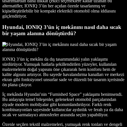
tasarımlardan daha dikkat çekici seçeneklere kadar uzanan bu
alternatifler, IONIQ 3’ün her açıdan özenle tasarlanmış ve
kişiselleştirilebilir bir kompakt elektrikli otomobil olma iddiasını
güçlendiriyor.
Hyundai, IONIQ 3’ün iç mekânını nasıl daha sıcak
bir yaşam alanına dönüştürdü?
IONIQ 3’ün iç mekânı da dış tasarımındaki yalın yaklaşımı
sürdürüyor. Yumuşak hatlarla şekillendirilen yüzeyler, kullanılan
malzemelerin doğal yapısını öne çıkararak hem konforu hem de
kalite algısını artırıyor. Bu sayede havalandırma kanalları ve merkezi
ekran gibi fonksiyonel unsurlar sade ve düzenli bir tasarım içerisinde
ön plana çıkıyor.
İç mekânda Hyundai’nin “Furnished Space” yaklaşımı benimsendi.
Bu anlayışta temel bileşenler, geleneksel otomobil parçalarından
ziyade modern mobilyalar gibi konumlandırılıyor. Farklı renk
kombinasyonları sayesinde kullanıcılar aydınlık ve ferah ya da daha
sıcak ve sarmalayıcı atmosferler arasında seçim yapabiliyor.
Özenle seçilen tekstil malzemeleri, yumuşak renk tonları ve dengeli