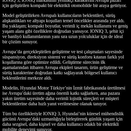
IONIQ 3, IONIQ markasının yenilikçi karakterini Avrupa pazarı
için geliştirilen kompakt bir elektrikli otomobilde bir araya getiriyor.
Model geliştirilirken Avrupalı kullanıcıların beklentileri, sürüş
alışkanlıkları ve altyapı koşulları temel öncelikler arasında yer aldı.
Bu yaklaşım; kompakt boyutlar, verimli iç mekân kullanımı ve geniş
yaşam alanı gibi özelliklere doğrudan yansıyor. IONIQ 3, şehir içi
ve banliyö kullanımlarının yanı sıra uzun yolculuklar için de ideal
bir çözüm sunuyor.
Avrupa’da gerçekleştirilen geliştirme ve test çalışmaları sayesinde
süspansiyon, direksiyon sistemi ve sürüş konforu kıtanın farklı yol
koşullarına göre optimize edildi. Geliştirme sürecinin ilk
aşamalarından itibaren Avrupa ekipleri tasarım, ürün geliştirme ve
sürüş karakterine doğrudan katkı sağlayarak bölgesel kullanıcı
beklentilerini merkeze aldı.
Modelin, Hyundai Motor Türkiye’nin İzmit fabrikasında üretilmesi
ise Avrupa’daki üretim ağına önemli katkı sağlarken, ana pazara
yakın üretim sayesinde daha verimli lojistik süreçleri ve müşteri
beklentilerine daha hızlı yanıt verilmesine olanak tanıyor.
Tüm bu özellikleriyle IONIQ 3, Hyundai’nin küresel mühendislik
gücünü Avrupa’daki uzmanlığıyla birleştirerek günlük yaşam için
daha sezgisel, daha kişisel ve daha kullanıcı odaklı bir elektrikli
mobilite deneyimi sunuyor.