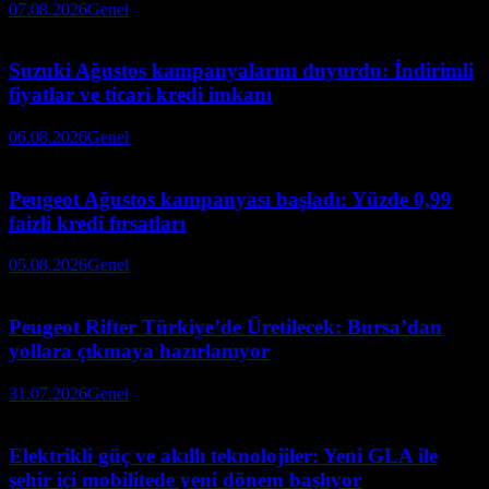
07.08.2026
Genel
Suzuki Ağustos kampanyalarını duyurdu: İndirimli
fiyatlar ve ticari kredi imkanı
06.08.2026
Genel
Peugeot Ağustos kampanyası başladı: Yüzde 0,99
faizli kredi fırsatları
05.08.2026
Genel
Peugeot Rifter Türkiye’de Üretilecek: Bursa’dan
yollara çıkmaya hazırlanıyor
31.07.2026
Genel
Elektrikli güç ve akıllı teknolojiler: Yeni GLA ile
şehir içi mobilitede yeni dönem başlıyor