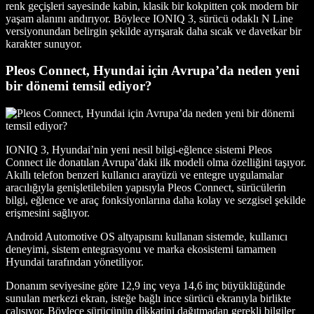
renk geçişleri sayesinde kabin, klasik bir kokpitten çok modern bir
yaşam alanını andırıyor. Böylece IONIQ 3, sürücü odaklı N Line
versiyonundan belirgin şekilde ayrışarak daha sıcak ve davetkar bir
karakter sunuyor.
Pleos Connect, Hyundai için Avrupa’da neden yeni
bir dönemi temsil ediyor?
IONIQ 3, Hyundai’nin yeni nesil bilgi-eğlence sistemi Pleos
Connect ile donatılan Avrupa’daki ilk modeli olma özelliğini taşıyor.
Akıllı telefon benzeri kullanıcı arayüzü ve entegre uygulamalar
aracılığıyla genişletilebilen yapısıyla Pleos Connect, sürücülerin
bilgi, eğlence ve araç fonksiyonlarına daha kolay ve sezgisel şekilde
erişmesini sağlıyor.
Android Automotive OS altyapısını kullanan sistemde, kullanıcı
deneyimi, sistem entegrasyonu ve marka ekosistemi tamamen
Hyundai tarafından yönetiliyor.
Donanım seviyesine göre 12,9 inç veya 14,6 inç büyüklüğünde
sunulan merkezi ekran, isteğe bağlı ince sürücü ekranıyla birlikte
çalışıyor. Böylece sürücünün dikkatini dağıtmadan gerekli bilgiler