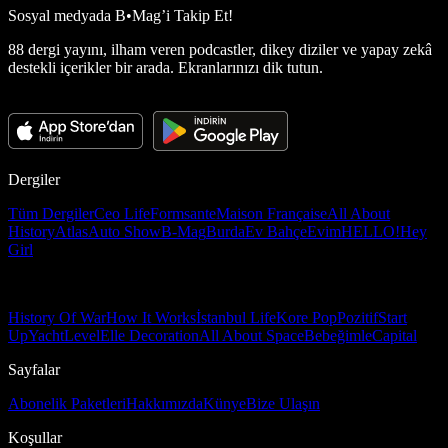
Sosyal medyada
B•Mag’i Takip Et!
88 dergi yayını, ilham veren podcastler, dikey diziler ve yapay zekâ
destekli içerikler bir arada. Ekranlarınızı dik tutun.
Dergiler
Tüm Dergiler
Ceo Life
Formsante
Maison Française
All About
History
Atlas
Auto Show
B-Mag
Burda
Ev Bahçe
Evim
HELLO!
Hey
Girl
History Of War
How It Works
İstanbul Life
Kore Pop
Pozitif
Start
Up
Yacht
Level
Elle Decoration
All About Space
Bebeğimle
Capital
Sayfalar
Abonelik Paketleri
Hakkımızda
Künye
Bize Ulaşın
Koşullar