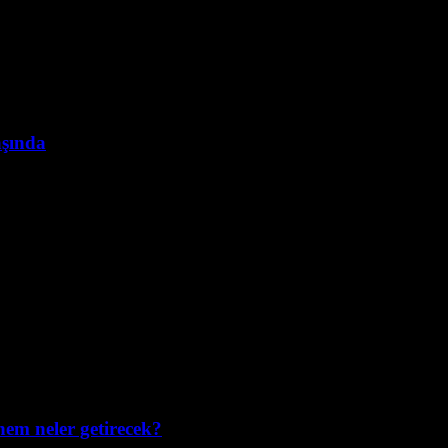
aşında
em neler getirecek?