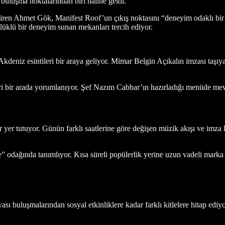
buluşma noktalarından biri haline geldi.
çiren Ahmet Gök, Manifest Roof’un çıkış noktasını “deneyim odaklı bir m
nlüklü bir deneyim sunan mekanları tercih ediyor.
kdeniz esintileri bir araya geliyor. Mimar Belgin Açıkalın imzası taş
i bir arada yorumlanıyor. Şef Nazım Cabbar’ın hazırladığı menüde mevsim
yer tutuyor. Günün farklı saatlerine göre değişen müzik akışı ve imz
odağında tanımlıyor. Kısa süreli popülerlik yerine uzun vadeli marka de
ı buluşmalarından sosyal etkinliklere kadar farklı kitlelere hitap edi