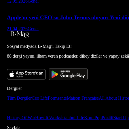
12.05.2026
Genel
Apple’ın yeni CEO'su John Ternus oluyor: Yeni dön
21.04.2026
Genel
Sosyal medyada
B•Mag’i Takip Et!
88 dergi yayını, ilham veren podcastler, dikey diziler ve yapay zekâ d
Dergiler
Tüm Dergiler
Ceo Life
Formsante
Maison Française
All About Histo
History Of War
How It Works
İstanbul Life
Kore Pop
Pozitif
Start Up
Sayfalar