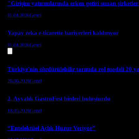
"Girişim yatırımlarında erken getiri sunan şirketle
11.04.2026
Genel
Yapay zeka e-ticarette bariyerleri kaldırıyor
11.04.2026
Genel
Türkiye'nin sürdürülebilir tarımda rol modeli 20 y
26.06.2026
Genel
2. Ayvalık GastroFest binleri buluşturdu
18.05.2026
Genel
“Entelektüel Açlık Huzur Veriyor”