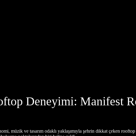
ooftop Deneyimi: Manifest R
onomi, müzik ve tasarım odaklı yaklaşımıyla şehrin dikkat çeken roofto