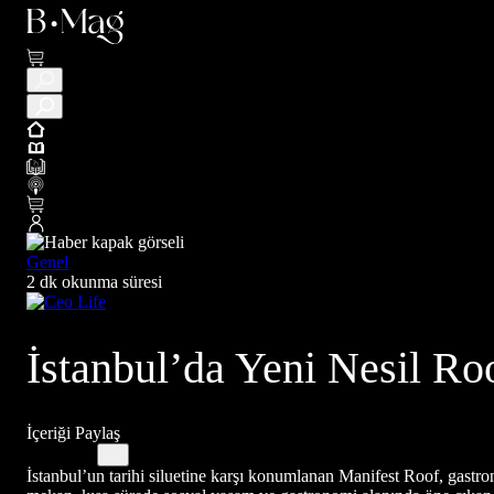
Genel
2 dk okunma süresi
İstanbul’da Yeni Nesil R
İçeriği Paylaş
İstanbul’un tarihi siluetine karşı konumlanan Manifest Roof, gastr