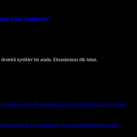
em neler getirecek?
estekli içerikler bir arada. Ekranlarınızı dik tutun.
ry
Atlas
Auto Show
B-Mag
Burda
Ev Bahçe
Evim
HELLO!
Hey Girl
Yacht
Level
Elle Decoration
All About Space
Bebeğimle
Capital