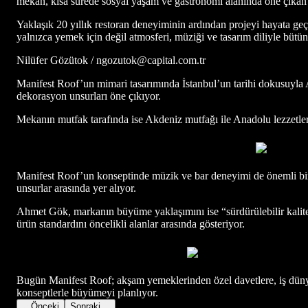
mekan, kısa sürede sosyal yaşam ve gastronomi alanında öne çıkan 
Yaklaşık 20 yıllık restoran deneyiminin ardından projeyi hayata ge
yalnızca yemek için değil atmosferi, müziği ve tasarım diliyle bütü
Nilüfer Gözütok / ngozutok@capital.com.tr
Manifest Roof’un mimari tasarımında İstanbul’un tarihi dokusuyla A
dekorasyon unsurları öne çıkıyor.
Mekanın mutfak tarafında ise Akdeniz mutfağı ile Anadolu lezzetler
Manifest Roof’un konseptinde müzik ve bar deneyimi de önemli bir 
unsurlar arasında yer alıyor.
Ahmet Gök, markanın büyüme yaklaşımını ise “sürdürülebilir kalite” 
ürün standardını öncelikli alanlar arasında gösteriyor.
Bugün Manifest Roof; akşam yemeklerinden özel davetlere, iş dünyas
konseptlerle büyümeyi planlıyor.
Önceki
Sonraki