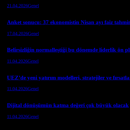
21.04.2026
Genel
Anket sonucu: 37 ekonomistin Nisan ayı faiz tahmini
17.04.2026
Genel
Belirsizliğin normalleştiği bu dönemde liderlik ön p
11.04.2026
Genel
UEZ’de yeni yatırım modelleri, stratejiler ve fırsatl
11.04.2026
Genel
Dijital dönüşümün katma değeri çok büyük olacak
11.04.2026
Genel