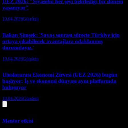
UEZ 2026: "Siyasetin her şeyi belirlediği bir dönem
yaşanıyor"
10.04.2026
Gündem
Bakan Şimşek: 'Savaş sonrası süreçte Türkiye için
ortaya çıkabilecek avantajlara odaklanmış
durumdayız.'
10.04.2026
Gündem
Uluslararası Ekonomi Zirvesi (UEZ 2026) bugün
başlıyor: İş ve ekonomi dünyası aynı platformda
buluşuyor
10.04.2026
Gündem
Mentor etkisi