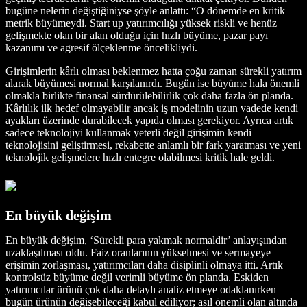
bugüne nelerin değiştiğiniyse şöyle anlattı: “O dönemde en kritik
metrik büyümeydi. Start up yatırımcılığı yüksek riskli ve henüz
gelişmekte olan bir alan olduğu için hızlı büyüme, pazar payı
kazanımı ve agresif ölçeklenme öncelikliydi.
Girişimlerin kârlı olması beklenmez hatta çoğu zaman sürekli yatırım
alarak büyümesi normal karşılanırdı. Bugün ise büyüme hala önemli
olmakla birlikte finansal sürdürülebilirlik çok daha fazla ön planda.
Kârlılık ilk hedef olmayabilir ancak iş modelinin uzun vadede kendi
ayakları üzerinde durabilecek yapıda olması gerekiyor. Ayrıca artık
sadece teknolojiyi kullanmak yeterli değil girişimin kendi
teknolojisini geliştirmesi, rekabette anlamlı bir fark yaratması ve yeni
teknolojik gelişmelere hızlı entegre olabilmesi kritik hale geldi.
En büyük değişim
En büyük değişim, ‘Sürekli para yakmak normaldir’ anlayışından
uzaklaşılması oldu. Faiz oranlarının yükselmesi ve sermayeye
erişimin zorlaşması, yatırımcıları daha disiplinli olmaya itti. Artık
kontrolsüz büyüme değil verimli büyüme ön planda. Eskiden
yatırımcılar ürünü çok daha detaylı analiz etmeye odaklanırken
bugün ürünün değişebileceği kabul ediliyor; asıl önemli olan altında