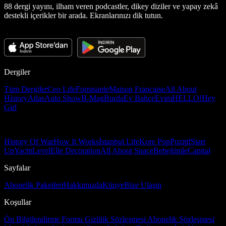
88 dergi yayını, ilham veren podcastler, dikey diziler ve yapay zekâ
destekli içerikler bir arada. Ekranlarınızı dik tutun.
Dergiler
Tüm Dergiler
Ceo Life
Formsante
Maison Française
All About
History
Atlas
Auto Show
B-Mag
Burda
Ev Bahçe
Evim
HELLO!
Hey
Girl
History Of War
How It Works
İstanbul Life
Kore Pop
Pozitif
Start
Up
Yacht
Level
Elle Decoration
All About Space
Bebeğimle
Capital
Sayfalar
Abonelik Paketleri
Hakkımızda
Künye
Bize Ulaşın
Koşullar
Ön Bilgilendirme Formu
Gizlilik Sözleşmesi
Abonelik Sözleşmesi