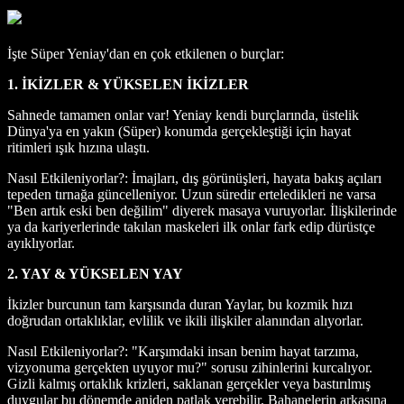
İşte Süper Yeniay'dan en çok etkilenen o burçlar:
1. İKİZLER & YÜKSELEN İKİZLER
Sahnede tamamen onlar var! Yeniay kendi burçlarında, üstelik
Dünya'ya en yakın (Süper) konumda gerçekleştiği için hayat
ritimleri ışık hızına ulaştı.
Nasıl Etkileniyorlar?: İmajları, dış görünüşleri, hayata bakış açıları
tepeden tırnağa güncelleniyor. Uzun süredir erteledikleri ne varsa
"Ben artık eski ben değilim" diyerek masaya vuruyorlar. İlişkilerinde
ya da kariyerlerinde takılan maskeleri ilk onlar fark edip dürüstçe
ayıklıyorlar.
2. YAY & YÜKSELEN YAY
İkizler burcunun tam karşısında duran Yaylar, bu kozmik hızı
doğrudan ortaklıklar, evlilik ve ikili ilişkiler alanından alıyorlar.
Nasıl Etkileniyorlar?: "Karşımdaki insan benim hayat tarzıma,
vizyonuma gerçekten uyuyor mu?" sorusu zihinlerini kurcalıyor.
Gizli kalmış ortaklık krizleri, saklanan gerçekler veya bastırılmış
duygular bu dönemde aniden patlak verebilir. Bahanelerin arkasına