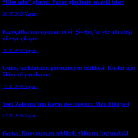
“Dies solis” gizemi: Pazar gününün en eski izleri
28.05.2026
Yaşam
Kamçatka’nın uyanan devi: Şiveluç’ta yer altı ateşi
yüzeye çıkıyor
26.05.2026
Yaşam
Güneş tarlalarının görünmeyen tehlikesi: Kuşlar için
ölümcül yanılsama
23.05.2026
Yaşam
Yeni Zelanda’nın kayıp dev kuşları: Moa hikayesi
12.05.2026
Yaşam
Goma: Dünyanın en tehlikeli gölünün kıyısındaki