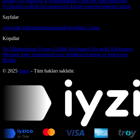
History Of War
How It Works
İstanbul Life
Kore Pop
Pozitif
Start
Up
Yacht
Level
Elle Decoration
All About Space
Bebeğimle
Capital
Sayfalar
Abonelik Paketleri
Hakkımızda
Künye
Bize Ulaşın
Koşullar
Ön Bilgilendirme Formu
Gizlilik Sözleşmesi
Abonelik Sözleşmesi
Mesafeli Satış Sözleşmesi
Çerez Politikası
Teslimat ve İade
Yayın
İlkeleri
© 2025
bmag
- Tüm hakları saklıdır.