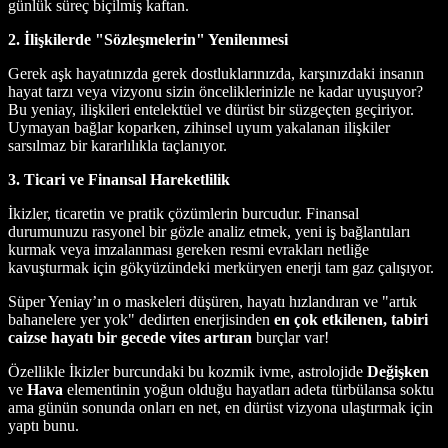
günlük süreç biçilmiş kaftan.
2. İlişkilerde "Sözleşmelerin" Yenilenmesi
Gerek aşk hayatınızda gerek dostluklarınızda, karşınızdaki insanın
hayat tarzı veya vizyonu sizin önceliklerinizle ne kadar uyuşuyor?
Bu yeniay, ilişkileri entelektüel ve dürüst bir süzgeçten geçiriyor.
Uymayan bağlar koparken, zihinsel uyum yakalanan ilişkiler
sarsılmaz bir kararlılıkla taçlanıyor.
3. Ticari ve Finansal Hareketlilik
İkizler, ticaretin ve pratik çözümlerin burcudur. Finansal
durumunuzu rasyonel bir gözle analiz etmek, yeni iş bağlantıları
kurmak veya imzalanması gereken resmi evrakları netliğe
kavuşturmak için gökyüzündeki merküryen enerji tam gaz çalışıyor.
Süper Yeniay’ın o maskeleri düşüren, hayatı hızlandıran ve "artık
bahanelere yer yok" dedirten enerjisinden
en çok etkilenen, tabiri
caizse hayatı bir gecede vites artıran
burçlar var!
Özellikle İkizler burcundaki bu kozmik ivme, astrolojide
Değişken
ve
Hava
elementinin yoğun olduğu hayatları adeta türbülansa soktu
ama günün sonunda onları en net, en dürüst vizyona ulaştırmak için
yaptı bunu.