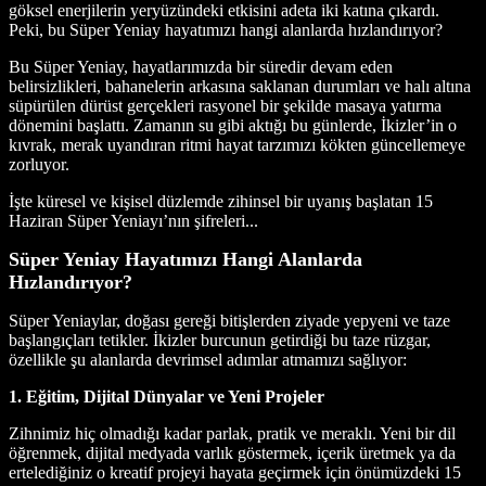
göksel enerjilerin yeryüzündeki etkisini adeta iki katına çıkardı.
Peki, bu Süper Yeniay hayatımızı hangi alanlarda hızlandırıyor?
Bu Süper Yeniay, hayatlarımızda bir süredir devam eden
belirsizlikleri, bahanelerin arkasına saklanan durumları ve halı altına
süpürülen dürüst gerçekleri rasyonel bir şekilde masaya yatırma
dönemini başlattı. Zamanın su gibi aktığı bu günlerde, İkizler’in o
kıvrak, merak uyandıran ritmi hayat tarzımızı kökten güncellemeye
zorluyor.
İşte küresel ve kişisel düzlemde zihinsel bir uyanış başlatan 15
Haziran Süper Yeniayı’nın şifreleri...
Süper Yeniay Hayatımızı Hangi Alanlarda
Hızlandırıyor?
Süper Yeniaylar, doğası gereği bitişlerden ziyade yepyeni ve taze
başlangıçları tetikler. İkizler burcunun getirdiği bu taze rüzgar,
özellikle şu alanlarda devrimsel adımlar atmamızı sağlıyor:
1. Eğitim, Dijital Dünyalar ve Yeni Projeler
Zihnimiz hiç olmadığı kadar parlak, pratik ve meraklı. Yeni bir dil
öğrenmek, dijital medyada varlık göstermek, içerik üretmek ya da
ertelediğiniz o kreatif projeyi hayata geçirmek için önümüzdeki 15