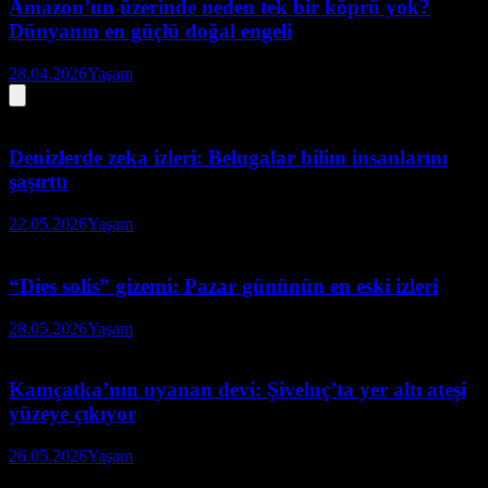
Amazon’un üzerinde neden tek bir köprü yok?
Dünyanın en güçlü doğal engeli
28.04.2026
Yaşam
Denizlerde zeka izleri: Belugalar bilim insanlarını
şaşırttı
22.05.2026
Yaşam
“Dies solis” gizemi: Pazar gününün en eski izleri
28.05.2026
Yaşam
Kamçatka’nın uyanan devi: Şiveluç’ta yer altı ateşi
yüzeye çıkıyor
26.05.2026
Yaşam