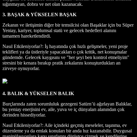
sığınmayan, dobra ve net olan kazanacak.
3. BAŞAK & YÜKSELEN BAŞAK
Zekanın ve iletişimin diğer bir temsilcisi olan Başaklar için bu Süper
Yeniay, kariyer, toplumsal statü ve gelecek hedefleri alanını
tamamen hareketlendirdi.
Nasıl Etkileniyorlar?: İş hayatında çok hızlı gelişmeler, yeni proje
teklifleri ya da üstleriyle yapacakları o çok kritik, net konuşmalar
gündemde. Gelecek kaygısını ve "her şeyi ben kontrol etmeliyim"
stresini bir kenara bırakıp pratik zekalarını konuşturdukları an
zirveye oynuyorlar.
4. BALIK & YÜKSELEN BALIK
Burçlarında zaten sorumluluk gezegeni Satürn’ü ağırlayan Balıklar,
bu yeniay enerjisini ev, aile, yuva ve iç dünyaları alanından çok
derinden hissediyorlar.
Nasıl Etkileniyorlar?: Aile içindeki geçmiş meseleler, taşınma, ev
düzenleme ya da emlak konuları bir anda hız kazanabilir. Duygusal
manipülasyonlara karşı sınırlarını dürüstçe çizmek ve kendilerine