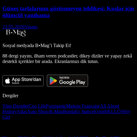
Güneş tarlalarının görünmeyen tehlikesi: Kuşlar için
ölümcül yanılsama
23.05.2026
Yaşam
Sosyal medyada
B•Mag’i Takip Et!
88 dergi yayını, ilham veren podcastler, dikey diziler ve yapay zekâ
destekli içerikler bir arada. Ekranlarınızı dik tutun.
Dergiler
Tüm Dergiler
Ceo Life
Formsante
Maison Française
All About
History
Atlas
Auto Show
B-Mag
Burda
Ev Bahçe
Evim
HELLO!
Hey
Girl