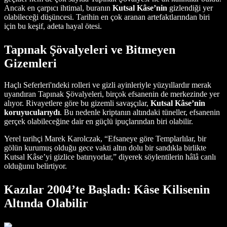
Ancak en çarpıcı ihtimal, buranın
Kutsal Kâse’nin
gizlendiği yer
olabileceği düşüncesi. Tarihin en çok aranan artefaktlarından biri
için bu keşif, adeta hayal ötesi.
Tapınak Şövalyeleri ve Bitmeyen
Gizemleri
Haçlı Seferleri'ndeki rolleri ve gizli ayinleriyle yüzyıllardır merak
uyandıran Tapınak Şövalyeleri, birçok efsanenin de merkezinde yer
alıyor. Rivayetlere göre bu gizemli savaşçılar,
Kutsal Kâse’nin
koruyucularıydı
. Bu nedenle kriptanın altındaki tüneller, efsanenin
gerçek olabileceğine dair en güçlü ipuçlarından biri olabilir.
Yerel tarihçi Marek Karolczak, “Efsaneye göre Templarlılar, bir
gölün kurumuş olduğu gece vakti altın dolu bir sandıkla birlikte
Kutsal Kâse’yi gizlice batırıyorlar,” diyerek söylentilerin hâlâ canlı
olduğunu belirtiyor.
Kazılar 2004’te Başladı: Kâse Kilisenin
Altında Olabilir