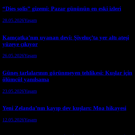
“Dies solis” gizemi: Pazar gününün en eski izleri
28.05.2026
Yaşam
Kamçatka’nın uyanan devi: Şiveluç’ta yer altı ateşi
yüzeye çıkıyor
26.05.2026
Yaşam
Güneş tarlalarının görünmeyen tehlikesi: Kuşlar için
ölümcül yanılsama
23.05.2026
Yaşam
Yeni Zelanda’nın kayıp dev kuşları: Moa hikayesi
12.05.2026
Yaşam