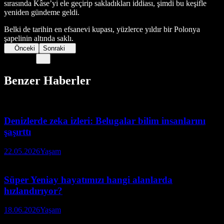
sırasında Kâse’yi ele geçirip sakladıkları iddiası, şimdi bu keşifle
yeniden gündeme geldi.
Belki de tarihin en efsanevi kupası, yüzlerce yıldır bir Polonya
şapelinin altında saklı.
Önceki
Sonraki
Benzer Haberler
Denizlerde zeka izleri: Belugalar bilim insanlarını
şaşırttı
22.05.2026
Yaşam
Süper Yeniay hayatımızı hangi alanlarda
hızlandırıyor?
18.06.2026
Yaşam