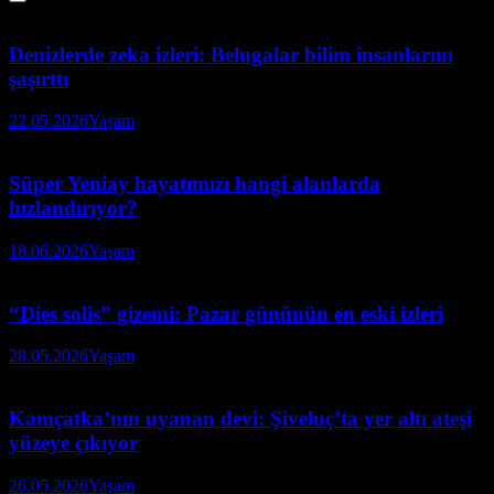
Denizlerde zeka izleri: Belugalar bilim insanlarını
şaşırttı
22.05.2026
Yaşam
Süper Yeniay hayatımızı hangi alanlarda
hızlandırıyor?
18.06.2026
Yaşam
“Dies solis” gizemi: Pazar gününün en eski izleri
28.05.2026
Yaşam
Kamçatka’nın uyanan devi: Şiveluç’ta yer altı ateşi
yüzeye çıkıyor
26.05.2026
Yaşam