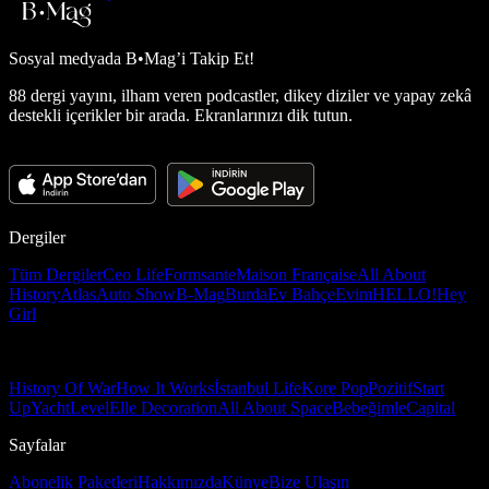
Sosyal medyada
B•Mag’i Takip Et!
88 dergi yayını, ilham veren podcastler, dikey diziler ve yapay zekâ
destekli içerikler bir arada. Ekranlarınızı dik tutun.
Dergiler
Tüm Dergiler
Ceo Life
Formsante
Maison Française
All About
History
Atlas
Auto Show
B-Mag
Burda
Ev Bahçe
Evim
HELLO!
Hey
Girl
History Of War
How It Works
İstanbul Life
Kore Pop
Pozitif
Start
Up
Yacht
Level
Elle Decoration
All About Space
Bebeğimle
Capital
Sayfalar
Abonelik Paketleri
Hakkımızda
Künye
Bize Ulaşın