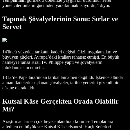
Templarlıları görmek o dönemde yaygın bir durumdu. Yerel
yöneticiler onların gücünden yararlanmak istiyordu,” diyor.
Tapınak Şövalyelerinin Sonu: Sırlar ve
Servet
14'üncü yüzyılda tarikatın kaderi değişti. Gizli uygulamaları ve
büyüyen güçleri, Avrupa’daki kralları rahatsız etmişti. En büyük
hamleyi Fransa Kralı IV. Philippe yaptı ve şövalyelerin
tutuklanmasını emretti.
1312’de Papa tarafından tarikat tamamen dağıtıldı. İşkence altında
alınan ifadelerle suçlanan şövalyeler, tarihte yerlerini gizemli bir
efsane olarak aldı.
Kutsal Kâse Gerçekten Orada Olabilir
Mi?
Araştırmacıları en çok heyecanlandıran konu ise Templarlara
atfedilen en büyük sır: Kutsal Kâse efsanesi. Haçlı Seferleri