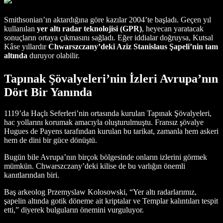
Smithsonian’ın aktardığına göre kazılar 2004’te başladı. Geçen yıl
kullanılan
yer altı radar teknolojisi (GPR)
, heyecan yaratacak
sonuçların ortaya çıkmasını sağladı. Eğer iddialar doğruysa, Kutsal
Kâse yıllardır
Chwarszczany’deki Aziz Stanislaus Şapeli’nin tam
altında
duruyor olabilir.
Tapınak Şövalyeleri’nin İzleri Avrupa’nın
Dört Bir Yanında
1119’da Haçlı Seferleri’nin ortasında kurulan Tapınak Şövalyeleri,
hac yollarını korumak amacıyla oluşturulmuştu. Fransız şövalye
Hugues de Payens tarafından kurulan bu tarikat, zamanla hem askeri
hem de dini bir güce dönüştü.
Bugün bile Avrupa’nın birçok bölgesinde onların izlerini görmek
mümkün. Chwarszczany’deki kilise de bu varlığın önemli
kanıtlarından biri.
Baş arkeolog Przemyslaw Kolosowski, “Yer altı radarlarımız,
şapelin altında gotik döneme ait kriptalar ve Templar kalıntıları tespit
etti,” diyerek bulguların önemini vurguluyor.