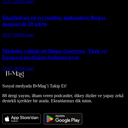
31.07.2026
Genel
İstanbul'un en iyi rooftop mekanları: Boğaz
manzaralı 20 adres
30.07.2026
Genel
Michelin yıldızlı şef Diego Guerrero, Türk ve
İspanyol mutfağını buluşturuyor
27.07.2026
Genel
Sosyal medyada
B•Mag’i Takip Et!
88 dergi yayını, ilham veren podcastler, dikey diziler ve yapay zekâ
destekli içerikler bir arada. Ekranlarınızı dik tutun.