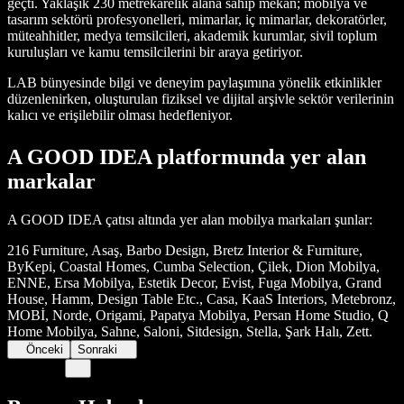
geçti. Yaklaşık 230 metrekarelik alana sahip mekân; mobilya ve
tasarım sektörü profesyonelleri, mimarlar, iç mimarlar, dekoratörler,
müteahhitler, medya temsilcileri, akademik kurumlar, sivil toplum
kuruluşları ve kamu temsilcilerini bir araya getiriyor.
LAB bünyesinde bilgi ve deneyim paylaşımına yönelik etkinlikler
düzenlenirken, oluşturulan fiziksel ve dijital arşivle sektör verilerinin
kalıcı ve erişilebilir olması hedefleniyor.
A GOOD IDEA platformunda yer alan
markalar
A GOOD IDEA çatısı altında yer alan mobilya markaları şunlar:
216 Furniture, Asaş, Barbo Design, Bretz Interior & Furniture,
ByKepi, Coastal Homes, Cumba Selection, Çilek, Dion Mobilya,
ENNE, Ersa Mobilya, Estetik Decor, Evist, Fuga Mobilya, Grand
House, Hamm, Design Table Etc., Casa, KaaS Interiors, Metebronz,
MOBİ, Norde, Origami, Papatya Mobilya, Persan Home Studio, Q
Home Mobilya, Sahne, Saloni, Sitdesign, Stella, Şark Halı, Zett.
Önceki
Sonraki