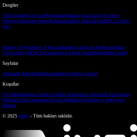
Dergiler
Tüm Dergiler
Ceo Life
Formsante
Maison Française
All About
History
Atlas
Auto Show
B-Mag
Burda
Ev Bahçe
Evim
HELLO!
Hey
Girl
History Of War
How It Works
İstanbul Life
Kore Pop
Pozitif
Start
Up
Yacht
Level
Elle Decoration
All About Space
Bebeğimle
Capital
Sayfalar
Abonelik Paketleri
Hakkımızda
Künye
Bize Ulaşın
Koşullar
Ön Bilgilendirme Formu
Gizlilik Sözleşmesi
Abonelik Sözleşmesi
Mesafeli Satış Sözleşmesi
Çerez Politikası
Teslimat ve İade
Yayın
İlkeleri
© 2025
bmag
- Tüm hakları saklıdır.