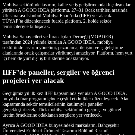
Mobilya sektöründe tasarım, kalite ve iş geliştirme odaklı çalışmalar
yürüten A GOOD IDEA platformu, 27–31 Ocak tarihleri arasında
Uluslararası İstanbul Mobilya Fuarı’nda (IIFF) yer alacak.
TÜYAP’ta düzenlenecek fuarda platform, 2. holde sektör
temsilcileriyle buluşacak.
Mobilya Sanayicileri ve İhracatçıları Derneği (MOBDER)
tarafından 2024 yılında kurulan A GOOD IDEA, mobilya
sektöründe tasarım yönetimi, pazarlama, iletişim ve iş geliştirme
alanlarında ortak çalışmalar yürütmeyi amaçlıyor. Platform, hem yurt
içi hem de yurt dışı iş birliklerine odaklanıyor.
IIFF’de paneller, sergiler ve öğrenci
projeleri yer alacak
Geçtiğimiz yıl ilk kez IIFF kapsamında yer alan A GOOD IDEA,
bu yıl da fuar programı içinde çeşitli etkinlikler düzenleyecek. Alan
kapsamında sektör temsilcilerinin katılımıyla paneller
gerçekleştirilecek; Türk mobilya sektörünün geçmişi ve güncel
üretim örneklerine odaklanan sergilere yer verilecek.
Ayrıca A GOOD IDEA bünyesindeki markaların, Bahçeşehir
Üniversitesi Endüstri Ürünleri Tasarımı Bölümü 3. sınıf