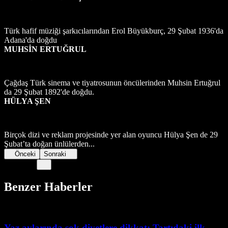
Türk hafif müziği şarkıcılarından Erol Büyükburç, 29 Şubat 1936'da
Adana'da doğdu
MUHSİN ERTUĞRUL
Çağdaş Türk sinema ve tiyatrosunun öncülerinden Muhsin Ertuğrul
da 29 Şubat 1892'de doğdu.
HÜLYA ŞEN
Birçok dizi ve reklam projesinde yer alan oyuncu Hülya Şen de 29
Şubat’ta doğan ünlülerden...
Önceki
Sonraki
Benzer Haberler
Yaz aylarında şok diyetlere dikkat: Tartıdaki ilk