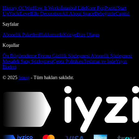
History Of War
How It Works
İstanbul Life
Kore Pop
Pozitif
Start
Up
Yacht
Level
Elle Decoration
All About Space
Bebeğimle
Capital
Sayfalar
Abonelik Paketleri
Hakkımızda
Künye
Bize Ulaşın
Koşullar
Ön Bilgilendirme Formu
Gizlilik Sözleşmesi
Abonelik Sözleşmesi
Mesafeli Satış Sözleşmesi
Çerez Politikası
Teslimat ve İade
Yayın
İlkeleri
© 2025
bmag
- Tüm hakları saklıdır.