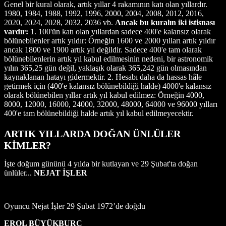
Genel bir kural olarak, artık yıllar 4 rakamının katı olan yıllardır.
1980, 1984, 1988, 1992, 1996, 2000, 2004, 2008, 2012, 2016,
2020, 2024, 2028, 2032, 2036 vb.
Ancak bu kuralın iki istisnası
vardır:
1. 100'ün katı olan yıllardan sadece 400'e kalansız olarak
bölünebilenler artık yıldır: Örneğin 1600 ve 2000 yılları artık yıldır
ancak 1800 ve 1900 artık yıl değildir. Sadece 400'e tam olarak
bölünebilenlerin artık yıl kabul edilmesinin nedeni, bir astronomik
yılın 365,25 gün değil, yaklaşık olarak 365,242 gün olmasından
kaynaklanan hatayı gidermektir. 2. Hesabı daha da hassas hâle
getirmek için (400'e kalansız bölünebildiği halde) 4000'e kalansız
olarak bölünebilen yıllar artık yıl kabul edilmez: Örneğin 4000,
8000, 12000, 16000, 24000, 32000, 48000, 64000 ve 96000 yılları
400'e tam bölünebildiği halde artık yıl kabul edilmeyecektir.
ARTIK YILLARDA DOĞAN ÜNLÜLER
KİMLER?
İşte doğum gününü 4 yılda bir kutlayan ve 29 Şubat'ta doğan
ünlüler...
NEJAT İŞLER
Oyuncu Nejat İşler 29 Şubat 1972’de doğdu
EROL BÜYÜKBURÇ