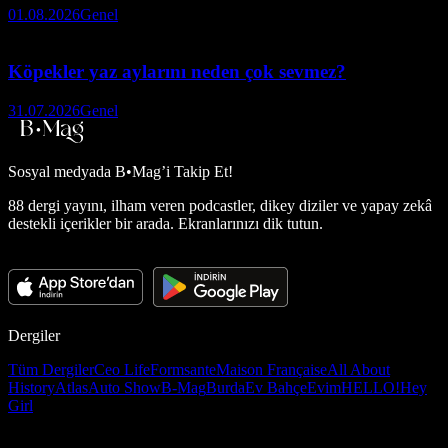
01.08.2026
Genel
Köpekler yaz aylarını neden çok sevmez?
31.07.2026
Genel
Sosyal medyada
B•Mag’i Takip Et!
88 dergi yayını, ilham veren podcastler, dikey diziler ve yapay zekâ
destekli içerikler bir arada. Ekranlarınızı dik tutun.
Dergiler
Tüm Dergiler
Ceo Life
Formsante
Maison Française
All About
History
Atlas
Auto Show
B-Mag
Burda
Ev Bahçe
Evim
HELLO!
Hey
Girl