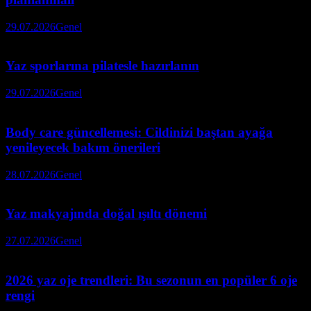
29.07.2026
Genel
Yaz sporlarına pilatesle hazırlanın
29.07.2026
Genel
Body care güncellemesi: Cildinizi baştan ayağa
yenileyecek bakım önerileri
28.07.2026
Genel
Yaz makyajında doğal ışıltı dönemi
27.07.2026
Genel
2026 yaz oje trendleri: Bu sezonun en popüler 6 oje
rengi