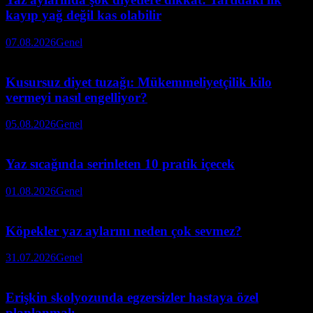
kayıp yağ değil kas olabilir
07.08.2026
Genel
Kusursuz diyet tuzağı: Mükemmeliyetçilik kilo
vermeyi nasıl engelliyor?
05.08.2026
Genel
Yaz sıcağında serinleten 10 pratik içecek
01.08.2026
Genel
Köpekler yaz aylarını neden çok sevmez?
31.07.2026
Genel
Erişkin skolyozunda egzersizler hastaya özel
planlanmalı