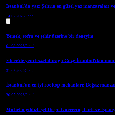
İstanbul'da yaz: Şehrin en güzel yaz manzaraları ve
14.07.2026
Genel
Yemek, sofra ve şehir üzerine bir deneyim
01.08.2026
Genel
Etiler'de yeni lezzet durağı: Cozy İstanbul'dan min
31.07.2026
Genel
İstanbul'un en iyi rooftop mekanları: Boğaz manzar
30.07.2026
Genel
Michelin yıldızlı şef Diego Guerrero, Türk ve İspan