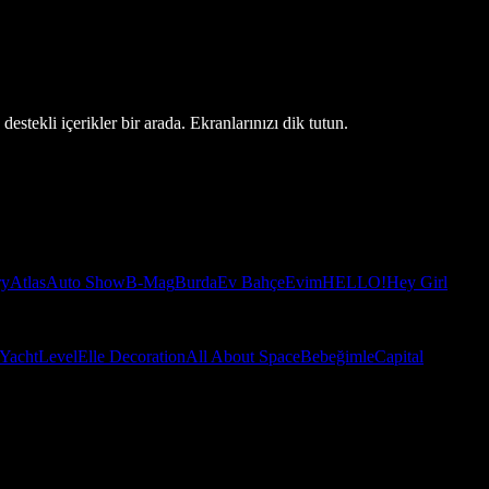
estekli içerikler bir arada. Ekranlarınızı dik tutun.
ry
Atlas
Auto Show
B-Mag
Burda
Ev Bahçe
Evim
HELLO!
Hey Girl
Yacht
Level
Elle Decoration
All About Space
Bebeğimle
Capital