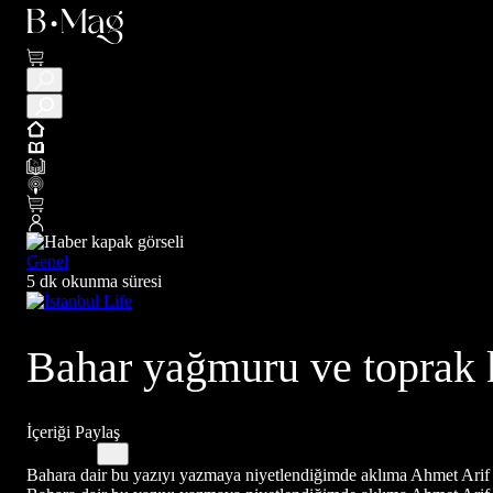
Genel
5 dk okunma süresi
Bahar yağmuru ve toprak
İçeriği Paylaş
Bahara dair bu yazıyı yazmaya niyetlendiğimde aklıma Ahmet Arif ve