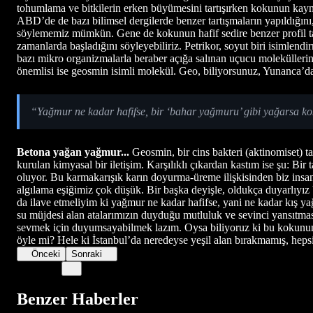
tohumlama ve bitkilerin erken büyümesini tartışırken kokunun kayn
ABD’de de bazı bilimsel dergilerde benzer tartışmaların yapıldığın
söylememiz mümkün. Gene de kokunun hafif sedire benzer profil tari
zamanlarda başladığını söyleyebiliriz. Petrikor, soyut biri isimle
bazı mikro organizmalarla beraber açığa salınan uçucu moleküllerin
önemlisi ise geosmin isimli molekül. Geo, biliyorsunuz, Yunanca’da
“Yağmur ne kadar hafifse, bir ‘bahar yağmuru’ gibi yağarsa kok
Betona yağan yağmur...
Geosmin, bir cins bakteri (aktinomiset) tar
kurulan kimyasal bir iletişim. Karşılıklı çıkardan kastım ise şu: Bir 
oluyor. Bu karmakarışık karın doyurma-üreme ilişkisinden biz insa
algılama eşiğimiz çok düşük. Bir başka deyişle, oldukça duyarlıyız
da ilave etmeliyim ki yağmur ne kadar hafifse, yani ne kadar kış 
su müjdesi alan atalarımızın duyduğu mutluluk ve sevinci yansıtma
sevmek için duyumsayabilmek lazım. Oysa biliyoruz ki bu kokunun o
öyle mi? Hele ki İstanbul’da neredeyse yeşil alan bırakmamış, hep
Önceki
Sonraki
Benzer Haberler