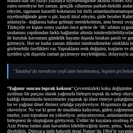
Bahara dair bu yazıyı yazmaya niyetlendiğimde aklıma Ahmet Arif ve
zaten neredeyse her zaman, gençlik yıllarımın parkalı-türkülü anılar
edeyim, sigaranın karanfil kokmasını bir türlü anlamlandıramamışt
niyetlendiğimde gene o şiir, haydi itiraf edeyim, şiirle beraber Ra
anlamıyla– dağlarına bahar gelmişti memleketimin, ama henüz ovaya
Türkçede ve kıştan sonra yazdan önce gelene de ‘ilk’ sıfatını uygun
sıralaması yapılmadan farklı bağlamlar altında isimlendirilebiliyor
ile kuruluk kavramını gündelik hayatın dışında bırakan şanslı ve ge
görmeyiz. Her ne kadar zaman dilimini isimlendirmekte ıslaklıkla b
gözlenebilir özellikleri var. Yaprakların renk değişimi, kuşların ve
içeriden çok dışarıda zaman geçirmeye meylettiğimiz, dolayısıyla 
“İstanbul’da neredeyse yeşil alan bırakmamış, hepsini gri bet
‘Yağmur sonrası toprak kokusu’
Çevremizdeki koku değişimine sa
ayrılmaz bir parçası olarak yağmurla birleşen toprak da sebep oluyor
kaldığı durumlarda benzetmeler yaparak işi idare etmeye çalıştığım
bu ve yağmur diner dinmez ortalığa yayılıveriyor. Hoşumuza da gid
oluveriyor. Ne var ki gene de muallakta kalıyoruz, giden yağmurun
mudur, yani topraktan mı yükseliyor, anlayamıyoruz, anlamlandıramı
birleşmesi ile oluştuğunu görüyoruz. Ürdün’de kayalara oyulmuş Pert
Aziz Petrus ismini alan havariden bilebileceğiniz üzere, petra, ‘kay
diyebiliriz. Dünyaca ünlü hakemli dergi Nature’da 1964’te yayımlan