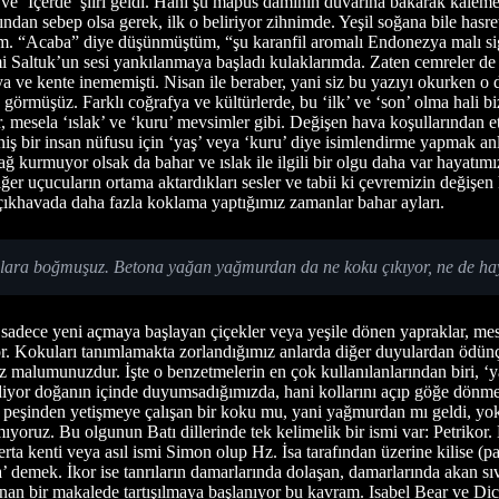
 ‘İçerde’ şiiri geldi. Hani şu mapus damının duvarına bakarak kaleme al
ından sebep olsa gerek, ilk o beliriyor zihnimde. Yeşil soğana bile hasr
ım. “Acaba” diye düşünmüştüm, “şu karanfil aromalı Endonezya malı si
hmi Saltuk’un sesi yankılanmaya başladı kulaklarımda. Zaten cemreler de
 ve kente inememişti. Nisan ile beraber, yani siz bu yazıyı okurken 
 görmüşüz. Farklı coğrafya ve kültürlerde, bu ‘ilk’ ve ‘son’ olma hali b
lar, mesela ‘ıslak’ ve ‘kuru’ mevsimler gibi. Değişen hava koşullarında
niş bir insan nüfusu için ‘yaş’ veya ‘kuru’ diye isimlendirme yapmak a
ağ kurmuyor olsak da bahar ve ıslak ile ilgili bir olgu daha var hayatı
 diğer uçucuların ortama aktardıkları sesler ve tabii ki çevremizin değiş
açıkhavada daha fazla koklama yaptığımız zamanlar bahar ayları.
onlara boğmuşuz. Betona yağan yağmurdan da ne koku çıkıyor, ne de hay
dece yeni açmaya başlayan çiçekler veya yeşile dönen yapraklar, mesel
. Kokuları tanımlamakta zorlandığımız anlarda diğer duyulardan ödünç aldı
ız malumunuzdur. İşte o benzetmelerin en çok kullanılanlarından biri, ‘
iyor doğanın içinde duyumsadığımızda, hani kollarını açıp göğe dönmek 
 peşinden yetişmeye çalışan bir koku mu, yani yağmurdan mı geldi, yok
yoruz. Bu olgunun Batı dillerinde tek kelimelik bir ismi var: Petrikor
a kenti veya asıl ismi Simon olup Hz. İsa tarafından üzerine kilise (pap
a’ demek. İkor ise tanrıların damarlarında dolaşan, damarlarında akan sı
an bir makalede tartışılmaya başlanıyor bu kavram. Isabel Bear ve Dick