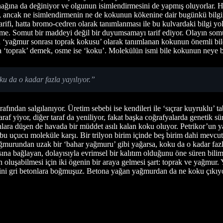
ağına da değiniyor ve olgunun isimlendirmesini de yapmış oluyorlar. Ho
ı, ancak ne isimlendirmenin ne de kokunun kökenine dair bugünkü bilgimi
fi, hatta bromo-cedren olarak tanımlanması ile bu kulvardaki bilgi yol
ndirme. Somut bir maddeyi değil bir duyumsamayı tarif ediyor. Olayın so
 ‘yağmur sonrası toprak kokusu’ olarak tanımlanan kokunun önemli bile
 ‘toprak’ demek, osme ise ‘koku’. Molekülün ismi bile kokunun neye be
u da o kadar fazla yayılıyor.”
afından salgılanıyor. Üretim sebebi ise kendileri ile ‘sıçrar kuyruklu’ tab
taraf yiyor, diğer taraf da yeniliyor, fakat başka coğrafyalarda genetik s
nlara düşen de havada bir müddet asılı kalan koku oluyor. Petrikor’un 
 bu uçucu moleküle karşı. Bir trilyon birim içinde beş birim dahi mev
yağmurundan uzak bir ‘bahar yağmuru’ gibi yağarsa, koku da o kadar fa
sına bağlayan, dolayısıyla evrimsel bir kalıtım olduğunu öne süren bi
luşabilmesi için iki ögenin bir araya gelmesi şart: toprak ve yağmur.
sini gri betonlara boğmuşuz. Betona yağan yağmurdan da ne koku çıkıyor