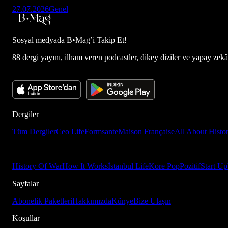
27.07.2026
Genel
Sosyal medyada
B•Mag’i Takip Et!
88 dergi yayını, ilham veren podcastler, dikey diziler ve yapay zekâ d
Dergiler
Tüm Dergiler
Ceo Life
Formsante
Maison Française
All About Histo
History Of War
How It Works
İstanbul Life
Kore Pop
Pozitif
Start Up
Sayfalar
Abonelik Paketleri
Hakkımızda
Künye
Bize Ulaşın
Koşullar