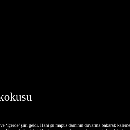
 kokusu
 ‘İçerde’ şiiri geldi. Hani şu mapus damının duvarına bakarak kaleme 