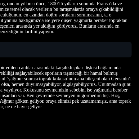
ş, ondan yıllarca önce, 1800’lü yılların sonunda Fransa’da ve
ze temel olacak verilerin bu tartışmalarda ortaya çıkabildiğini
culuğunun, en azından doğru soruların sorulmasının, ta o
mut yanına baktığımızda ise yere düşen yağmurla beraber topraktan
şenleri arasında yer aldığını görüyoruz. Bunların arasında en
nzediğinin tarifini yapıyor.
ir edilen canlılar arasındaki karşılıklı çıkar ilişkisi bağlamında
ürekliliği sağlayabilecek sporların taşınacağı bir hamal bulmuş
yani ‘yağmur sonrası toprak kokusu’nun ana bileşeni olan Geosmin’i
cut olsa, hemen duyumsayabiliyor, algılayabiliyoruz. Unutmadan şunu
zla yayılıyor. Kokusunu sevmemizin sebebini ise yağmurla beraber
liminsanları var. Ben çevremde sevmeyenini görmedim hiç. Hoş,
 Yağmur gökten geliyor, oraya elimizi pek uzatamamışız, ama toprak
, ne de hayır geliyor.