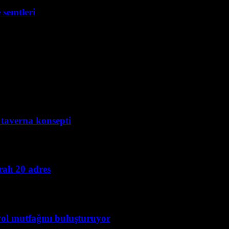
 semtleri
i taverna konsepti
alı 20 adres
yol mutfağını buluşturuyor