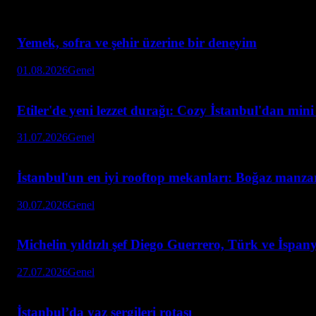
Yemek, sofra ve şehir üzerine bir deneyim
01.08.2026
Genel
Etiler'de yeni lezzet durağı: Cozy İstanbul'dan min
31.07.2026
Genel
İstanbul'un en iyi rooftop mekanları: Boğaz manzar
30.07.2026
Genel
Michelin yıldızlı şef Diego Guerrero, Türk ve İspan
27.07.2026
Genel
İstanbul’da yaz sergileri rotası