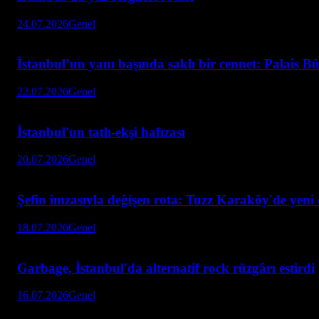
24.07.2026
Genel
İstanbul’un yanı başında saklı bir cennet: Palais 
22.07.2026
Genel
İstanbul'un tatlı-ekşi hafızası
20.07.2026
Genel
Şefin imzasıyla değişen rota: Tuzz Karaköy'de yen
18.07.2026
Genel
Garbage, İstanbul'da alternatif rock rüzgârı estirdi
16.07.2026
Genel