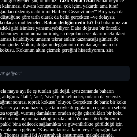
dığı söylenen şiir, bilirsiniz.
Yazı: Vedat Ozan
Bahar deyince
et kalınması, duvara konuşulması, çok içimi yakardı; ama itiraf
garaları özlemiş olabilir mi Harbiye Cezaevi’nde?” Bu yazıya da
 düştüğüne göre tarih olarak da belki gerçekten –ve dolaysız
o da olacak muhtemelen.
Bahar dediğin nedir ki?
İki baharımız var
izdeki gibi isimlere yansımayabiliyor. Daha doğrusu bir öncelik
n etkilenmeyi minimuma indirmiş, su depolama ve aktarım teknikleri
nlamsız kalabiliyor, umarım tekrar anlam kazanacağı günleri de
mızın içinde. Malum, doğanın değişiminin duyular açısından da
en kokusu. Kokunun altını çizmek gereğini hissediyorum, zira
ır geliyor.”
a mayıs ayı ile eş tutulan gül değil, aynı zamanda baharın
ğımız ‘tatlı’, ‘acı’, ‘sivri’ gibi kelimeler, onların da yetersiz
yağmur sonrası toprak kokusu’ oluyor. Gerçekten de bariz bir koku
ister ya insan bazen, işte tam öyle duyguların, coşkuların sebebi
sa toprağı vurmuş damlaların oradan açığa çıkardıkları bir koku
. Kelimenin açılımına baktığımızda antik Yunanca iki kelimenin
alık) bina edilecek sağlamlıkta ve güvenilirlikte görüldüğü için
vı anlamına geliyor. ‘Kayanın tanrısal kanı’ veya ‘toprağın kanı’
 Thomas isimli iki Avustralyalı araştırmacı, makalelerinde,