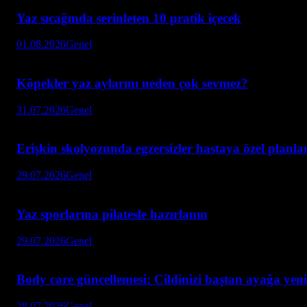
Yaz sıcağında serinleten 10 pratik içecek
01.08.2026
Genel
Köpekler yaz aylarını neden çok sevmez?
31.07.2026
Genel
Erişkin skolyozunda egzersizler hastaya özel planl
29.07.2026
Genel
Yaz sporlarına pilatesle hazırlanın
29.07.2026
Genel
Body care güncellemesi: Cildinizi baştan ayağa yeni
28.07.2026
Genel