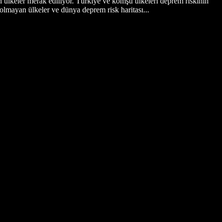
n ülkeler merak ediliyor. Türkiye ve komşu ülkeleri deprem riskinin
 olmayan ülkeler ve dünya deprem risk haritası...