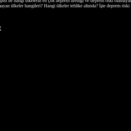
pısı ile hangi ülkelerin en çok deprem ürettiği ve deprem riski olamaya
ayan ülkeler hangileri? Hangi ülkeler tehlike altında? İşte deprem riski
R