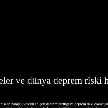
ler ve dünya deprem riski h
ısı ile hangi ülkelerin en çok deprem ürettiği ve deprem riski olamayan 