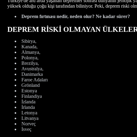
Türkiye'de ard arda yaşanan depremler sonrası dünyanın jeolojik ya
yüksek olduğu çoğu kişi tarafından biliniyor. Peki, deprem riski olm
Deprem fırtınası nedir, neden olur? Ne kadar sürer?
DEPREM RİSKİ OLMAYAN ÜLKELE
Sibirya,
Kanada,
Almanya,
Polonya,
Brezilya,
Avustralya,
Danimarka
Faroe Adaları
Grönland
Estonya
Finlandiya
İzlanda
İrlanda
Letonya
Litvanya
Norveç
İsveç