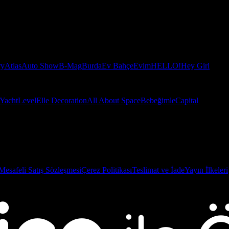
ry
Atlas
Auto Show
B-Mag
Burda
Ev Bahçe
Evim
HELLO!
Hey Girl
Yacht
Level
Elle Decoration
All About Space
Bebeğimle
Capital
Mesafeli Satış Sözleşmesi
Çerez Politikası
Teslimat ve İade
Yayın İlkeleri