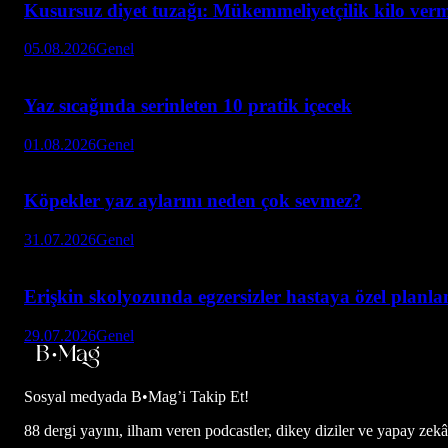
Kusursuz diyet tuzağı: Mükemmeliyetçilik kilo verme
05.08.2026
Genel
Yaz sıcağında serinleten 10 pratik içecek
01.08.2026
Genel
Köpekler yaz aylarını neden çok sevmez?
31.07.2026
Genel
Erişkin skolyozunda egzersizler hastaya özel planl
29.07.2026
Genel
Sosyal medyada
B•Mag’i Takip Et!
88 dergi yayını, ilham veren podcastler, dikey diziler ve yapay zekâ d