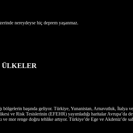
r üzerinde nereydeyse hiç deprem yaşanmaz.
K ÜLKELER
 bölgelerin başında geliyor. Türkiye, Yunanistan, Arnavutluk, İtalya 
likesi ve Risk Tesislerinin (EFEHR) yayımladığı haritalar Avrupa’da de
mızı ve mor renge doğru tehlike artıyor. Türkiye’de Ege ve Akdeniz’de s