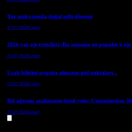
Yaz makyajında doğal ışıltı dönemi
27.07.2026
Genel
2026 yaz oje trendleri: Bu sezonun en popüler 6 oje
25.07.2026
Genel
Uçak biletini uyguna almanın püf noktaları...
23.07.2026
Genel
Bel ağrısını azaltmanın basit yolu: Uzmanlardan 30
21.07.2026
Genel