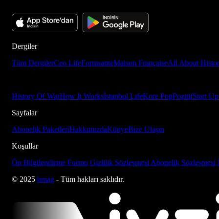
Dergiler
Tüm Dergiler
Ceo Life
Formsante
Maison Française
All About Histo
History Of War
How It Works
İstanbul Life
Kore Pop
Pozitif
Start Up
Sayfalar
Abonelik Paketleri
Hakkımızda
Künye
Bize Ulaşın
Koşullar
Ön Bilgilendirme Formu
Gizlilik Sözleşmesi
Abonelik Sözleşmesi
© 2025
bmag
- Tüm hakları saklıdır.