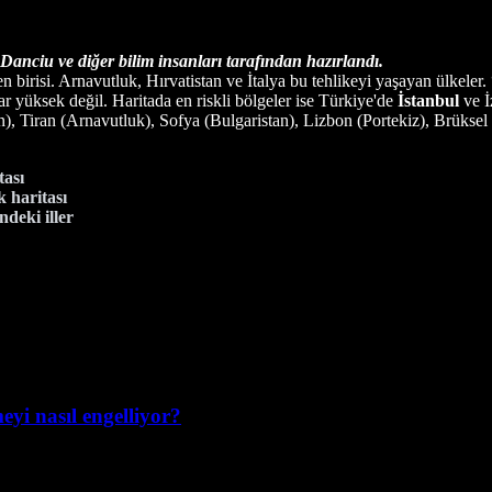
nciu ve diğer bilim insanları tarafından hazırlandı.
n birisi. Arnavutluk, Hırvatistan ve İtalya bu tehlikeyi yaşayan ülkeler
yüksek değil. Haritada en riskli bölgeler ise Türkiye'de
İstanbul
ve İ
n), Tiran (Arnavutluk), Sofya (Bulgaristan), Lizbon (Portekiz), Brüksel (
tası
 haritası
deki iller
yi nasıl engelliyor?