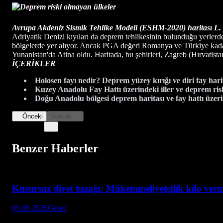
Avrupa Akdeniz Sismik Tehlike Modeli (ESHM-2020) haritası L. Da
Adriyatik Denizi kıyıları da deprem tehlikesinin bulunduğu yerlerde
bölgelerde yer alıyor. Ancak PGA değeri Romanya ve Türkiye kadar 
Yunanistan'da Atina oldu. Haritada, bu şehirleri, Zagreb (Hırvatista
İÇERİKLER
Holosen fayı nedir? Deprem yüzey kırığı ve diri fay hari
Kuzey Anadolu Fay Hattı üzerindeki iller ve deprem risk
Doğu Anadolu bölgesi deprem haritası ve fay hattı üzerin
Önceki
Sonraki
Benzer Haberler
Kusursuz diyet tuzağı: Mükemmeliyetçilik kilo verme
05.08.2026
Genel