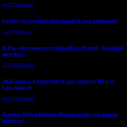
20.07.2026
Genel
Favori yaz içeceğine göre hangi K-pop grubusun?
16.07.2026
Genel
K-Pop dünyasının en eğlenceli tercih testi: Hangisini
seçerdin?
11.07.2026
Genel
2026 Dünya Kupası'nda K-pop rüzgarı: BTS ve
Lisa sahnede
08.07.2026
Genel
Katseye 2026 gündemi: Manon ayrıldı mı, geri mi
dönüyor?