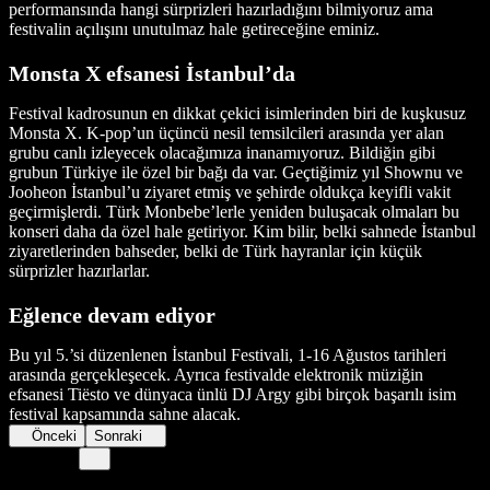
performansında hangi sürprizleri hazırladığını bilmiyoruz ama
festivalin açılışını unutulmaz hale getireceğine eminiz.
Monsta X efsanesi İstanbul’da
Festival kadrosunun en dikkat çekici isimlerinden biri de kuşkusuz
Monsta X. K-pop’un üçüncü nesil temsilcileri arasında yer alan
grubu canlı izleyecek olacağımıza inanamıyoruz. Bildiğin gibi
grubun Türkiye ile özel bir bağı da var. Geçtiğimiz yıl Shownu ve
Jooheon İstanbul’u ziyaret etmiş ve şehirde oldukça keyifli vakit
geçirmişlerdi. Türk Monbebe’lerle yeniden buluşacak olmaları bu
konseri daha da özel hale getiriyor. Kim bilir, belki sahnede İstanbul
ziyaretlerinden bahseder, belki de Türk hayranlar için küçük
sürprizler hazırlarlar.
Eğlence devam ediyor
Bu yıl 5.’si düzenlenen İstanbul Festivali, 1-16 Ağustos tarihleri
arasında gerçekleşecek. Ayrıca festivalde elektronik müziğin
efsanesi Tiësto ve dünyaca ünlü DJ Argy gibi birçok başarılı isim
festival kapsamında sahne alacak.
Önceki
Sonraki