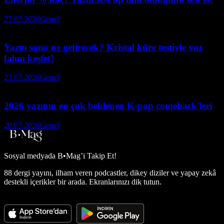
27.07.2026
Genel
Yazın sana ne getirecek? Kristal küre testiyle yaz
falını keşfet!
23.07.2026
Genel
2026 yazının en çok beklenen K-pop comeback'leri
20.07.2026
Genel
Sosyal medyada
B•Mag’i Takip Et!
88 dergi yayını, ilham veren podcastler, dikey diziler ve yapay zekâ
destekli içerikler bir arada. Ekranlarınızı dik tutun.