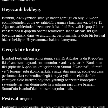
Heyecanlı bekleyiş
İstanbul, 2026 yazında şimdiye kadar gördüğü en büyük K-pop
etkinliklerinden birine ev sahipliği yapmaya hazırlanıyor. 14 ve 15
Ağustos tarihlerinde düzenlenecek İstanbul Festivali K-pop Günleri
kapsamında K-pop’un önemli temsilcileri sahne alacak. İki gün
boyunca müzik, dans ve unutulmaz performanslarla dolu bir festival
bizleri bekliyor. Heyecanımıza hakim olamıyoruz.
Gerçek bir kraliçe
İstanbul Festivali’nin ikinci günü, yani 15 Ağustos’ta da K-pop’un
iki efsane ismi hayranlarına unutulmaz anlar yaşatacak. Bunlardan
ilki şüphesiz K-pop’un kraliçelerinden Sunmi. “Gashina”, “Siren”
ve “Heroine” gibi ikonik şarkılara imza atan sanatçı, etkileyici dans
performansları ve kendine özgü tarzıyla yıllardır sektörde fark
yaratıyor. Solo kariyeri boyunca yarattığı benzersiz konseptler
sayesinde her geri dönüşünde hayranlarını şaşırtmayı başaran
Sunmi’nin İstanbul’daki konseri kaçırılmamalı.
Festival neşesi
Festivalde K-pop esintisi sadece konserle sınırlı olmayacak. Etkinlik