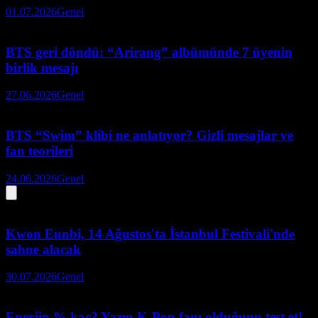
01.07.2026
Genel
BTS geri döndü: “Arirang” albümünde 7 üyenin
birlik mesajı
27.06.2026
Genel
BTS “Swim” klibi ne anlatıyor? Gizli mesajlar ve
fan teorileri
24.06.2026
Genel
Kwon Eunbi, 14 Ağustos'ta İstanbul Festivali'nde
sahne alacak
30.07.2026
Genel
Enerjin % kaç? Yazın K-Pop fanı olduğunu test et!