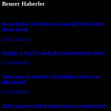
Benzer Haberler
Kwon Eunbi, 14 Ağustos'ta İstanbul Festivali'nde
sahne alacak
30.07.2026
Genel
Enerjin % kaç? Yazın K-Pop fanı olduğunu test et!
27.07.2026
Genel
Yazın sana ne getirecek? Kristal küre testiyle yaz
falını keşfet!
23.07.2026
Genel
2026 yazının en çok beklenen K-pop comeback'leri