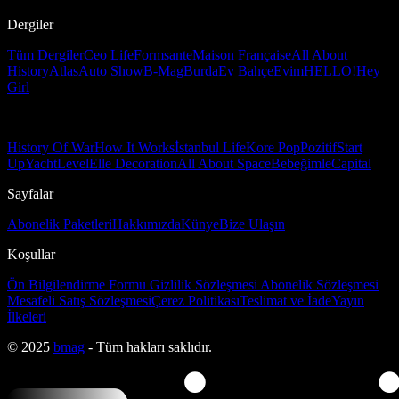
Dergiler
Tüm Dergiler
Ceo Life
Formsante
Maison Française
All About
History
Atlas
Auto Show
B-Mag
Burda
Ev Bahçe
Evim
HELLO!
Hey
Girl
History Of War
How It Works
İstanbul Life
Kore Pop
Pozitif
Start
Up
Yacht
Level
Elle Decoration
All About Space
Bebeğimle
Capital
Sayfalar
Abonelik Paketleri
Hakkımızda
Künye
Bize Ulaşın
Koşullar
Ön Bilgilendirme Formu
Gizlilik Sözleşmesi
Abonelik Sözleşmesi
Mesafeli Satış Sözleşmesi
Çerez Politikası
Teslimat ve İade
Yayın
İlkeleri
© 2025
bmag
- Tüm hakları saklıdır.