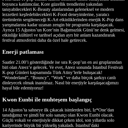
boyunca katılımcılar, Kore güzellik trendlerini yakından
tanıyabilecekleri K-Beauty alanlarından geleneksel ve modern
lezzetleri keşfedebilecekleri K-Food deneyimlerine, yaratıcı
üretimlerin sergileneceği K-Art etkinliklerinden enerjik K-Pop dans
yarışmalarına kadar uzanan zengin bir programla karşılaşacak.
Ayrıca 15 Ağustos’un Kore’nin Bağımsızlık Günü’ne denk gelmesi,
etkinliğe kültürel ve tarihsel açıdan ayrı bir anlam kazandırarak
festival atmosferini daha da özel hale getirecek.
Enerji patlaması
Saatler 21.00’i gösterdiğinde ise sıra K-pop’un en asi gruplarından
biri olan Ateez’e gelecek. Ve evet, Ateez sonunda İstanbul Festivali
K-pop Günleri kapsamında Türk Atiny’lerle buluşacak!
“Wonderland”, “Bouncy”, “Work” ve daha birçok şarkıyı canlı
dinleyecek olmak inanılmaz. Nasıl bir enerjiyle karşılaşacağımızı
hayal bile edemiyoruz!
Kwon Eunbi ile muhteşem başlangıç
14 Ağustos’ta sahneye ilk çıkacak isimlerden biri, Iz*One’dan
tanıdığımız ve şimdi bir solo sanatçı olan Kwon Eunbi olacak.
Güçlü vokali ve enerjisiyle dikkat çeken idol, son yıllarda solo
kariyerinde büyük bir yükseliş yakaladı. İstanbul’daki