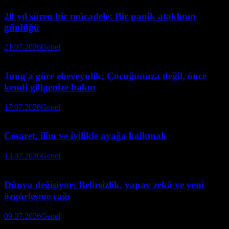
20 yıl süren bir mücadele: Bir panik ataklının
günlüğü
21.07.2026
Genel
Jung'a göre ebeveynlik: Çocuğunuza değil, önce
kendi gölgenize bakın
17.07.2026
Genel
Cesaret, ilim ve iyilikle ayağa kalkmak
13.07.2026
Genel
Dünya değişiyor: Belirsizlik, yapay zekâ ve yeni
özgürleşme çağı
09.07.2026
Genel