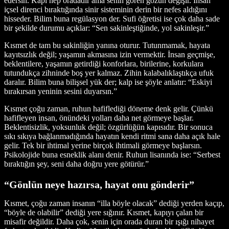
edersin. Kapı hep oradadır ama senin gören gözün değişir. İnsan
içsel direnci bıraktığında sinir sisteminin derin bir nefes aldığını
hisseder. Bilim buna regülasyon der. Sufi öğretisi ise çok daha sade
bir şekilde durumu açıklar: “Sen sakinleştiğinde, yol sakinleşir.”
Kısmet de tam bu sakinliğin yanına oturur. Tutunmamak, hayata
kayıtsızlık değil; yaşamın akmasına izin vermektir. İnsan geçmişe,
beklentilere, yaşamın getirdiği konforlara, birilerine, korkulara
tutundukça zihninde boş yer kalmaz. Zihin kalabalıklaştıkça ufuk
daralır. Bilim buna bilişsel yük der; kalp ise şöyle anlatır: “Eskiyi
bırakırsan yeninin sesini duyarsın.”
Kısmet çoğu zaman, ruhun hafiflediği döneme denk gelir. Çünkü
hafifleyen insan, önündeki yolları daha net görmeye başlar.
Beklentisizlik, yoksunluk değil; özgürlüğün kapısıdır. Bir sonuca
sıkı sıkıya bağlanmadığında hayatın kendi ritmi sana daha açık hale
gelir. Tek bir ihtimal yerine birçok ihtimali görmeye başlarsın.
Psikolojide buna esneklik alanı denir. Ruhun lisanında ise: “Serbest
bıraktığın şey, seni daha doğru yere götürür.”
“Gönlün neye hazırsa, hayat onu gönderir”
Kısmet, çoğu zaman insanın “illa böyle olacak” dediği yerden kaçıp,
“böyle de olabilir” dediği yere sığınır. Kısmet, kapıyı çalan bir
misafir değildir. Daha çok, senin için orada duran bir ışığı nihayet