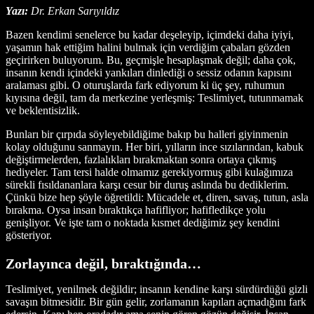
Yazı:
Dr. Erkan Sarıyıldız
Bazen kendimi senelerce bu kadar deşeleyip, içimdeki daha iyiyi,
yaşamın hak ettiğim halini bulmak için verdiğim çabaları gözden
geçirirken buluyorum. Bu, geçmişle hesaplaşmak değil; daha çok,
insanın kendi içindeki yankıları dinlediği o sessiz odanın kapısını
aralaması gibi. O oturuşlarda fark ediyorum ki üç şey, ruhumun
kıyısına değil, tam da merkezine yerleşmiş: Teslimiyet, tutunmamak
ve beklentisizlik.
Bunları bir çırpıda söyleyebildiğime bakıp bu halleri giyinmenin
kolay olduğunu sanmayın. Her biri, yılların ince sızılarından, kabuk
değiştirmelerden, fazlalıkları bırakmaktan sonra ortaya çıkmış
hediyeler. Tam tersi halde olmamız gerekiyormuş gibi kulağımıza
sürekli fısıldananlara karşı cesur bir duruş aslında bu dediklerim.
Çünkü bize hep şöyle öğretildi: Mücadele et, diren, savaş, tutun, asla
bırakma. Oysa insan bıraktıkça hafifliyor; hafifledikçe yolu
genişliyor. Ve işte tam o noktada kısmet dediğimiz şey kendini
gösteriyor.
Zorlayınca değil, bıraktığında…
Teslimiyet, yenilmek değildir; insanın kendine karşı sürdürdüğü gizli
savaşın bitmesidir. Bir gün gelir, zorlamanın kapıları açmadığını fark