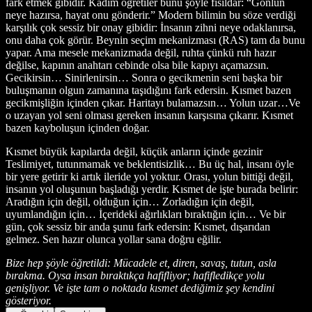
fark etmek gibidir. Kadim öğretiler bunu şöyle fısıldar: “Gönlün
neye hazırsa, hayat onu gönderir.” Modern bilimin bu söze verdiği
karşılık çok sessiz bir onay gibidir: İnsanın zihni neye odaklanırsa,
onu daha çok görür. Beynin seçim mekanizması (RAS) tam da bunu
yapar. Ama mesele mekanizmada değil, ruhta çünkü ruh hazır
değilse, kapının anahtarı cebinde olsa bile kapıyı açamazsın.
Gecikirsin… Sinirlenirsin… Sonra o gecikmenin seni başka bir
buluşmanın olgun zamanına taşıdığını fark edersin. Kısmet bazen
gecikmişliğin içinden çıkar. Haritayı bulamazsın… Yolun uzar…Ve
o uzayan yol seni olması gereken insanın karşısına çıkarır. Kısmet
bazen kayboluşun içinden doğar.
Kısmet büyük kapılarda değil, küçük anların içinde gezinir
Teslimiyet, tutunmamak ve beklentisizlik… Bu üç hal, insanı öyle
bir yere getirir ki artık ileride yol yoktur. Orası, yolun bittiği değil,
insanın yol oluşunun başladığı yerdir. Kısmet de işte burada belirir:
Aradığın için değil, olduğun için… Zorladığın için değil,
uyumlandığın için… İçerideki ağırlıkları bıraktığın için… Ve bir
gün, çok sessiz bir anda şunu fark edersin: Kısmet, dışarıdan
gelmez. Sen hazır olunca yollar sana doğru eğilir.
Bize hep şöyle öğretildi: Mücadele et, diren, savaş, tutun, asla
bırakma. Oysa insan bıraktıkça hafifliyor; hafifledikçe yolu
genişliyor. Ve işte tam o noktada kısmet dediğimiz şey kendini
gösteriyor.