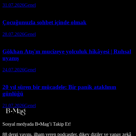
31.07.2026
Genel
Çocuğunuzla sohbet içinde olmak
28.07.2026
Genel
Gökhan Atış'ın mucizeye yolculuk hikâyesi | Ruhsal
uyanış
24.07.2026
Genel
20 yıl süren bir mücadele: Bir panik ataklının
günlüğü
21.07.2026
Genel
Sosyal medyada
B•Mag’i Takip Et!
88 dergi yayını, ilham veren podcastler, dikey diziler ve yapay zekâ