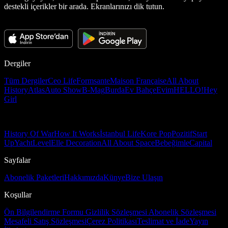
destekli içerikler bir arada. Ekranlarınızı dik tutun.
Dergiler
Tüm Dergiler
Ceo Life
Formsante
Maison Française
All About
History
Atlas
Auto Show
B-Mag
Burda
Ev Bahçe
Evim
HELLO!
Hey
Girl
History Of War
How It Works
İstanbul Life
Kore Pop
Pozitif
Start
Up
Yacht
Level
Elle Decoration
All About Space
Bebeğimle
Capital
Sayfalar
Abonelik Paketleri
Hakkımızda
Künye
Bize Ulaşın
Koşullar
Ön Bilgilendirme Formu
Gizlilik Sözleşmesi
Abonelik Sözleşmesi
Mesafeli Satış Sözleşmesi
Çerez Politikası
Teslimat ve İade
Yayın