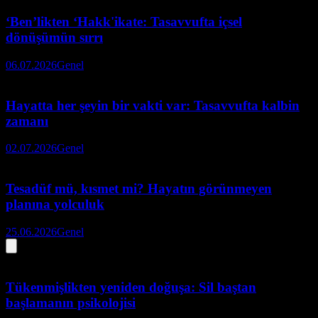
‘Ben’likten ‘Hakk'ikate: Tasavvufta içsel
dönüşümün sırrı
06.07.2026
Genel
Hayatta her şeyin bir vakti var: Tasavvufta kalbin
zamanı
02.07.2026
Genel
Tesadüf mü, kısmet mi? Hayatın görünmeyen
planına yolculuk
25.06.2026
Genel
Tükenmişlikten yeniden doğuşa: Sil baştan
başlamanın psikolojisi