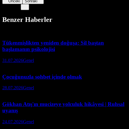
Önceki
Sonraki
Benzer Haberler
Tükenmişlikten yeniden doğuşa: Sil baştan
başlamanın psikolojisi
31.07.2026
Genel
Çocuğunuzla sohbet içinde olmak
28.07.2026
Genel
Gökhan Atış'ın mucizeye yolculuk hikâyesi | Ruhsal
uyanış
24.07.2026
Genel