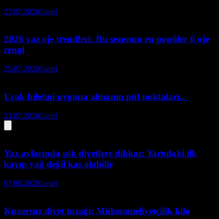
27.07.2026
Genel
2026 yaz oje trendleri: Bu sezonun en popüler 6 oje
rengi
25.07.2026
Genel
Uçak biletini uyguna almanın püf noktaları...
23.07.2026
Genel
Yaz aylarında şok diyetlere dikkat: Tartıdaki ilk
kayıp yağ değil kas olabilir
07.08.2026
Genel
Kusursuz diyet tuzağı: Mükemmeliyetçilik kilo