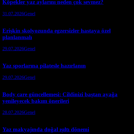
Köpekler yaz aylarını neden çok sevmez?
31.07.2026
Genel
Erişkin skolyozunda egzersizler hastaya özel
planlanmalı
29.07.2026
Genel
Yaz sporlarına pilatesle hazırlanın
29.07.2026
Genel
Body care güncellemesi: Cildinizi baştan ayağa
yenileyecek bakım önerileri
28.07.2026
Genel
Yaz makyajında doğal ışıltı dönemi