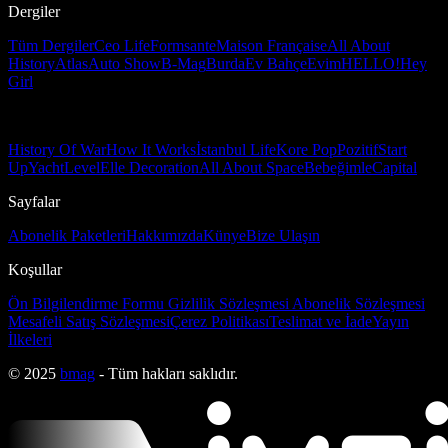
Dergiler
Tüm Dergiler
Ceo Life
Formsante
Maison Française
All About
History
Atlas
Auto Show
B-Mag
Burda
Ev Bahçe
Evim
HELLO!
Hey
Girl
History Of War
How It Works
İstanbul Life
Kore Pop
Pozitif
Start
Up
Yacht
Level
Elle Decoration
All About Space
Bebeğimle
Capital
Sayfalar
Abonelik Paketleri
Hakkımızda
Künye
Bize Ulaşın
Koşullar
Ön Bilgilendirme Formu
Gizlilik Sözleşmesi
Abonelik Sözleşmesi
Mesafeli Satış Sözleşmesi
Çerez Politikası
Teslimat ve İade
Yayın
İlkeleri
© 2025
bmag
- Tüm hakları saklıdır.