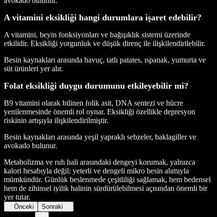
avokado bulunur.
A vitamini eksikliği hangi durumlara işaret edebilir?
A vitamini, beyin fonksiyonları ve bağışıklık sistemi üzerinde
etkilidir. Eksikliği yorgunluk ve düşük direnç ile ilişkilendirilebilir.
Besin kaynakları arasında havuç, tatlı patates, ıspanak, yumurta ve
süt ürünleri yer alır.
Folat eksikliği duygu durumunu etkileyebilir mi?
B9 vitamini olarak bilinen folik asit, DNA sentezi ve hücre
yenilenmesinde önemli rol oynar. Eksikliği özellikle depresyon
riskinin artışıyla ilişkilendirilmiştir.
Besin kaynakları arasında yeşil yapraklı sebzeler, baklagiller ve
avokado bulunur.
Metabolizma ve ruh hali arasındaki dengeyi korumak, yalnızca
kalori hesabıyla değil; yeterli ve dengeli mikro besin alımıyla
mümkündür. Günlük beslenmede çeşitliliği sağlamak, hem bedensel
hem de zihinsel iyilik halinin sürdürülebilmesi açısından önemli bir
yer tutar.
Önceki
Sonraki