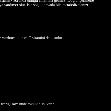
yavaşlamak zorunda olduğu anlamına gelmez! Doğru içeriklerle
ya yardımcı olur. İşte soğuk havada bile metabolizmanızı
me yardımcı olur ve C vitamini deposudur.
çeriği sayesinde tokluk hissi verir.