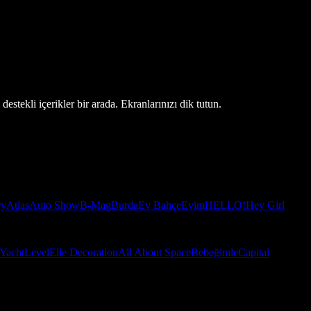
estekli içerikler bir arada. Ekranlarınızı dik tutun.
ry
Atlas
Auto Show
B-Mag
Burda
Ev Bahçe
Evim
HELLO!
Hey Girl
Yacht
Level
Elle Decoration
All About Space
Bebeğimle
Capital