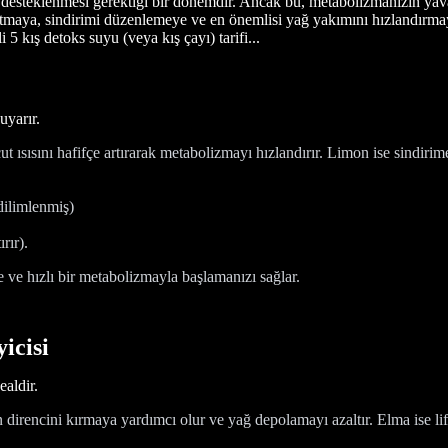
ığın desteklenmesi gerektiği bir dönemdir. Ancak bu, metabolizmanızın 
 atmaya, sindirimi düzenlemeye ve en önemlisi yağ yakımını hızlandırma
 5 kış detoks suyu (veya kış çayı) tarifi...
uyarır.
ut ısısını hafifçe artırarak metabolizmayı hızlandırır. Limon ise sindiri
dilimlenmiş)
rır).
 ve hızlı bir metabolizmayla başlamanızı sağlar.
icisi
ealdir.
direncini kırmaya yardımcı olur ve yağ depolamayı azaltır. Elma ise lif i