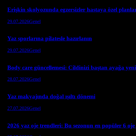
Erişkin skolyozunda egzersizler hastaya özel planl
29.07.2026
Genel
Yaz sporlarına pilatesle hazırlanın
29.07.2026
Genel
Body care güncellemesi: Cildinizi baştan ayağa yeni
28.07.2026
Genel
Yaz makyajında doğal ışıltı dönemi
27.07.2026
Genel
2026 yaz oje trendleri: Bu sezonun en popüler 6 oje