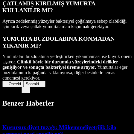
ÇATLAMIŞ KIRILMIŞ YUMURTA
KULLANILIR MI?
Ayrıca zedelenmiş yüzeyler bakteriyel çoğalmaya sebep olabildiği
için kırık veya çatlak yumurtalardan kaçınmak gerekiyor.
YUMURTA BUZDOLABINA KONMADAN
YIKANIR MI?
Yumurtaları buzdolabına yerleştirirken yıkanmaması ise büyük önem
taşıyor.
Çünkü böyle bir durumda yüzeylerindeki delikler
genişliyor ve sonuçta bakteriyel üreme artıyor.
Yumurtalar eğer
buzdolabının kapağında saklanıyorsa, diğer besinlerle temas
etmemesi gerekiyor.
Önceki
Sonraki
Benzer Haberler
Kusursuz diyet tuzağı: Mükemmeliyetçilik kilo
vermeyi nasıl engelliyor?