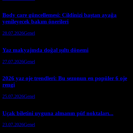
Body care güncellemesi: Cildinizi baştan ayağa
yenileyecek bakım önerileri
28.07.2026
Genel
Yaz makyajında doğal ışıltı dönemi
27.07.2026
Genel
2026 yaz oje trendleri: Bu sezonun en popüler 6 oje
rengi
25.07.2026
Genel
Uçak biletini uyguna almanın püf noktaları...
23.07.2026
Genel