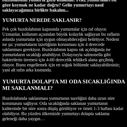
göze koymak ne kadar doğru? Gelin yumurtayı nasıl
saklayacağımıza birlikte bakalım...
YUMURTA NEREDE SAKLANIR?
Pek çok buzdolabının kapısında yumurtalar için raf oluyor.
Uzmanlar, kullanım açısından büyük kolaylık sağlayan bu rafların
aslında yumurtalar için uygun olmayabileceğini belirtiyor. Nedeni
ise şu; yumurtaların tazeliğinin korunması için 4 derecede
saklanması gerekiyor. Buzdolabının kapısı sık açıldığında ise
yumurtaların sıcaklığı artabiliyor. Dolayısıyla salmonella gibi
bakterilerin üremesi için 4-60 derecelik tehlikeli alana geçilmiş
oluyor. Bunu engellemek için en soğuk bölümde saklayabilirsiniz;
yani alt rafın arka kısmında.
YUMURTA DOLAPTA MI ODA SICAKLIĞINDA
MI SAKLANMALI?
Buzdolabında saklanması yumurtanın tazeliğini daha uzun süre
korumasını sağlıyor. Oda sıcaklığında saklanan yumurtanın
kalitesinde bir süre sonra düşüş görülüyor ve ömrü 1-3 haftası kadar
olabiliyor. Bu yüzden ülkemizde yumurtayı dolapta saklama
geleneği daha yaygın…