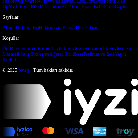
History Of War
How It Works
İstanbul Life
Kore Pop
Pozitif
Start
Up
Yacht
Level
Elle Decoration
All About Space
Bebeğimle
Capital
Sayfalar
Abonelik Paketleri
Hakkımızda
Künye
Bize Ulaşın
Koşullar
Ön Bilgilendirme Formu
Gizlilik Sözleşmesi
Abonelik Sözleşmesi
Mesafeli Satış Sözleşmesi
Çerez Politikası
Teslimat ve İade
Yayın
İlkeleri
© 2025
bmag
- Tüm hakları saklıdır.