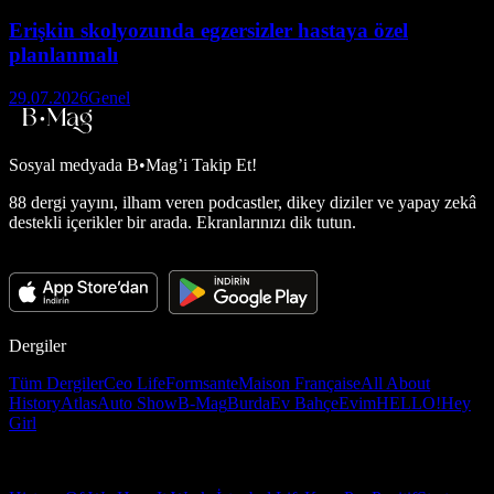
Erişkin skolyozunda egzersizler hastaya özel
planlanmalı
29.07.2026
Genel
Sosyal medyada
B•Mag’i Takip Et!
88 dergi yayını, ilham veren podcastler, dikey diziler ve yapay zekâ
destekli içerikler bir arada. Ekranlarınızı dik tutun.
Dergiler
Tüm Dergiler
Ceo Life
Formsante
Maison Française
All About
History
Atlas
Auto Show
B-Mag
Burda
Ev Bahçe
Evim
HELLO!
Hey
Girl