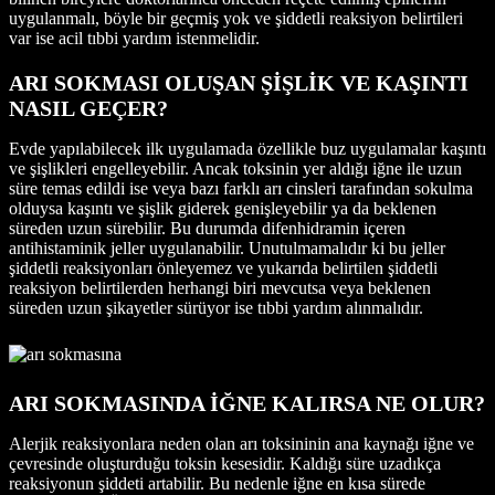
uygulanmalı, böyle bir geçmiş yok ve şiddetli reaksiyon belirtileri
var ise acil tıbbi yardım istenmelidir.
ARI SOKMASI OLUŞAN ŞİŞLİK VE KAŞINTI
NASIL GEÇER?
Evde yapılabilecek ilk uygulamada özellikle buz uygulamalar kaşıntı
ve şişlikleri engelleyebilir. Ancak toksinin yer aldığı iğne ile uzun
süre temas edildi ise veya bazı farklı arı cinsleri tarafından sokulma
olduysa kaşıntı ve şişlik giderek genişleyebilir ya da beklenen
süreden uzun sürebilir. Bu durumda difenhidramin içeren
antihistaminik jeller uygulanabilir. Unutulmamalıdır ki bu jeller
şiddetli reaksiyonları önleyemez ve yukarıda belirtilen şiddetli
reaksiyon belirtilerden herhangi biri mevcutsa veya beklenen
süreden uzun şikayetler sürüyor ise tıbbi yardım alınmalıdır.
ARI SOKMASINDA İĞNE KALIRSA NE OLUR?
Alerjik reaksiyonlara neden olan arı toksininin ana kaynağı iğne ve
çevresinde oluşturduğu toksin kesesidir. Kaldığı süre uzadıkça
reaksiyonun şiddeti artabilir. Bu nedenle iğne en kısa sürede