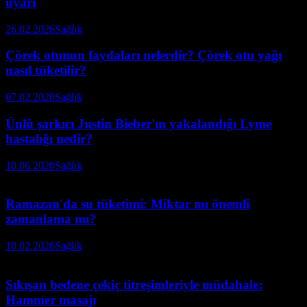
uyarı
26.02.2026
Sağlık
Çörek otunun faydaları nelerdir? Çörek otu yağı
nasıl tüketilir?
07.02.2020
Sağlık
Ünlü şarkıcı Justin Bieber'ın yakalandığı Lyme
hastalığı nedir?
10.06.2020
Sağlık
Ramazan'da su tüketimi: Miktar mı önemli
zamanlama mı?
10.02.2026
Sağlık
Sıkışan bedene çekiç titreşimleriyle müdahale:
Hammer masajı