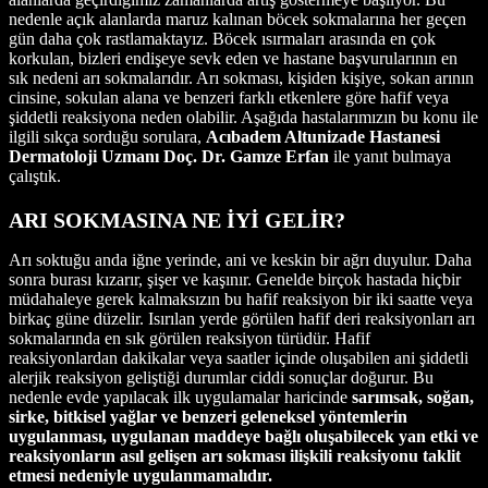
nedenle açık alanlarda maruz kalınan böcek sokmalarına her geçen
gün daha çok rastlamaktayız. Böcek ısırmaları arasında en çok
korkulan, bizleri endişeye sevk eden ve hastane başvurularının en
sık nedeni arı sokmalarıdır. Arı sokması, kişiden kişiye, sokan arının
cinsine, sokulan alana ve benzeri farklı etkenlere göre hafif veya
şiddetli reaksiyona neden olabilir. Aşağıda hastalarımızın bu konu ile
ilgili sıkça sorduğu sorulara,
Acıbadem Altunizade Hastanesi
Dermatoloji Uzmanı Doç. Dr. Gamze Erfan
ile yanıt bulmaya
çalıştık.
ARI SOKMASINA NE İYİ GELİR?
Arı soktuğu anda iğne yerinde, ani ve keskin bir ağrı duyulur. Daha
sonra burası kızarır, şişer ve kaşınır. Genelde birçok hastada hiçbir
müdahaleye gerek kalmaksızın bu hafif reaksiyon bir iki saatte veya
birkaç güne düzelir. Isırılan yerde görülen hafif deri reaksiyonları arı
sokmalarında en sık görülen reaksiyon türüdür. Hafif
reaksiyonlardan dakikalar veya saatler içinde oluşabilen ani şiddetli
alerjik reaksiyon geliştiği durumlar ciddi sonuçlar doğurur. Bu
nedenle evde yapılacak ilk uygulamalar haricinde
sarımsak, soğan,
sirke, bitkisel yağlar ve benzeri geleneksel yöntemlerin
uygulanması, uygulanan maddeye bağlı oluşabilecek yan etki ve
reaksiyonların asıl gelişen arı sokması ilişkili reaksiyonu taklit
etmesi nedeniyle uygulanmamalıdır.