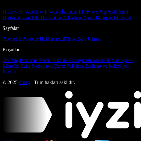
History Of War
How It Works
İstanbul Life
Kore Pop
Pozitif
Start
Up
Yacht
Level
Elle Decoration
All About Space
Bebeğimle
Capital
Sayfalar
Abonelik Paketleri
Hakkımızda
Künye
Bize Ulaşın
Koşullar
Ön Bilgilendirme Formu
Gizlilik Sözleşmesi
Abonelik Sözleşmesi
Mesafeli Satış Sözleşmesi
Çerez Politikası
Teslimat ve İade
Yayın
İlkeleri
© 2025
bmag
- Tüm hakları saklıdır.