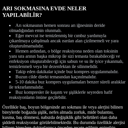
ARI SOKMASINA EVDE NELER
YAPILABİLİR?
Arı sokmasının hemen sonrası arı iğnesinin deride
olmadığından emin olunmalı.
Eğer mevcut ise temizlenmiş bir cımbız yardımıyla
çıkarılmaya çalışılmalı ancak ısırılan alan çizilmemeli ve yara
oluşturulmamalıdır.
Hemen ardından, o bölge reaksiyona neden olan toksinin
yanı sıra arının başka mikrop ile sizi temasta bırakabileceği ve
enfeksiyon oluşturabileceği için sabun ve su ile iyice yıkanmalı,
temizlenmeli veya bir dezenfektan ile silinmelidir.
Takip eden dakikalar içinde buz kompres uygulanmalıdır.
Buzun cilde direkt temasından kaçınılmalıdır.
5-10 dakika buz kompres uygulamaları benzer süreli aralıklar
ile tekrarlanmalıdır.
Buz kompresler ile kaşıntı ve şişliklerle seyreden hafif
reaksiyonların önüne geçilebilir.
Özellikle baş, boyun bölgesinde arı sokması ile veya alerjisi bilinen
bireylerde boğazda şişlik, nefes almada zorluk, mide bulantısı,
kusma, baş dönmesi, nabızda değişiklik gibi belirtileri olan daha
şiddetli reaksiyonlar görülebilmektedir. Bu durumda özellikle alerjisi
bilinen bireylere doktorlarınca önceden reçete edilmiş epinefrin