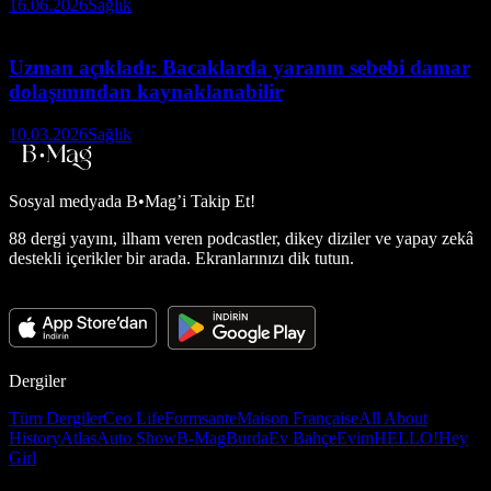
16.06.2026
Sağlık
Uzman açıkladı: Bacaklarda yaranın sebebi damar
dolaşımından kaynaklanabilir
10.03.2026
Sağlık
Sosyal medyada
B•Mag’i Takip Et!
88 dergi yayını, ilham veren podcastler, dikey diziler ve yapay zekâ
destekli içerikler bir arada. Ekranlarınızı dik tutun.
Dergiler
Tüm Dergiler
Ceo Life
Formsante
Maison Française
All About
History
Atlas
Auto Show
B-Mag
Burda
Ev Bahçe
Evim
HELLO!
Hey
Girl