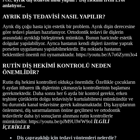
anlatıyor...
AYRIK DİŞ TEDAVİSİ NASIL YAPILIR?
Ayrık diş çoğu hasta için estetik bir problem. Ayrık dişin derecesine
göre tedavi planları hazırlanıyor. Ortodontik tedavi ile dişlerin
arasındaki ayrıklığı birleştirmek mümkün. Bunun haricinde estetik
dolgular yapılabiliyor. Ayrıca hastanın kendi dişleri üzerine yaprak
porselen uygulaması yapılabilmektedir. Bu noktada hastanın
beklentileri önemli rol oynamaktadır. https://youtu.be/A7o6Zyrm3o4
RUTİN DİŞ HEKİMİ KONTROLÜ NEDEN
ÖNEMLİDİR?
Rutin diş hekimi kontrolleri oldukça önemlidir. Özellikle çocukların
6 aydan itibaren ilk dişlerinin çıkmasıyla kontrollerinin başlaması
gerekmektedir. Daha sonra her 6 ayda bir kontrol gerekir, erken
teşhiste çürüklerin dolgu tedavisiyle kurtulabilmesi mümkündür ve
bu durumda kanal tedavisine gerek kalmamaktadır. Diş kayıplarının
önlenmesi, diş sararmalarının önüne geçilmesi ve ortodontik
tedavilerle daha iyi sonuçların alınması rutin kontrollerle
mümkündür. https://youtu.be/pJM9UlWW9oI
İLGİLİ
İÇERİKLER
Diş çapraşıklığı için tedavi yöntemleri nelerdir?