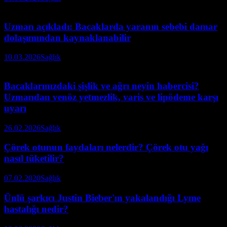
Uzman açıkladı: Bacaklarda yaranın sebebi damar
dolaşımından kaynaklanabilir
10.03.2026
Sağlık
Bacaklarınızdaki şişlik ve ağrı neyin habercisi?
Uzmandan venöz yetmezlik, varis ve lipödeme karşı
uyarı
26.02.2026
Sağlık
Çörek otunun faydaları nelerdir? Çörek otu yağı
nasıl tüketilir?
07.02.2020
Sağlık
Ünlü şarkıcı Justin Bieber'ın yakalandığı Lyme
hastalığı nedir?