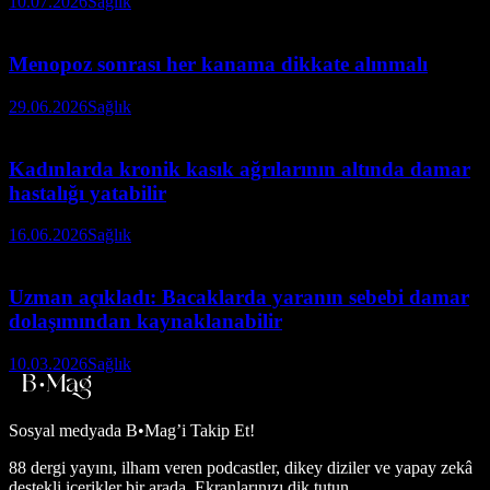
10.07.2026
Sağlık
Menopoz sonrası her kanama dikkate alınmalı
29.06.2026
Sağlık
Kadınlarda kronik kasık ağrılarının altında damar
hastalığı yatabilir
16.06.2026
Sağlık
Uzman açıkladı: Bacaklarda yaranın sebebi damar
dolaşımından kaynaklanabilir
10.03.2026
Sağlık
Sosyal medyada
B•Mag’i Takip Et!
88 dergi yayını, ilham veren podcastler, dikey diziler ve yapay zekâ
destekli içerikler bir arada. Ekranlarınızı dik tutun.