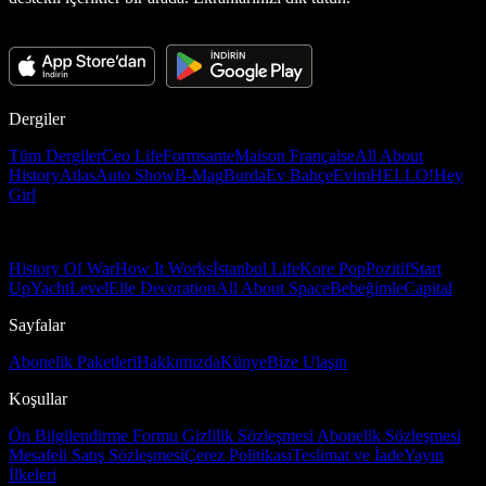
Dergiler
Tüm Dergiler
Ceo Life
Formsante
Maison Française
All About
History
Atlas
Auto Show
B-Mag
Burda
Ev Bahçe
Evim
HELLO!
Hey
Girl
History Of War
How It Works
İstanbul Life
Kore Pop
Pozitif
Start
Up
Yacht
Level
Elle Decoration
All About Space
Bebeğimle
Capital
Sayfalar
Abonelik Paketleri
Hakkımızda
Künye
Bize Ulaşın
Koşullar
Ön Bilgilendirme Formu
Gizlilik Sözleşmesi
Abonelik Sözleşmesi
Mesafeli Satış Sözleşmesi
Çerez Politikası
Teslimat ve İade
Yayın
İlkeleri