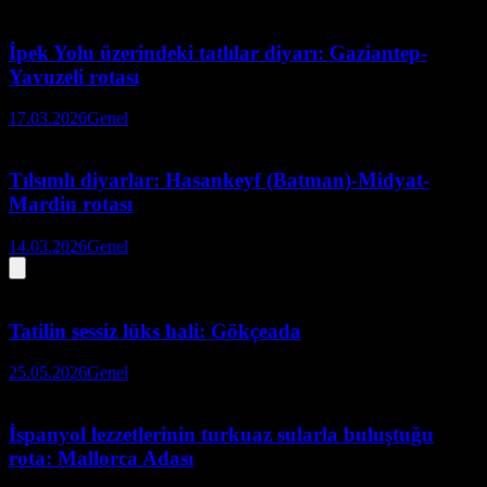
İpek Yolu üzerindeki tatlılar diyarı: Gaziantep-
Yavuzeli rotası
17.03.2026
Genel
Tılsımlı diyarlar: Hasankeyf (Batman)-Midyat-
Mardin rotası
14.03.2026
Genel
Tatilin sessiz lüks hali: Gökçeada
25.05.2026
Genel
İspanyol lezzetlerinin turkuaz sularla buluştuğu
rota: Mallorca Adası