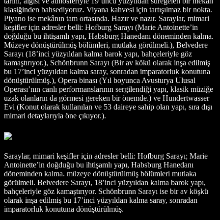
tarihi, algısı ve atmosferiyle 19’uncu yüzyıldan süregelen bir mekân
klasiğinden bahsediyoruz. Viyana kahvesi için tartışılmaz bir nokta.
Piyano ise mekânın tam ortasında. Hazır ve nazır. Saraylar, mimari
keşifler için adresler belli: Hofburg Sarayı (Marie Antoinette’in
doğduğu bu ihtişamlı yapı, Habsburg Hanedanı döneminden kalma.
Müzeye dönüştürülmüş bölümleri, mutlaka görülmeli.), Belvedere
Sarayı (18’inci yüzyıldan kalma barok yapı, bahçeleriyle göz
kamaştırıyor.), Schönbrunn Sarayı (Bir av kökü olarak inşa edilmiş
bu 17’inci yüzyıldan kalma saray, sonradan imparatorluk konutuna
dönüştürülmüş.), Opera binası (Yıl boyunca Avusturya Ulusal
Operası’nın canlı performanslarının sergilendiği yapı, klasik müziğe
uzak olanların da görmesi gereken bir önemde.) ve Hundertwasser
Evi (Konut olarak kullanılan ve 53 daireye sahip olan yapı, sıra dışı
mimari detaylarıyla öne çıkıyor.).
Saraylar, mimari keşifler için adresler belli: Hofburg Sarayı; Marie
Antoinette’in doğduğu bu ihtişamlı yapı, Habsburg Hanedanı
döneminden kalma. müzeye dönüştürülmüş bölümleri mutlaka
görülmeli. Belvedere Sarayı, 18’inci yüzyıldan kalma barok yapı,
bahçeleriyle göz kamaştırıyor. Schönbrunn Sarayı ise bir av köşkü
olarak inşa edilmiş bu 17’inci yüzyıldan kalma saray, sonradan
imparatorluk konutuna dönüştürülmüş.