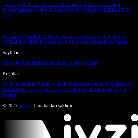
Tüm Dergiler
Ceo Life
Formsante
Maison Française
All About
History
Atlas
Auto Show
B-Mag
Burda
Ev Bahçe
Evim
HELLO!
Hey
Girl
History Of War
How It Works
İstanbul Life
Kore Pop
Pozitif
Start
Up
Yacht
Level
Elle Decoration
All About Space
Bebeğimle
Capital
Sayfalar
Abonelik Paketleri
Hakkımızda
Künye
Bize Ulaşın
Koşullar
Ön Bilgilendirme Formu
Gizlilik Sözleşmesi
Abonelik Sözleşmesi
Mesafeli Satış Sözleşmesi
Çerez Politikası
Teslimat ve İade
Yayın
İlkeleri
© 2025
bmag
- Tüm hakları saklıdır.