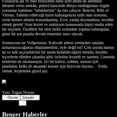
Fazlasıyla şık ve lüks hissiyatını daha içeri atılan ilk adımdan
itibaren veren mekân, şnitzel haricinde dünya mutfağından özgün
yorumlar kattıkları “tabaklarıyla” da öne çıkıyor. İkincisi, Ribs of
Vienna. Tahmin edileceği üzere kaburgasıyla ünlü olan restoran,
yerin hemen altında konumlanmış. Evet, yanlış duymadınız; tecrübe
etmek gerek! Ama lezzet ve ambiyans konusunda kişiyi mutlu eden
bir seçenek. Özellikle bir sürü farklı soslardan yapılan kaburgalar,
güne bir artı puanla devam etmenize aracı olacak.
Sonuncusu ise Vollpension. Kahvaltı adresi vermeden satırları
tamamlayacağımızı düşünmediniz; öyle değil mi? Çok sayıda hamur
işi ve tatlı seçeneklerini bir arada bulabileceğiniz mekân, bizdeki
teyzelerin elinden çıkanlar gibi; öylesine lezzetli ve samimi. Limonlu
keklerini de ıskalamayın. İyi bir kahve, sohbet, sonrası için
planlama, belki de akşamki konser için heyecan duyma… Yolda
olmak, keşfetmek güzel şey.
Yazı: Togan Noyan
Önceki
Sonraki
Benzer Haberler