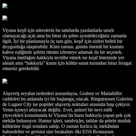
Viyana keşfi için adreslerin bu satırlarda yazılanlarla sınırlı
olamayacağı açık ama bu biraz da şehre ayırabileceğiniz zamanla
ilgili. İyi bir planlamayla üç tam gün, keşif için sizleri belirli bir
doygunluğa ulaştırabilir. Kimi zaman, günün önemli bir kısmını
kahve eşliğinde şehrin ritmini izlemeye adamak da bir seçenek.
Viyana mutfağını hakkıyla tecrübe etmek ise keşif listenizde yer
almalı ama “hakkıyla” kısmı için kültür-sanat turundan biraz feragat
etmeniz gerekebilir.
Alışveriş seyahat nedenleri arasındaysa, Graben ve Mariahilfer
caddeleri bu anlamda iyi bir başlangıç olacak. Ringstrassen Galerien
ile Lugner City ise popüler alışveriş noktaları arasında başı çekiyor.
Yeme-içmeyi atlayacak değiliz. Evet, şnitzel bir nevi milli
yiyecekleri konumunda ki Viyana’da bunu hakkıyla yapan pek çok
mekân bulunuyor. Hamur işleri, sandviçler, tatlılar da şehrin mutfak
kültürüne özgü notalara sahip. O zaman hızlıca üç mekândan
bahsedelim ve gerisini size bırakalım: ilki Ef16 Restaurant.