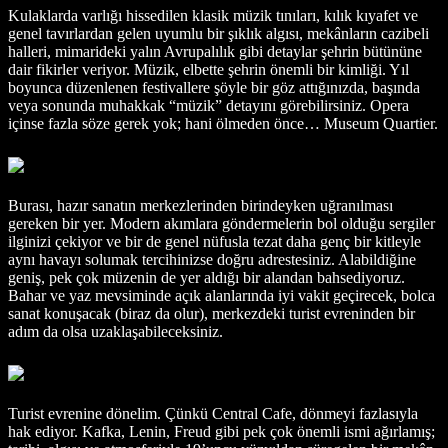
Kulaklarda varlığı hissedilen klasik müzik tınıları, kılık kıyafet ve
genel tavırlardan gelen uyumlu bir şıklık algısı, mekânların cazibeli
halleri, mimarideki yalın Avrupalılık gibi detaylar şehrin bütününe
dair fikirler veriyor. Müzik, elbette şehrin önemli bir kimliği. Yıl
boyunca düzenlenen festivallere şöyle bir göz attığınızda, başında
veya sonunda muhakkak “müzik” detayını görebilirsiniz. Opera
içinse fazla söze gerek yok; hani ölmeden önce… Museum Quartier.
Burası, hazır sanatın merkezlerinden birindeyken uğranılması
gereken bir yer. Modern akımlara göndermelerin bol olduğu sergiler
ilginizi çekiyor ve bir de genel nüfusla tezat daha genç bir kitleyle
aynı havayı solumak tercihinizse doğru adrestesiniz. Alabildiğine
geniş, pek çok müzenin de yer aldığı bir alandan bahsediyoruz.
Bahar ve yaz mevsiminde açık alanlarında iyi vakit geçirecek, bolca
sanat konuşacak (biraz da olur), merkezdeki turist evreninden bir
adım da olsa uzaklaşabileceksiniz.
Turist evrenine dönelim. Çünkü Central Cafe, dönmeyi fazlasıyla
hak ediyor. Kafka, Lenin, Freud gibi pek çok önemli ismi ağırlamış;