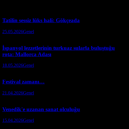
Tatilin sessiz lüks hali: Gökçeada
25.05.2026
Genel
İspanyol lezzetlerinin turkuaz sularla buluştuğu
rota: Mallorca Adası
18.05.2026
Genel
Festival zamanı…
21.04.2026
Genel
Venedik'e uzanan sanat olculuğu
15.04.2026
Genel