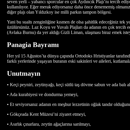
seven yerli – yabancı sporcular en çok Aydıncık Plajı’nı tercih ed
kullanılıyor. Eğer merak ediyorsanız daha önce denememiş olmanız en
diğer plajı olan Yıldızkoy ise milli parkın tampon bölgesi.
Yani bu sualtı zenginliğine kısmen de olsa şahitlik edeceğiniz tek 
üzülürsünüz. Laz Koyu ve Yuvalı Plajları da adanın en çok tercih e
(Avlaka Burnu) da yer aldığı Gizli Liman, ulaşması biraz emek ist
Panagia Bayramı
Her yıl 15 Ağustos’ta dünya çapında Ortodoks Hristiyanlar tarafı
farklı yerlerinde yaşayan buranın eski sakinleri ve aileleri, kutlamal
Unutmayın
• Keçi peyniri, zeytinyağı, keçi sütlü taş dövme sabun ve ada balı a
• Ada kurabiyesi ve dondurma yemeyi,
• Et seviyorsanız adanın en meşhur lezzetinin oğlak tandır olduğun
• Gökçeada Kent Müzesi’ni ziyaret etmeyi,
• Asırlık çınarlara, zeytin ağaçlarına sarılmayı,