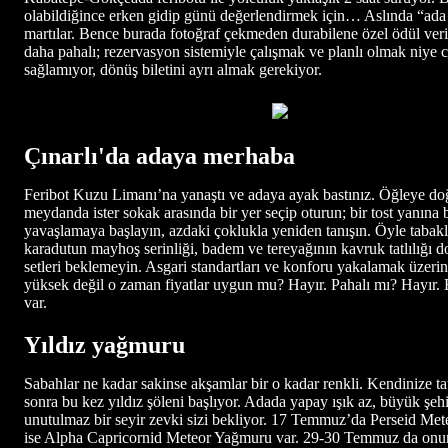
olabildiğince erken gidip günü değerlendirmek için… Aslında “ada ka
martılar. Bence burada fotoğraf çekmeden durabilene özel ödül veril
daha pahalı; rezervasyon sistemiyle çalışmak ve planlı olmak niye 
sağlamıyor, dönüş biletini ayrı almak gerekiyor.
Çınarlı'da adaya merhaba
Feribot Kuzu Limanı’na yanaştı ve adaya ayak bastınız. Öğleye doğr
meydanda ister sokak arasında bir yer seçip oturun; bir tost yanına
yavaşlamaya başlayın, azdaki çoklukla yeniden tanışın. Öyle tabakla
karadutun mayhoş serinliği, badem ve tereyağının kavruk tatlılığı 
setleri beklemeyin. Asgari standartları ve konforu yakalamak üzerin
yüksek değil o zaman fiyatlar uygun mu? Hayır. Pahalı mı? Hayır. B
var.
Yıldız yağmuru
Sabahlar ne kadar sakinse akşamlar bir o kadar renkli. Kendinize t
sonra bu kez yıldız şöleni başlıyor. Adada yapay ışık az, büyük şeh
unutulmaz bir seyir zevki sizi bekliyor. 17 Temmuz’da Perseid Me
ise Alpha Capricornid Meteor Yağmuru var. 29-30 Temmuz da onun