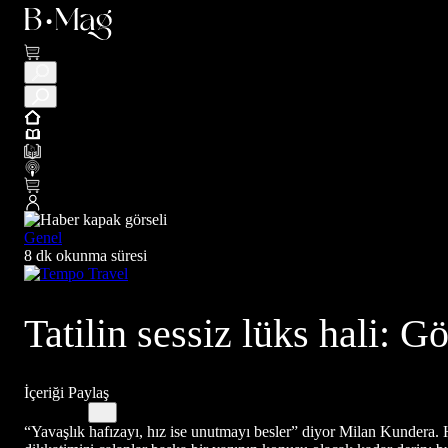
Genel
8 dk okunma süresi
Tatilin sessiz lüks hali: 
İçeriği Paylaş
“Yavaşlık hafızayı, hız ise unutmayı besler” diyor Milan Kundera.