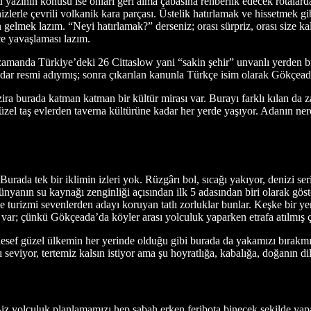
u yazının konusu ise onları geri alma çabasına rehberlik edecek rotalar
zlerle çevrili volkanik kara parçası. Üstelik hatırlamak ve hissetmek gib
gelmek lazım. “Neyi hatırlamak?” derseniz; orası sürpriz, orası size k
ce yavaşlaması lazım.
manda Türkiye’deki 26 Cittaslow yani “sakin şehir” unvanlı yerden bi
r resmi adıymış; sonra çıkarılan kanunla Türkçe isim olarak Gökçeada 
burada katman katman bir kültür mirası var. Burayı farklı kılan da zat
en güzel taş evlerden taverna kültürüne kadar her yerde yaşıyor. Adanın
urada tek bir iklimin izleri yok. Rüzgârı bol, sıcağı yakıyor, denizi ser
ünyanın su kaynağı zenginliği açısından ilk 5 adasından biri olarak göst
e turizmi sevenlerden adayı koruyan tatlı zorluklar bunlar. Keşke bir ye
var; çünkü Gökçeada’da köyler arası yolculuk yaparken etrafa atılmış 
lesef güzel ülkemin her yerinde olduğu gibi burada da yakamızı bırakmıy
ı seviyor, tertemiz kalsın istiyor ama şu hoyratlığa, kabalığa, doğanın
 Biz yolculuk planlamamızı hep sabah erken feribota binecek şekilde y