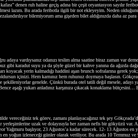
fası” denen ruh haline geçiş adına bir çeşit oryantasyon sayılır feribo
mesi lazım. Bu arada feribotla ilgili bir not ekleyeyim. Neden olduğunu
cezalandırılıyor bilemiyorum ama gişeden bilet aldığınızda daha az para
u adaya vardıysanız odanızı teslim alma saatine biraz zaman var demekt
 buz gibi karadut suyu ya da şöyle güzel bir kahve yanına da ağızda dağ
rı koyacak yerin kalmadığı haddini aşan brunch sofralarına gerek yok; bi
doldursun içinizi. Hem karnınız hem ruhunuz doymaya başlasın. Gökçeada
e şekilleniyorlar genelde. Çünkü burada otel tatili değil mesele, adayı
ence aşağı yukarı anladınız karşınıza çıkacak konaklama bütçesini… Bu 
atilde vereceğiniz tek görev, zamanı planlayacağınız tek şey Gökçeada’
ir yerleşimlerine uzak ve dolayısıyla her zaman nefis bir gökyüzü var. A
teor Yağmuru başlıyor, 23 Ağustos’a kadar sürecek. 12- 13 Ağustos en
 en yoğun izleneceği günler olarak veriliyor. Bu arada 10 Temmuz ve