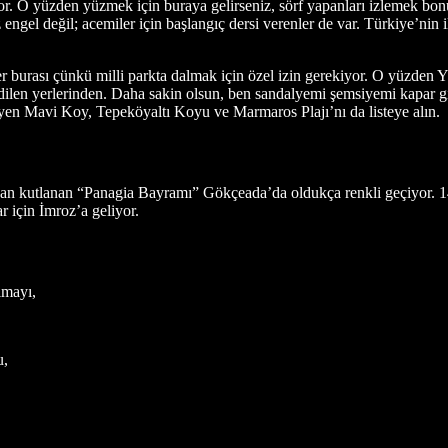
iyor. O yüzden yüzmek için buraya gelirseniz, sörf yapanları izlemek bo
gel değil; acemiler için başlangıç dersi verenler de var. Türkiye’nin i
yer burası çünkü milli parkta dalmak için özel izin gerekiyor. O yüzden 
dilen yerlerinden. Daha sakin olsun, ben sandalyemi şemsiyemi kapar g
eyen Mavi Koy, Tepeköyaltı Koyu ve Marmaros Plajı’nı da listeye alın.
ndan kutlanan “Panagia Bayramı” Gökçeada’da oldukça renkli geçiyor. 
ar için İmroz’a geliyor.
lmayı,
u,