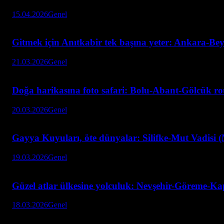
15.04.2026
Genel
Gitmek için Anıtkabir tek başına yeter: Ankara-Be
21.03.2026
Genel
Doğa harikasına foto safari: Bolu-Abant-Gölcük ro
20.03.2026
Genel
Gayya Kuyuları, öte dünyalar: Silifke-Mut Vadisi (
19.03.2026
Genel
Güzel atlar ülkesine yolculuk: Nevşehir-Göreme-Ka
18.03.2026
Genel