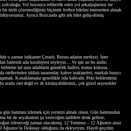
t yolculuğu. Yol boyunca rehberlik eden yol arkadaşlarınız ise
 bir türlü çözemediğimiz biçimde feribot biletini internetten almak
 ödüyorsunuz. Ayrıca Bozcaada gibi tek bilet gidiş-dönüş
ir o zaman istikamet Çınarlı. Burası adanın merkezi. İster
ılan bademli ada kurabiyesi söyleyin… Ve işte an bu andır;
rbirine laf atan adalıların gündelik halleri, tostun kokusu,
 otellerinden iddialı tasarımlar, kahve makineleri, markalı banyo
 yaşamak. Konaklamalar genellikle oda kahvaltı. Peki beklentimiz
arada otel değil ev de kiralayabilirsiniz, çok güzel seçenekler
da gün batımını izlemek için yerinizi almak olsun. Gün batımından
ma bir de seyahatiniz şu vereceğim tarihlere denk gelirse,
 yoğun izleneceği zaman olacakmış. 12 Temmuz – 12 Ağustos arası
 9 Ağustos’ta Dolunay olduğunu da ekleyeyim. Haydi geçelim