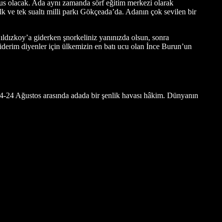
nus olacak. Ada aynı zamanda sörf eğitim merkezi olarak
lk ve tek sualtı milli parkı Gökçeada’da. Adanın çok sevilen bir
Yıldızkoy’a giderken şnorkeliniz yanınızda olsun, sonra
iderim diyenler için ülkemizin en batı ucu olan İnce Burun’un
14-24 Ağustos arasında adada bir şenlik havası hâkim. Dünyanın