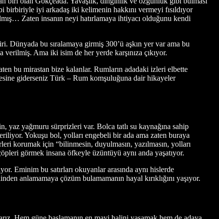
dan biri olan Gökçeada. Yavaşlık, dinginlik ve özgünlük gibi bulması
i birbiriyle iyi arkadaş iki kelimenin hakkını vermeyi fısıldıyor
almış… Zaten insanın neyi hatırlamaya ihtiyacı olduğunu kendi
ri. Dünyada bu sıralamaya girmiş 300’ü aşkın yer var ama bu
verilmiş. Ama iki isim de her yerde karşınıza çıkıyor.
en bu mirastan bize kalanlar. Rumların adadaki izleri elbette
 neresine giderseniz Türk – Rum komşuluğuna dair hikayeler
in, yaz yağmuru sürprizleri var. Bolca tatlı su kaynağına sahip
eriliyor. Yokuşu bol, yolları engebeli bir ada ama zaten buraya
rleri korumak için “bilinmesin, duyulmasın, yazılmasın, yolları
çöpleri görmek insana öfkeyle üzüntüyü aynı anda yaşatıyor.
or. Eminim bu satırları okuyanlar arasında aynı hislerde
 dilinden anlamamaya çözüm bulamamanın hayal kırıklığını yaşıyor.
aparız. Hem güne başlamanın en mavi halini yaşamak hem de adaya