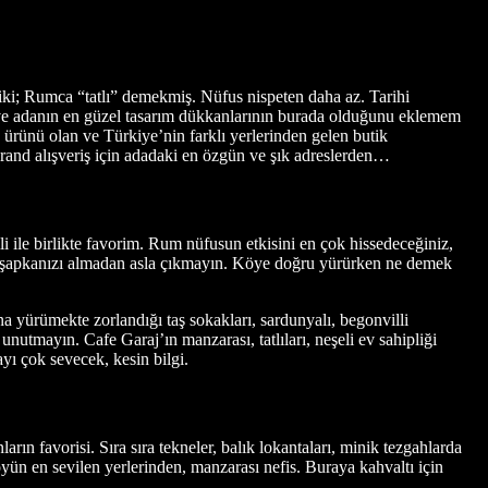
ki; Rumca “tatlı” demekmiş. Nüfus nispeten daha az. Tarihi
ni ve adanın en güzel tasarım dükkanlarının burada olduğunu eklemem
ürünü olan ve Türkiye’nin farklı yerlerinden gelen butik
 Brand alışveriş için adadaki en özgün ve şık adreslerden…
 ile birlikte favorim. Rum nüfusun etkisini en çok hissedeceğiniz,
z şapkanızı almadan asla çıkmayın. Köye doğru yürürken ne demek
 yürümekte zorlandığı taş sokakları, sardunyalı, begonvilli
nutmayın. Cafe Garaj’ın manzarası, tatlıları, neşeli ev sahipliği
ı çok sevecek, kesin bilgi.
rın favorisi. Sıra sıra tekneler, balık lokantaları, minik tezgahlarda
köyün en sevilen yerlerinden, manzarası nefis. Buraya kahvaltı için