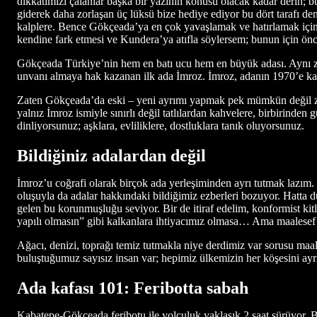
dikkatimizi çalanlar başka bir yazının konusu olacak kadar derin; b
giderek daha zorlaşan üç lüksü bize hediye ediyor bu dört tarafı deni
kalplere. Bence Gökçeada’ya en çok yavaşlamak ve hatırlamak için 
kendine fark etmesi ve Kundera’ya atıfla söylersem; bunun için ön
Gökçeada Türkiye’nin hem en batı ucu hem en büyük adası. Aynı za
unvanı almaya hak kazanan ilk ada İmroz. İmroz, adanın 1970’e kada
Zaten Gökçeada’da eski – yeni ayrımı yapmak pek mümkün değil zira 
yalnız İmroz ismiyle sınırlı değil tatlılardan kahvelere, birbirind
dinliyorsunuz; aşklara, evliliklere, dostluklara tanık oluyorsunuz.
Bildiğiniz adalardan değil
İmroz’u coğrafi olarak birçok ada yerleşiminden ayrı tutmak lazım. B
oluşuyla da adalar hakkındaki bildiğimiz ezberleri bozuyor. Hatta d
gelen bu korunmuşluğu seviyor. Bir de itiraf edelim, konformist kitl
yapılı olmasın” gibi kalkanlara ihtiyacımız olmasa… Ama maalesef 
Ağacı, denizi, toprağı temiz tutmakla niye derdimiz var sorusu maa
buluştuğumuz sayısız insan var; hepimiz ülkemizin her köşesini ayr
Ada kafası 101: Feribotta sabah
Kabatepe-Gökçeada feribotu ile yolculuk yaklaşık 2 saat sürüyor.