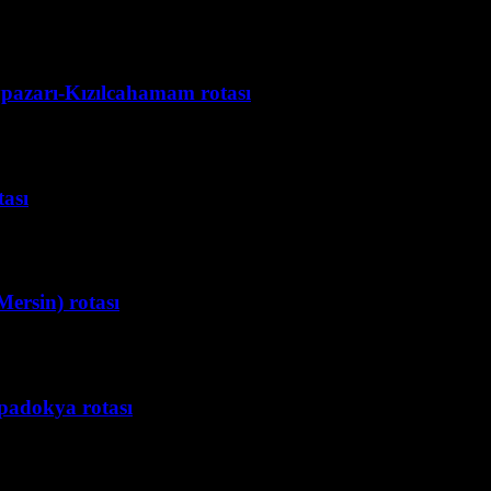
ypazarı-Kızılcahamam rotası
tası
Mersin) rotası
padokya rotası