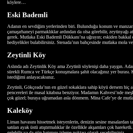
köylere…
Eski Bademli
Adanın en sevdiğim yerlerinden biri. Bulunduğu konum ve manzaras
çamaşırhaneyi parmaklıklar ardından da olsa görebilir, zeytinyağı a
gerek. Mutlaka Eski Bademli Dükkanı’na uğrayın; eskiden bakkal ol
hediyelikler bulabilirsiniz. Stenada’nın bahçesinde mutlaka mola ve
Zeytinli Köy
Aslında adı Zeytinlik Köy ama Zeytinli söylenişi daha yaygın. Adan
sürekli Rumca ve Türkçe konuşmalara şahit olacağınız yer burası.
istediğimi anlayacaksınız.
Zeytinli, Gökçeada’nın en güzel sokaklara sahip köyü dersem hiç ab
pencereleri ile masal kitabına benziyor. Madamın Kahvesi’nde meşhur
çok güzel; buraya uğramadan asla dönmem. Mina Cafe’ye de mutlaka 
Kaleköy
Liman havasını hissetmek isteyenlerin, denizin sesine masalardan taşa
satılan ayak üstü atıştırmalıklar ile özellikle akşamları çok hareket
gelebilir ya da gün batımını izleme noktası olarak seçebilirsiniz.