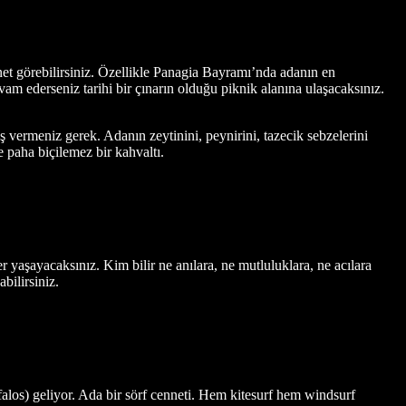
net görebilirsiniz. Özellikle Panagia Bayramı’nda adanın en
vam ederseniz tarihi bir çınarın olduğu piknik alanına ulaşacaksınız.
iş vermeniz gerek. Adanın zeytinini, peynirini, tazecik sebzelerini
e paha biçilemez bir kahvaltı.
yaşayacaksınız. Kim bilir ne anılara, ne mutluluklara, ne acılara
bilirsiniz.
falos) geliyor. Ada bir sörf cenneti. Hem kitesurf hem windsurf