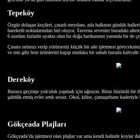
Tepeköy
Özgür dolaşan keçileri, çınarlı meydanı, ada halkının günlük halle
hareketli noktalarından biri oluyor. Taverna sevenler buradaki alter
6 asırdan fazladır ayakta olan bu doğa harikasının yanında bir de ç
Çınara sırtınızı verip yürürseniz küçük bir aile işletmesi göreceksin
ve mis gibi fırın ürünlerini kapıp mutlaka bir sabah burada kahvaltı
Dereköy
Buraya geçmişe yolculuk yapmak için uğrayın. Biraz hüzünlü bir dur
şahitlik etmiş evler artık sessiz. Okul, kilise, çamaşırhane kaderiyl
Gökçeada Plajları
Gökçeada’da işletmesi olan plajlar var ama kendi halinde koylar dah