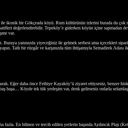
ri ile ikonik bir Gökçeada köyü. Rum kültürünün izlerini burada da çok 
natifleri değerlendirebilir. Tepeköy’e giderken köyün içine sapmadan de
eşme var.
iz. Buraya yanınızda yiyeceğiniz ile gelmek serbest ama içecekleri sipar
 yapın. Tatlı bir rüzgâr ve karşınızda tüm ihtişamıyla Semadirek Adası il
ak. Eğer daha önce Fethiye Kayaköy’ü ziyaret ettiyseniz, benzer hisler 
e baş başa… Köyde tek tük yerleşim var, denk gelirseniz onlarla selamlaşa
a fazla. En bilinen ve tercih edilen yerlerin başında Aydıncık Plajı (Ke