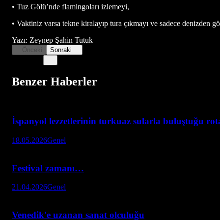
• Tuz Gölü’nde flamingoları izlemeyi,
• Vaktiniz varsa tekne kiralayıp tura çıkmayı ve sadece denizden g
Yazı: Zeynep Şahin Tutuk
Önceki
Sonraki
Benzer Haberler
İspanyol lezzetlerinin turkuaz sularla buluştuğu ro
18.05.2026
Genel
Festival zamanı…
21.04.2026
Genel
Venedik'e uzanan sanat olculuğu