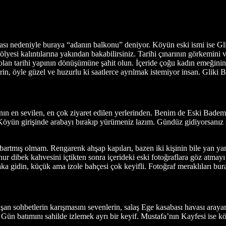
ı nedeniyle buraya “adanın balkonu” deniyor. Köyün eski ismi ise Gli
tölyesi kalıntılarına yakından bakabilirsiniz. Tarihi çınarının görkemi
an tarihi yapının dönüşümüne şahit olun. İçeride çoğu kadın emeğinin 
rin, öyle güzel ve huzurlu ki saatlerce ayrılmak istemiyor insan. Gliki
ın en sevilen, en çok ziyaret edilen yerlerinden. Benim de Eski Bademli
 Köyün girişinde arabayı bırakıp yürümeniz lazım. Gündüz gidiyorsanı
artmış olmam. Rengarenk ahşap kapıları, bazen iki kişinin bile yan yana
 dibek kahvesini içtikten sonra içerideki eski fotoğraflara göz atmayı u
gidin, küçük ama izole bahçesi çok keyifli. Fotoğraf meraklıları buray
n sohbetlerin karışmasını sevenlerin, salaş Ege kasabası havası arayanla
li. Gün batımını sahilde izlemek ayrı bir keyif. Mustafa’nın Kayfesi ise 