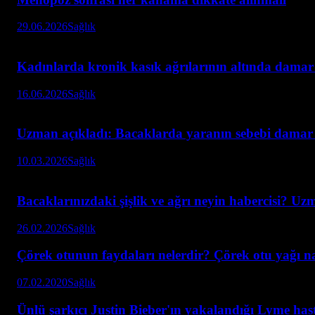
29.06.2026
Sağlık
Kadınlarda kronik kasık ağrılarının altında damar h
16.06.2026
Sağlık
Uzman açıkladı: Bacaklarda yaranın sebebi damar
10.03.2026
Sağlık
Bacaklarınızdaki şişlik ve ağrı neyin habercisi? Uz
26.02.2026
Sağlık
Çörek otunun faydaları nelerdir? Çörek otu yağı nas
07.02.2020
Sağlık
Ünlü şarkıcı Justin Bieber'ın yakalandığı Lyme hast