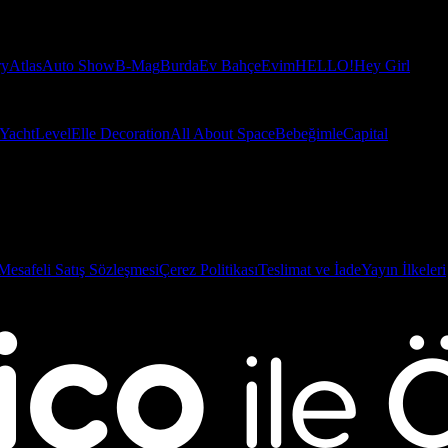
ry
Atlas
Auto Show
B-Mag
Burda
Ev Bahçe
Evim
HELLO!
Hey Girl
Yacht
Level
Elle Decoration
All About Space
Bebeğimle
Capital
Mesafeli Satış Sözleşmesi
Çerez Politikası
Teslimat ve İade
Yayın İlkeleri