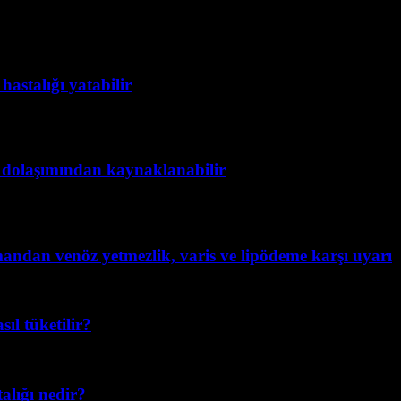
astalığı yatabilir
 dolaşımından kaynaklanabilir
mandan venöz yetmezlik, varis ve lipödeme karşı uyarı
ıl tüketilir?
alığı nedir?