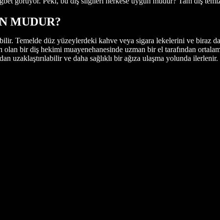
et görüyor. Peki, bu diş silgileri herkese uygun mudur? Tam diş temizliğ
GUN MUDUR?
bilir. Temelde düz yüzeylerdeki kahve veya sigara lekelerini ve biraz da 
arı olan bir diş hekimi muayenehanesinde uzman bir el tarafından ortalam
n uzaklaştırılabilir ve daha sağlıklı bir ağıza ulaşma yolunda ilerlenir.