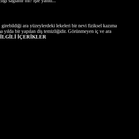
i sağlanır mı? İşte yanıtı...
girebildiği ara yüzeylerdeki lekeleri bir nevi fiziksel kazıma
a yılda bir yapılan diş temizliğidir. Görünmeyen iç ve ara
İLGİLİ İÇERİKLER