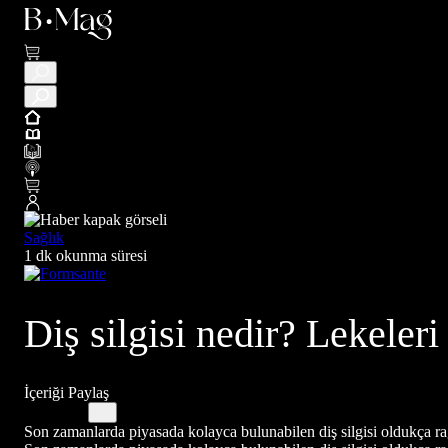
Sağlık
1 dk okunma süresi
Diş silgisi nedir? Lekele
İçeriği Paylaş
Son zamanlarda piyasada kolayca bulunabilen diş silgisi oldukça rağ