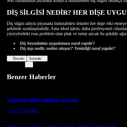
Son zamanlarda piyasada kolayca bulunabilen diş silgisi oldukça rağb
DİŞ SİLGİSİ NEDİR? HER DİŞE UY
Diş silgisi adıyla piyasada bulunabilen ürünler her dişte etki etmeye
şeklinde uzaklaştırabilir. Ama ideal işlem, daha profesyonel cihazl
yüzeylerdeki esas problem olan plak ve tartar ancak bu şekilde ağızda
Diş beyazlatma uygulaması nasıl yapılır?
Diş taşı nedir, neden oluşur? Temizliği nasıl yapılır?
Önceki
Sonraki
Benzer Haberler
Suçlama değil, anlama zamanı
10.07.2026
Sağlık
Menopoz sonrası her kanama dikkate alınmalı