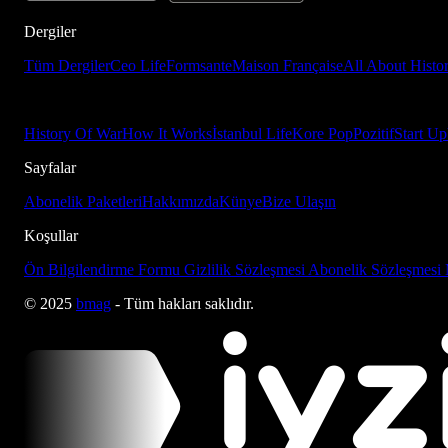
Dergiler
Tüm Dergiler
Ceo Life
Formsante
Maison Française
All About Histo
History Of War
How It Works
İstanbul Life
Kore Pop
Pozitif
Start Up
Sayfalar
Abonelik Paketleri
Hakkımızda
Künye
Bize Ulaşın
Koşullar
Ön Bilgilendirme Formu
Gizlilik Sözleşmesi
Abonelik Sözleşmesi
© 2025
bmag
- Tüm hakları saklıdır.