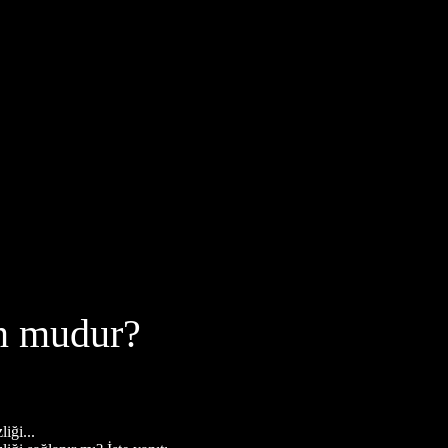
un mudur?
iği...