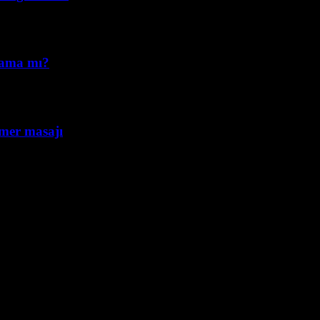
lama mı?
mmer masajı