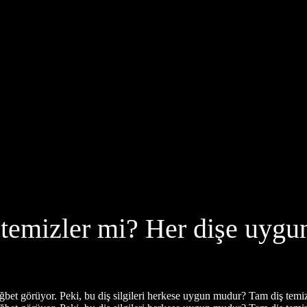
ri temizler mi? Her dişe uyg
bet görüyor. Peki, bu diş silgileri herkese uygun mudur? Tam diş temizl