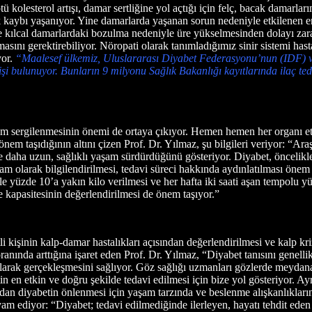
tü kolesterol artışı, damar sertliğine yol açtığı için felç, bacak damarl
yak kaybı yaşanıyor. Yine damarlarda yaşanan sorun nedeniyle etkilenen 
de kılcal damarlardaki bozulma nedeniyle üre yükselmesinden dolayı zar
sını gerektirebiliyor. Nöropati olarak tanımladığımız sinir sistemi hasta
yor.
“Maalesef ülkemiz, Uluslararası Diyabet Federasyonu’nun (IDF) ver
işi bulunuyor. Bunların 9 milyonu Sağlık Bakanlığı kayıtlarında ilaç ted
laşım sergilenmesinin önemi de ortaya çıkıyor. Hemen hemen her organı e
m taşıdığının altını çizen Prof. Dr. Yılmaz, şu bilgileri veriyor: “Araştı
le daha uzun, sağlıklı yaşam sürdürdüğünü gösteriyor. Diyabet, öncelikle
am olarak bilgilendirilmesi, tedavi süreci hakkında aydınlatılması önem t
ikle yüzde 10’a yakın kilo verilmesi ve her hafta iki saati aşan tempolu
 kapasitesinin değerlendirilmesi de önem taşıyor.”
 kişinin kalp-damar hastalıkları açısından değerlendirilmesi ve kalp kri
oranında arttığına işaret eden Prof. Dr. Yılmaz, “Diyabet tanısını genelli
 olarak gerçekleşmesini sağlıyor. Göz sağlığı uzmanları gözlerde meydana
tin en etkin ve doğru şekilde tedavi edilmesi için bize yol gösteriyor. A
ndan diyabetin önlenmesi için yaşam tarzında ve beslenme alışkanlıklarınd
m ediyor: “Diyabet; tedavi edilmediğinde ilerleyen, hayatı tehdit eden 