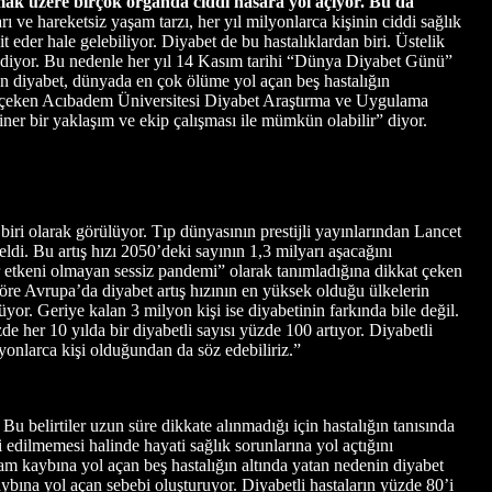
lmak üzere birçok organda ciddi hasara yol açıyor. Bu da
 ve hareketsiz yaşam tarzı, her yıl milyonlarca kişinin ciddi sağlık
 eder hale gelebiliyor. Diyabet de bu hastalıklardan biri. Üstelik
eyrediyor. Bu nedenle her yıl 14 Kasım tarihi “Dünya Diyabet Günü”
yen diyabet, dünyada en çok ölüme yol açan beş hastalığın
at çeken Acıbadem Üniversitesi Diyabet Araştırma ve Uygulama
ner bir yaklaşım ve ekip çalışması ile mümkün olabilir” diyor.
iri olarak görülüyor. Tıp dünyasının prestijli yayınlarından Lancet
di. Bu artış hızı 2050’deki sayının 1,3 milyarı aşacağını
ir etkeni olmayan sessiz pandemi” olarak tanımladığına dikkat çeken
re Avrupa’da diyabet artış hızının en yüksek olduğu ülkelerin
yor. Geriye kalan 3 milyon kişi ise diyabetinin farkında bile değil.
de her 10 yılda bir diyabetli sayısı yüzde 100 artıyor. Diyabetli
yonlarca kişi olduğundan da söz edebiliriz.”
 Bu belirtiler uzun süre dikkate alınmadığı için hastalığın tanısında
 edilmemesi halinde hayati sağlık sorunlarına yol açtığını
şam kaybına yol açan beş hastalığın altında yatan nedenin diyabet
bına yol açan sebebi oluşturuyor. Diyabetli hastaların yüzde 80’i