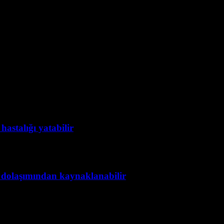
astalığı yatabilir
 dolaşımından kaynaklanabilir