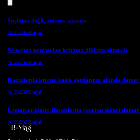
Suçlama değil, anlama zamanı
10.07.2026
Sağlık
Menopoz sonrası her kanama dikkate alınmalı
29.06.2026
Sağlık
Kadınlarda kronik kasık ağrılarının altında damar h
16.06.2026
Sağlık
Uzman açıkladı: Bacaklarda yaranın sebebi damar
10.03.2026
Sağlık