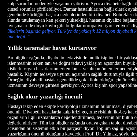
kalp sorunları nedeniyle yaşamını yitiriyor. Ayrıca diyabete bağlı kö
cinsel sorunlar görülebiliyor. Damar hastalıklarına bağlı olarak a
genelinde körlüğün başlıca nedenlerinden biri diyabet. Böbrekler 
altında tutulamayan kan şekeri yüksekliği, hastanın diyalize bağlanma
uyuşmalar ile duyu kaybı gibi bulgular nöropatiye işaret ediyor” di
ülkelerin başında geliyor. Türkiye’de yaklaşık 12 milyon diyabetli k
bile değil. ”
Yıllık taramalar hayat kurtarıyor
Bu bilgiler ışığında, diyabetin tedavisinde multidisipliner bir yak
izlenmesinin erken tanı ve doğru tedavi yaklaşımı açısından büyük öne
kişilerin organ hasarlarının erken tanısı ve alınan önlemler nedeniy
hastalık. Kişinin tedaviye uyumu açısından sağlık durumuyla ilgili t
Örneğin, diyabetli hastalar genellikle çok kilolu olduğu için öncel
uzmanının devreye girmesi gerekiyor. Ayrıca kişinin spor yapabilme
Sağlık okur-yazarlığı önemli
Hastayı takip eden ekipte kardiyoloji uzmanının bulunması, diyabetli
önemli. Diyabetli hastalarda kalp krizi geçirme riskinin iki-beş kat 
organların ilgili uzmanlarca değerlendirilmesi, tedavinin bir bütün
değerlendiriyor. Tüm bu bilgiler ışığında ortaya çıkan tablo, diyabe
açısından bu sistemin etkin bir parçası” diyor. Toplum sağlığı açısı
yazarlığının önemli olduğunu kaydeden Prof. Dr. Yılmaz, şöyle deva