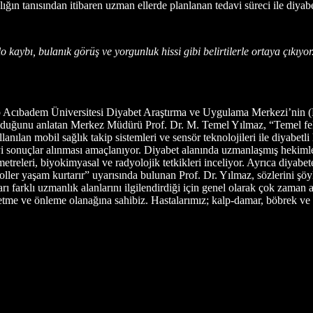
ın tanısından itibaren uzman ellerde planlanan tedavi süreci ile diyabet
o kaybı, bulanık görüş ve yorgunluk hissi gibi belirtilerle ortaya çıkıyor
hip Acıbadem Üniversitesi Diyabet Araştırma ve Uygulama Merkezi’nin (
ulduğunu anlatan Merkez Müdürü Prof. Dr. M. Temel Yılmaz, “Temel felse
lan mobil sağlık takip sistemleri ve sensör teknolojileri ile diyabetl
 iyi sonuçlar alınması amaçlanıyor. Diyabet alanında uzmanlaşmış hekim
releri, biyokimyasal ve radyolojik tetkikleri inceliyor. Ayrıca diyabete
troller yaşam kurtarır” uyarısında bulunan Prof. Dr. Yılmaz, sözlerini şöy
rı farklı uzmanlık alanlarını ilgilendirdiği için genel olarak çok zama
 etme ve önleme olanağına sahibiz. Hastalarımız; kalp-damar, böbrek ve n