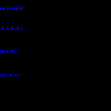
ıl tüketilir?
alığı nedir?
lama mı?
mmer masajı