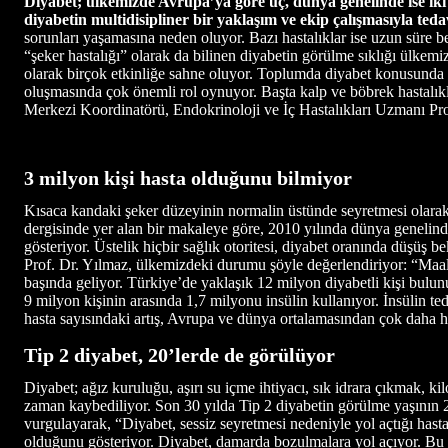
Diyabet; ülkemizde Avrupa’ya göre üç, dünya genelinde ise iki 
diyabetin multidisipliner bir yaklaşım ve ekip çalışmasıyla ted
sorunları yaşamasına neden oluyor. Bazı hastalıklar ise uzun süre bel
“şeker hastalığı” olarak da bilinen diyabetin görülme sıklığı ülkem
olarak birçok etkinliğe sahne oluyor. Toplumda diyabet konusunda fa
oluşmasında çok önemli rol oynuyor. Başta kalp ve böbrek hastalık
Merkezi Koordinatörü, Endokrinoloji ve İç Hastalıkları Uzmanı Prof.
3 milyon kişi hasta olduğunu bilmiyor
Kısaca kandaki şeker düzeyinin normalin üstünde seyretmesi olarak t
dergisinde yer alan bir makaleye göre, 2010 yılında dünya genelinde
gösteriyor. Üstelik hiçbir sağlık otoritesi, diyabet oranında düşü
Prof. Dr. Yılmaz, ülkemizdeki durumu şöyle değerlendiriyor: “Maal
başında geliyor. Türkiye’de yaklaşık 12 milyon diyabetli kişi bulunu
9 milyon kişinin arasında 1,7 milyonu insülin kullanıyor. İnsülin ted
hasta sayısındaki artış, Avrupa ve dünya ortalamasından çok daha hız
Tip 2 diyabet, 20’lerde de görülüyor
Diyabet; ağız kuruluğu, aşırı su içme ihtiyacı, sık idrara çıkmak, kil
zaman kaybediliyor. Son 30 yılda Tip 2 diyabetin görülme yaşının 20’
vurgulayarak, “Diyabet, sessiz seyretmesi nedeniyle yol açtığı hast
olduğunu gösteriyor. Diyabet, damarda bozulmalara yol açıyor. Bu n