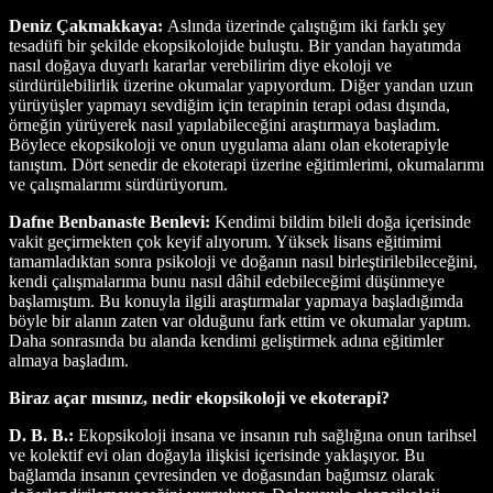
Deniz Çakmakkaya:
Aslında üzerinde çalıştığım iki farklı şey
tesadüfi bir şekilde ekopsikolojide buluştu. Bir yandan hayatımda
nasıl doğaya duyarlı kararlar verebilirim diye ekoloji ve
sürdürülebilirlik üzerine okumalar yapıyordum. Diğer yandan uzun
yürüyüşler yapmayı sevdiğim için terapinin terapi odası dışında,
örneğin yürüyerek nasıl yapılabileceğini araştırmaya başladım.
Böylece ekopsikoloji ve onun uygulama alanı olan ekoterapiyle
tanıştım. Dört senedir de ekoterapi üzerine eğitimlerimi, okumalarımı
ve çalışmalarımı sürdürüyorum.
Dafne Benbanaste Benlevi:
Kendimi bildim bileli doğa içerisinde
vakit geçirmekten çok keyif alıyorum. Yüksek lisans eğitimimi
tamamladıktan sonra psikoloji ve doğanın nasıl birleştirilebileceğini,
kendi çalışmalarıma bunu nasıl dâhil edebileceğimi düşünmeye
başlamıştım. Bu konuyla ilgili araştırmalar yapmaya başladığımda
böyle bir alanın zaten var olduğunu fark ettim ve okumalar yaptım.
Daha sonrasında bu alanda kendimi geliştirmek adına eğitimler
almaya başladım.
Biraz açar mısınız, nedir ekopsikoloji ve ekoterapi?
D. B. B.:
Ekopsikoloji insana ve insanın ruh sağlığına onun tarihsel
ve kolektif evi olan doğayla ilişkisi içerisinde yaklaşıyor. Bu
bağlamda insanın çevresinden ve doğasından bağımsız olarak