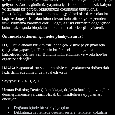
geliyoruz. Ancak günümüz yaşantısı içerisinde bundan uzak kalıyor
ve doğanın bir parçası olduğumuzu çoğunlukla unutuyoruz.
Ekopsikoloji aslında bana hepimizde içgüdüsel olarak var olan bu
bağı ve doğaya dair olan bilinci tekrar hatırlattı, doğa ile yeniden
ilişki kurmama yardımcı oldu. Doğayla ilişki kurmanın doğa içinde
bulunmak dışında birçok farklı biçiminin olabileceğini gösterdi.
Önümüzdeki dönem için neler planlıyorsunuz?
D.Ç.:
Bu alandaki birikimimizi daha çok kişiyle paylaşmak için
çalışmalar yapacağız. Herkesin bu farkındalıkla hayatına
katabileceği çok şey var. Bununla ilgili eğitimler ve workshop’lar
organize edeceğiz.
D.B.B.:
Kapanmaların sona ermesiyle çalışmalarımıza doğayı daha
fazla dâhil edebilmeyi de hayal ediyoruz.
Sayıyoruz 5, 4, 3, 2, 1
Uzman Psikolog Deniz Çakmakkaya, doğayla kurduğunuz bağları
derinleştirmenize yardımcı olacak bir mindfulness uygulaması
öneriyor:
Doğanın içinde bir yürüyüşe çıkın.
Dikkatinizi çevrenizde değişen seslere, renklere, kokulara