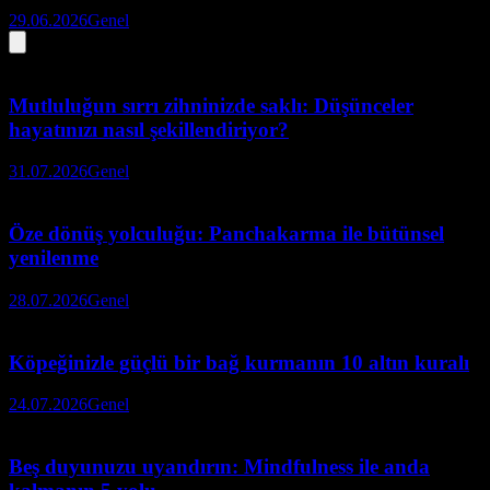
29.06.2026
Genel
Mutluluğun sırrı zihninizde saklı: Düşünceler
hayatınızı nasıl şekillendiriyor?
31.07.2026
Genel
Öze dönüş yolculuğu: Panchakarma ile bütünsel
yenilenme
28.07.2026
Genel
Köpeğinizle güçlü bir bağ kurmanın 10 altın kuralı
24.07.2026
Genel
Beş duyunuzu uyandırın: Mindfulness ile anda