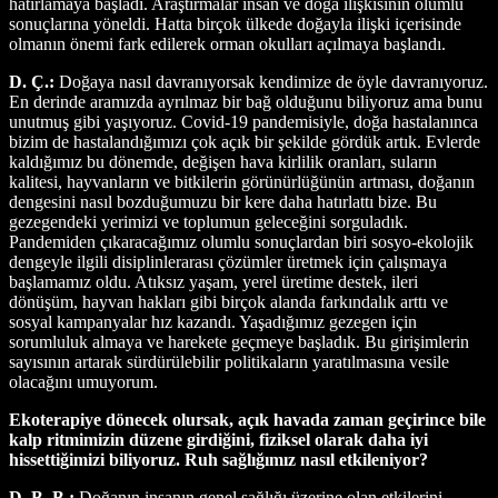
hatırlamaya başladı. Araştırmalar insan ve doğa ilişkisinin olumlu
sonuçlarına yöneldi. Hatta birçok ülkede doğayla ilişki içerisinde
olmanın önemi fark edilerek orman okulları açılmaya başlandı.
D. Ç.:
Doğaya nasıl davranıyorsak kendimize de öyle davranıyoruz.
En derinde aramızda ayrılmaz bir bağ olduğunu biliyoruz ama bunu
unutmuş gibi yaşıyoruz. Covid-19 pandemisiyle, doğa hastalanınca
bizim de hastalandığımızı çok açık bir şekilde gördük artık. Evlerde
kaldığımız bu dönemde, değişen hava kirlilik oranları, suların
kalitesi, hayvanların ve bitkilerin görünürlüğünün artması, doğanın
dengesini nasıl bozduğumuzu bir kere daha hatırlattı bize. Bu
gezegendeki yerimizi ve toplumun geleceğini sorguladık.
Pandemiden çıkaracağımız olumlu sonuçlardan biri sosyo-ekolojik
dengeyle ilgili disiplinlerarası çözümler üretmek için çalışmaya
başlamamız oldu. Atıksız yaşam, yerel üretime destek, ileri
dönüşüm, hayvan hakları gibi birçok alanda farkındalık arttı ve
sosyal kampanyalar hız kazandı. Yaşadığımız gezegen için
sorumluluk almaya ve harekete geçmeye başladık. Bu girişimlerin
sayısının artarak sürdürülebilir politikaların yaratılmasına vesile
olacağını umuyorum.
Ekoterapiye dönecek olursak, açık havada zaman geçirince bile
kalp ritmimizin düzene girdiğini, fiziksel olarak daha iyi
hissettiğimizi biliyoruz. Ruh sağlığımız nasıl etkileniyor?
D. B. B.:
Doğanın insanın genel sağlığı üzerine olan etkilerini