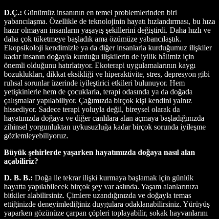
D.Ç.:
Günümüz insanının en temel problemlerinden biri
yabancılaşma. Özellikle de teknolojinin hayatı hızlandırması, bu hıza
hazır olmayan insanların yaşayış şekillerini değiştirdi. Daha hızlı ve
daha çok tüketmeye başladık ama özümüze yabancılaştık.
Ekopsikoloji kendimizle ya da diğer insanlarla kurduğumuz ilişkiler
kadar insanın doğayla kurduğu ilişkilerin de iyilik hâlimiz için
önemli olduğunu hatırlatıyor. Ekoterapi uygulamalarının kaygı
bozuklukları, dikkat eksikliği ve hiperaktivite, stres, depresyon gibi
ruhsal sorunlar üzerinde iyileştirici etkileri bulunuyor. Hem
yetişkinlerle hem de çocuklarla, terapi odasında ya da doğada
çalışmalar yapılabiliyor. Çağımızda birçok kişi kendini yalnız
hissediyor. Sadece terapi yoluyla değil, bireysel olarak da
hayatınızda doğaya ve diğer canlılara alan açmaya başladığınızda
zihinsel yorgunluktan uykusuzluğa kadar birçok sorunda iyileşme
gözlemleyebiliyoruz.
Büyük şehirlerde yaşarken hayatımızda doğaya nasıl alan
açabiliriz?
D. B. B.:
Doğa ile tekrar ilişki kurmaya başlamak için günlük
hayatta yapılabilecek birçok şey var aslında. Yaşam alanlarınıza
bitkiler alabilirsiniz. Çimlere uzandığınızda ve doğayla temas
ettiğinizde deneyimlediğiniz duygulara odaklanabilirsiniz. Yürüyüş
yaparken gözünüze çarpan çöpleri toplayabilir, sokak hayvanlarını