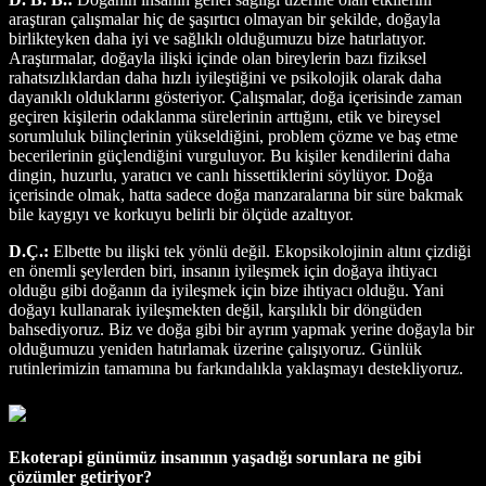
araştıran çalışmalar hiç de şaşırtıcı olmayan bir şekilde, doğayla
birlikteyken daha iyi ve sağlıklı olduğumuzu bize hatırlatıyor.
Araştırmalar, doğayla ilişki içinde olan bireylerin bazı fiziksel
rahatsızlıklardan daha hızlı iyileştiğini ve psikolojik olarak daha
dayanıklı olduklarını gösteriyor. Çalışmalar, doğa içerisinde zaman
geçiren kişilerin odaklanma sürelerinin arttığını, etik ve bireysel
sorumluluk bilinçlerinin yükseldiğini, problem çözme ve baş etme
becerilerinin güçlendiğini vurguluyor. Bu kişiler kendilerini daha
dingin, huzurlu, yaratıcı ve canlı hissettiklerini söylüyor. Doğa
içerisinde olmak, hatta sadece doğa manzaralarına bir süre bakmak
bile kaygıyı ve korkuyu belirli bir ölçüde azaltıyor.
D.Ç.:
Elbette bu ilişki tek yönlü değil. Ekopsikolojinin altını çizdiği
en önemli şeylerden biri, insanın iyileşmek için doğaya ihtiyacı
olduğu gibi doğanın da iyileşmek için bize ihtiyacı olduğu. Yani
doğayı kullanarak iyileşmekten değil, karşılıklı bir döngüden
bahsediyoruz. Biz ve doğa gibi bir ayrım yapmak yerine doğayla bir
olduğumuzu yeniden hatırlamak üzerine çalışıyoruz. Günlük
rutinlerimizin tamamına bu farkındalıkla yaklaşmayı destekliyoruz.
Ekoterapi günümüz insanının yaşadığı sorunlara ne gibi
çözümler getiriyor?