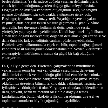
besleyebilirsiniz. Ya da sadece doğada yaşanan değişimleri fark
etmek için bulunduğunuz yerden doğayı gözlemleyebilirsiniz.
Doğaya ve dolayısıyla kendinize duyduğunuz sevgi ve saygıyı
eyleme dökebilmek için çok uzaklara gitmenize gerek yok.
Başlangıç için adım atmanız yeterli. Yaşadığınız yere en yakın
yeşillik alanda her gün belirli bir süre geçirmeyi alışkanlık hâline
getirebilir, beş duyunuzu kullanarak doğa içerisinde sessiz
yürüyüşler yapmayı deneyebilirsiniz. Kendi hayatınızla ilgili ilham
almak için doğayı inceleyebilir, doğadan ders almak için etrafınızı ve
daha önce hiç fark etmediğiniz canlıları gözlemleyebilirsiniz.
Evinizde veya balkonunuzda çiçek ekebilir, toprakla uğraştığınızda
kendinizi nasıl hissettiğinize odaklanabilirsiniz. Söylediklerinizden
ekoterapiyle mindfulness arasında da güçlü bir bağ olduğunu
çıkarıyorum.
D. Ç.:
Öyle gerçekten. Ekoterapi çalışmalarında mindfulness
yaklaşımının geniş bir yeri var. Çünkü yaşadığımız deneyime
dikkatimizi vermek ve onu olduğu gibi kabul etmekle bedenimizde
ve çevremizde olan bitene bakışımız değişmeye başlıyor. Parçası
olduğumuz gezegene bilinçli farkındalıkla yaklaşmak hepimiz için
iyileştirici ve dönüştürücü olur. Yargılayıcı olmadan, beklentilerden
uzak, şefkatli, nazik ve meraklı bir zihinle doğayla temas
kurduğumuzda, bugün ekolojiyle ilişkili yaşadığımız bireysel ve
toplumsal sorunların büyük çoğunluğunu aşabiliriz.