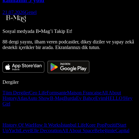
kalmanın 5 yolu
21.07.2026
Genel
Sosyal medyada
B•Mag’i Takip Et!
88 dergi yayını, ilham veren podcastler, dikey diziler ve yapay zekâ
destekli içerikler bir arada. Ekranlarınızı dik tutun.
Dergiler
Tüm Dergiler
Ceo Life
Formsante
Maison Française
All About
History
Atlas
Auto Show
B-Mag
Burda
Ev Bahçe
Evim
HELLO!
Hey
Girl
History Of War
How It Works
İstanbul Life
Kore Pop
Pozitif
Start
Up
Yacht
Level
Elle Decoration
All About Space
Bebeğimle
Capital