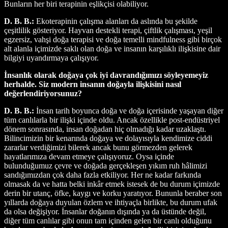
Bunların her biri terapinin eşlikçisi olabiliyor.
D. B. B.:
Ekoterapinin çalışma alanları da aslında bu şekilde
çeşitlilik gösteriyor. Hayvan destekli terapi, çiftlik çalışması, yeşil
egzersiz, vahşi doğa terapisi ve doğa temelli mindfulness gibi birçok
alt alanla içimizde saklı olan doğa ve insanın karşılıklı ilişkisine dair
bilgiyi uyandırmaya çalışıyor.
İnsanlık olarak doğaya çok iyi davrandığımızı söyleyemeyiz
herhalde. Siz modern insanın doğayla ilişkisini nasıl
değerlendiriyorsunuz?
D. B. B.:
İnsan tarih boyunca doğa ve doğa içerisinde yaşayan diğer
tüm canlılarla bir ilişki içinde oldu. Ancak özellikle post-endüstriyel
dönem sonrasında, insan doğadan hiç olmadığı kadar uzaklaştı.
Bilincimizin bir kenarında doğaya ve dolayısıyla kendimize ciddi
zararlar verdiğimizi bilerek ancak bunu görmezden gelerek
hayatlarımıza devam etmeye çalışıyoruz. Oysa içinde
bulunduğumuz çevre ve doğada gerçekleşen yıkım ruh hâlimizi
sandığımızdan çok daha fazla etkiliyor. Her ne kadar farkında
olmasak da ve hatta belki inkâr etmek istesek de bu durum içimizde
derin bir utanç, öfke, kaygı ve korku yaratıyor. Bununla beraber son
yıllarda doğaya duyulan özlem ve ihtiyaçla birlikte, bu durum ufak
da olsa değişiyor. İnsanlar doğanın dışında ya da üstünde değil,
diğer tüm canlılar gibi onun tam içinden gelen bir canlı olduğunu