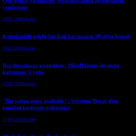
Öze dönüş yolculuğu: Panchakarma ile bütünsel
yenilenme
28.07.2026
Genel
Köpeğinizle güçlü bir bağ kurmanın 10 altın kuralı
24.07.2026
Genel
Beş duyunuzu uyandırın: Mindfulness ile anda
kalmanın 5 yolu
21.07.2026
Genel
"Bu yolun sonu aydınlık": Şebnem Toker'den
kendini keşfetme yolculuğu
17.07.2026
Genel