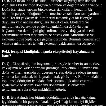
D. B. B.:
İnsan, doğa ile sürekli bir nefes alışverişi içerisindedir.
Ayrılamaz bir biçimde doğayla bir arada ve doğanın içinde var olur.
Doğa içerisinde yapılan birçok egzersiz kişilerin kendinin bir
bütünün parçası olduğunu fark etmesine ve rahatlamasına yardımcı
olur. Her iki yaklaşım da birbirlerini tamamlayıcı bir işleyişle
duyulara ve o andaki duygulara dikkat çeker. Ekoterapi ve
mindfulness bu şekilde el ele kullanıldığında doğayla olan
bağlantımızın derinliğini güçlendirmemize ve doğaya olan etik
sorumluluklarımızı fark etmemize destek olur. Mindfulness ve
ekoterapi bu sebeple iç içe geçmiş durumda. Bununla beraber, son
yıllarda mindfulness temelli ekoterapi yaklaşımları da oluşuyor.
Peki, terapist kimliğiniz dışında ekopsikoloji hayatınıza ne
kattı?
D. Ç.:
Ekopsikolojinin hayatıma girmesiyle beraber insan merkezli
yaklaşımın ne kadar normalleştirildiğini fark ettim. Dilimizde bile
doğa ve insan arasında bir uçurum yaratıp doğayı sadece insanın
yararına kullanılacak bir kaynak olarak görüyoruz. Bu farkındalıkla
toplumsal dönüşüm için daha fazla sorumluluk alma cesareti
göstermeye başladım. Pandemi döneminde ise ekoterapi
uygulamaları ruhsal dayanıklılığımı arttırdı.
D. B. B.:
Aslında her birimiz doğduğumuz anda hayatta kalma
içgüdümüzün bir parçası olarak doğayla bağ kurma, iyi ilişkiler
içerisinde olma ve diğer canlılarla bir arada olma eğilimiyle dünyaya