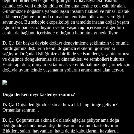
değerlendirilemeyeceğini vurguluyor. Dolayısıyla ekopsikoloji
aslında çok yeni olduğu iddia edilen ama tersine çok eski bir alan.
Günümüzde doğasına yabancılaşan insanın fiziksel ve ruhsal olarak
etkileneceğini ve farkında olmadan kendisine bile zarar verdiğini
savunuyor. Bu sebeple ekopsikoloji en temelde insana doğal yaşam
ağının bir parçası olduğunu ve bu yaşam ağı içerisinde diğer tüm
canlılarla bağlantı içerisinde olduğunu hatırlatmayı hedefliyor.
D. Ç.:
Bir başka deyişle doğayı deneyimleme şeklimizin ve onunla
kurduğumuz ilişkilerin kendi doğamıza etkilerini görmemizi
sağlıyor. Doğada kişiliğimize dair ifade ve işaretleri, yaşantılarımıza
ve düşünce döngülerimize dair dinamikleri ve sembolleri buluruz.
Ekoterapi de iç dünyamızı tanımak ve iyilik hâlimizi geliştirmek için
doğayla uyum içinde yaşamanın yollarını aramamıza alan açıyor.
Doğa derken neyi kastediyorsunuz?
D. Ç.:
Doğa dediğimde sizin aklınıza ilk hangi imge geliyor?
Ormanlar sanırım...
D. Ç.:
Çoğumuzun aklına ilk olarak ağaçlar geliyor ama doğa
dediğimde aslında insan dışı dünyanın tamamını kastediyorum.
Bitkileri, suları, hayvanları, hatta deniz kabuklarını, kayaları…