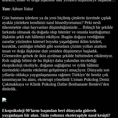
Yazı:
Adnan Yakut
Gün batımını izlerken ya da yeni biçilmiş çimlerin üzerinde çıplak
ayakla yürürken kendinizi nasıl hissediyorsunuz? Peki nesli
tükenmekte olan hayvanları düşündüğünüzde… Bilinçli bir şekilde
farkında olmasak da doğada olup bitenler ve onunla kurduğumuz
ilişkinin şekli ruh hâlimizi etkiliyor. Bugün doğaya verdiğimiz
zararlar yüzünden küresel boyutta yaşadığımız iklim krizleri,
kuraklık, canlılığın tehdidi gibi sorunlara çözüm yolları ararken
insan ve doğa ilişkisine dair yeniden düşünmeye başladık.
Görmezden gelsek de ikisi ayrılmaz şekilde birbirinden etkileniyor.
Ruh sağlığı bilimi de bu ilişkiyi daha yakından incelediği
ekopsikoloji ekolüyle, doğanın sağlığımız ve iyilik hâlimiz
üzerindeki olumlu etkilerini geliştirmeyi amaçlıyor. Dünyada son
yıllarda oldukça yaygınlaşmasına rağmen Türkiye’de henüz çok
tanınmayan bu alanı, ekoterapi yönelimli Uzman Psikolog Deniz
Çakmakkaya ve Klinik Psikolog Dafne Benbanaste Benlevi’den
dinledik.
Ekopsikoloji 90’ların başından beri dünyada giderek
yaygınlaşan bir alan. Sizin yolunuz ekoterapiyle nasıl kesişti?