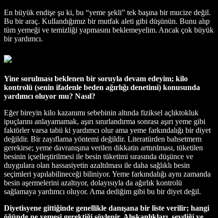
En büyük endişe şu ki, bu “yeme şekli” tek başına bir mucize değil.
Bu bir araç. Kullandığımız bir mutfak aleti gibi düşünün. Bunu alıp
tüm yemeği ve temizliği yapmasını beklemeyelim. Ancak çok büyük
bir yardımcı.
Yine sorulması beklenen bir soruyla devam edeyim; kilo
kontrolü (senin ifadenle beden ağırlığı denetimi) konusunda
yardımcı oluyor mu? Nasıl?
Eğer bireyin kilo kazanımı sebebinin altında fiziksel açlıktokluk
ipuçlarını anlayamamak, aşırı sınırlandırma sonrası aşırı yeme gibi
faktörler varsa tabii ki yardımcı olur ama yeme farkındalığı bir diyet
değildir. Bir zayıflama yöntemi değildir. Literatürden bahsetmem
gerekirse; yeme davranışına verilen dikkatin arttırılması, tüketilen
besinin içselleştirilmesi ile besin tüketimi sırasında düşünce ve
duygulara olan hassasiyetin azaltılması ile daha sağlıklı besin
seçimleri yapılabilineceği biliniyor. Yeme farkındalığı aynı zamanda
besin aşermelerini azaltıyor, dolayısıyla da ağırlık kontrolü
sağlamaya yardımcı oluyor. Ama dediğim gibi bu bir diyet değil.
Diyetisyene gittiğinde genellikle danışana bir liste verilir; hangi
öğünde ne yemesi gerektiği söylenir. Alışkanlıkları, sevdiği ve