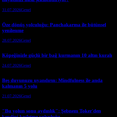
31.07.2026
Genel
Öze dönüş yolculuğu: Panchakarma ile bütünsel
yenilenme
28.07.2026
Genel
Köpeğinizle güçlü bir bağ kurmanın 10 altın kuralı
24.07.2026
Genel
Beş duyunuzu uyandırın: Mindfulness ile anda
kalmanın 5 yolu
21.07.2026
Genel
"Bu yolun sonu aydınlık": Şebnem Toker'den
kendini keşfetme yolculuğu