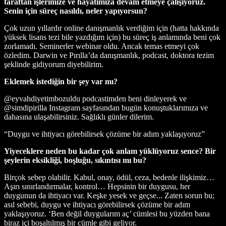
taraftan işlerimize ve hayatımıza devam etmeye çalışıyoruz.
Senin için süreç nasıldı, neler yapıyorsun?
Çok uzun yıllardır online danışmanlık verdiğim için (hatta hakkında
yüksek lisans tezi bile yazdığım için) bu süreç iş anlamında beni çok
zorlamadı. Seminerler webinar oldu. Ancak temas etmeyi çok
özledim. Darwin ve Pırılla’da danışmanlık, podcast, doktora tezim
şeklinde gidiyorum diyebilirim.
Eklemek istediğin bir şey var mı?
@eyvahdiyetimbozuldu podcastimden beni dinleyerek ve
@simdipirilla Instagram sayfasından bugün konuştuklarımıza ve
dahasına ulaşabilirsiniz. Sağlıklı günler dilerim.
“Duygu ve ihtiyacı görebilirsek çözüme bir adım yaklaşıyoruz”
Yiyeceklere neden bu kadar çok anlam yüklüyoruz sence? Bir
şeylerin eksikliği, boşluğu, sıkıntısı mı bu?
Birçok sebep olabilir. Kabul, onay, ödül, ceza, bedenle ilişkimiz…
Aşırı sınırlandırmalar, kontrol… Hepsinin bir duygusu, her
duygunun da ihtiyacı var. Keşke yesek ve geçse... Zaten sorun bu;
asıl sebebi, duygu ve ihtiyacı görebilirsek çözüme bir adım
yaklaşıyoruz. ‘Ben değil duygularım aç’ cümlesi bu yüzden bana
biraz içi boşaltılmış bir cümle gibi geliyor.