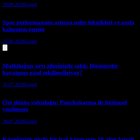
29.06.2026
Genel
Spor performansını artıran nefes teknikleri ve anda
kalmanın önemi
25.06.2026
Genel
Mutluluğun sırrı zihninizde saklı: Düşünceler
hayatınızı nasıl şekillendiriyor?
31.07.2026
Genel
Öze dönüş yolculuğu: Panchakarma ile bütünsel
yenilenme
28.07.2026
Genel
Köpeğinizle güçlü bir bağ kurmanın 10 altın kuralı