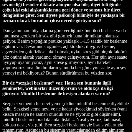
sevmediği besinler dikkate alınıyor olsa bile, diyet bittiğinde
çoğu kişi eski alışkanlıklarına geri döner ve sonsuz bir diyet
döngüsüne girer. Sen diyete psikoloji bilimiyle de yaklaşan bir
uzman olarak buradan çıkışı nerede görüyorsun?
Danışanımızın ihtiyaçlarına göre verdiğimiz önerileri bir liste ya da
tutulması gereken bir söz gibi görmek bana bir miktar anlamsız
geliyor. Benim yaptığım pratikte yaklaşık 1-1,5 saatlik bir beslenme
eğitimi var. Devamında öğünler, açlıktokluk, duygusal yeme,
egzersizden çok fiziksel aktif olmak, uyku, stres gibi birçok faktörü
göz önüne alarak yardımcı olmaya çalışıyorum. Her gün aynı saatte
uyuyup uyanmıyoruz, aynı strese girmiyoruz, aynı hareketi
yapmıyoruz ama tüm bunların yanında her gün aynı saatte aynı şeyi
yemeyi mi bekliyoruz? Bunun sürdürülmesi bu yüzden zor.
Bir de “sezgisel beslenme” var. Hatta sen bununla ilgili
seminerler, webinarlar düzenliyorsun ve oldukça da ilgi
görüyor. Mindful beslenme ile kesişen alanları var mı?
Sezgisel yemenin bir nevi yeme şekline mindful beslenme diyebiliriz
belki. Sezgisel yeme neyi ve ne kadar yiyeceğimizi söylerken (yani
kısaca masaya ne zaman oturduk ve ne yiyoruz gibi düşünelim),
mindful beslenme oradaki anla ilişkili... Nasıl yiyoruz, tadı nasıl,
kokusu nasıl, vb. gibi. Ben sezgisel beslenmeyle lisans yıllarımda
tanışmıştım. Ardından bu sistemin yaratıcılarından eğitim almıştım.