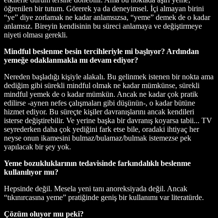
öğrenilen bir tutum. Görerek ya da deneyimsel. İçi almayan birini
“ye” diye zorlamak ne kadar anlamsızsa, “yeme” demek de o kadar
anlamsız. Bireyin kendisinin bu süreci anlamaya ve değiştirmeye
niyeti olması gerekli.
Mindful beslenme besin tercihleriyle mi başlıyor? Ardından
yemeğe odaklanmakla mı devam ediyor?
Nereden başladığı kişiyle alakalı. Bu gelinmek istenen bir nokta ama
dediğim gibi sürekli mindful olmak ne kadar mümkünse, sürekli
mindful yemek de o kadar mümkün. Ancak ne kadar çok pratik
edilirse -aynen nefes çalışmaları gibi düşünün-, o kadar bütüne
hizmet ediyor. Bu süreçte kişiler davranışlarını ancak kendileri
isterse değiştirebilir. Ve yerine başka bir davranış koyarsa tabii... TV
seyrederken daha çok yediğini fark etse bile, oradaki ihtiyaç her
neyse onun ikamesini bulmaz/bulamaz/bulmak istemezse pek
yapılacak bir şey yok.
Yeme bozukluklarının tedavisinde farkındalıklı beslenme
kullanılıyor mu?
Hepsinde değil. Mesela yeni tanı anoreksiyada değil. Ancak
“tıkınırcasına yeme” pratiğinde geniş bir kullanımı var literatürde.
Çözüm oluyor mu peki?