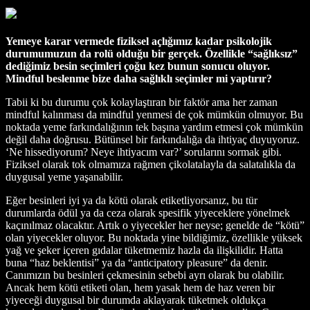
Yemeye karar vermede fiziksel açlığımız kadar psikolojik
durumumuzun da rolü olduğu bir gerçek. Özellikle “sağlıksız”
dediğimiz besin seçimleri çoğu kez bunun sonucu oluyor.
Mindful beslenme bize daha sağlıklı seçimler mi yaptırır?
Tabii ki bu durumu çok kolaylaştıran bir faktör ama her zaman
mindful kalınması da mindful yenmesi de çok mümkün olmuyor. Bu
noktada yeme farkındalığının tek başına yardım etmesi çok mümkün
değil daha doğrusu. Bütünsel bir farkındalığa da ihtiyaç duyuyoruz.
‘Ne hissediyorum? Neye ihtiyacım var?’ sorularını sormak gibi.
Fiziksel olarak tok olmamıza rağmen çikolatalayla da salatalıkla da
duygusal yeme yaşanabilir.
Eğer besinleri iyi ya da kötü olarak etiketliyorsanız, bu tür
durumlarda ödül ya da ceza olarak spesifik yiyeceklere yönelmek
kaçınılmaz olacaktır. Artık o yiyecekler her neyse; genelde de “kötü”
olan yiyecekler oluyor. Bu noktada yine bildiğimiz, özellikle yüksek
yağ ve şeker içeren gıdalar tüketmemiz hazla da ilişkilidir. Hatta
buna “haz beklentisi” ya da “anticipatory pleasure” da denir.
Canımızın bu besinleri çekmesinin sebebi ayrı olarak bu olabilir.
Ancak hem kötü etiketi olan, hem yasak hem de haz veren bir
yiyeceği duygusal bir durumda aklayarak tüketmek oldukça