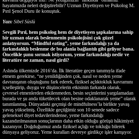
hayatımızda neleri değiştirebilir? Uzman Diyetisyen ve Psikolog M.
Pırıl Şenol Duru ile konuştuk.
Yazı:
Sibel Süslü
Sevgili Pırıl, hem psikolog hem de diyetisyen şapkalarına sahip
bir uzman olarak beslenmenin psikolojisini çok güzel
anlatıyorsun. “Mindful eating”, yeme farkındalığı ya da
farkındalıklı beslenme de bu alanla bağlantılı gibi geliyor bana.
Öncelikle şunu sormak istiyorum, yeme farkındalığı nedir ve
literatüre ne zaman, nasıl girdi?
Aslında ülkemizde 2016’da. İlk literatüre geçen tanımıyla ifade
etmem gerekirse, “ne yenildiğinden çok, nasıl ve neden yeme
davranışının oluştuğunu fark ederek, fiziksel açlıktokluk kavramını
içselleştirip, duygu ve düşüncelerin etkisinin farkında olarak,
çevresel etmenlerden etkilenmeden, besin seçimlerini yargılamadan
burada ve şu anda tüketilecek olan besine odaklanarak yeme” olarak
tanımlanmış. Dünyadaki geçmişi de mindfulness’la birlikte yavaş
yavaş yükselmiş. Özellikle geçtiğimiz son 10 senede sadece
geleneksel diyet tedavilerindense, yeme farkındalığı
kazandırılmasının sonuçlarının daha etkin olduğu görüşü hâkimiyet
kazanıyor. Doğduğumuz anda fiziksel açlığı ve tokluğu bilerek
dünyaya geliyoruz. Yeme kuralları devreye girdikçe işler karışıyor.