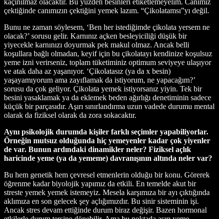
kaçınılmaz olacaktır. Bu yüzden besinleri etiketlemeyelim. Canımız
çektiğinde canımızın çektiğini yemek lazım. “Çikolatamsı”yı değil.
Bunu ne zaman söylesem, ‘Ben her istediğimde çikolata yersem ne
olacak?’ sorusu gelir. Karnınız açken besleyiciliği düşük bir
yiyecekle karnınızı doyurmak pek makul olmaz. Ancak belli
koşullara bağlı olmadan, keyif için bu çikolatayı kendinize koşulsuz
yeme izni verirseniz, toplam tüketiminiz optimum seviyeye ulaşıyor
ve atak daha az yaşanıyor. ‘Çikolatasız (ya da x besin)
yaşayamıyorum ama zayıflamak da istiyorum, ne yapacağım?’
sorusu da çok geliyor. Çikolata yemek istiyorsanız yiyin. Tek bir
besini yasaklamak ya da eklemek beden ağırlığı denetiminin sadece
küçük bir parçasıdır. Aşırı sınırlandırma uzun vadede durumu mental
olarak da fiziksel olarak da zora sokacaktır.
Aynı psikolojik durumda kişiler farklı seçimler yapabiliyorlar.
Örneğin mutsuz olduğunda hiç yemeyenler kadar çok yiyenler
de var. Bunun ardındaki dinamikler neler? Fiziksel açlık
haricinde yeme (ya da yememe) davranışının altında neler var?
Bu hem genetik hem çevresel etmenlerin olduğu bir konu. Görerek
öğrenme kadar biyolojik yapımız da etkili. En temelde akut bir
streste yemek yemek istemeyiz. Mesela karşımıza bir ayı çıktığında
aklımıza en son gelecek şey açlığımızdır. Bu sinir sisteminin işi.
Ancak stres devam ettiğinde durum biraz değişir. Bazen hormonal
etkilerle durum tersine dönebilir. Ama bu noktada aşırı yeme,