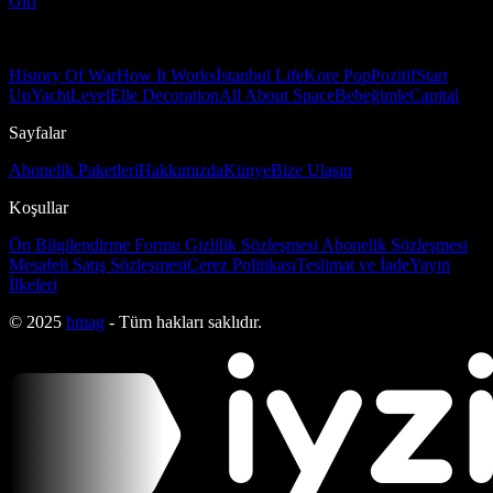
Girl
History Of War
How It Works
İstanbul Life
Kore Pop
Pozitif
Start
Up
Yacht
Level
Elle Decoration
All About Space
Bebeğimle
Capital
Sayfalar
Abonelik Paketleri
Hakkımızda
Künye
Bize Ulaşın
Koşullar
Ön Bilgilendirme Formu
Gizlilik Sözleşmesi
Abonelik Sözleşmesi
Mesafeli Satış Sözleşmesi
Çerez Politikası
Teslimat ve İade
Yayın
İlkeleri
© 2025
bmag
- Tüm hakları saklıdır.