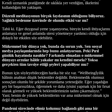
Kendi uzmanlık pratiğimde de sıklıkla yer verdiğim, ilkelerini
kullandığım bir yaklaşım.
Düzenli meditasyonun birçok faydasının olduğunu biliyoruz.
Sağlıklı beslenme üzerinde de olumlu etkisi var mı?
Tabii ki. Eğer duygusal yeme yaşanıyorsa, bireyin kendi ihtiyaçlarını
anlamaya ve genel anlamda stresi yönetmeye yardımcı olduğu için
dolaylı bir etkiden söz edebiliriz.
Mükemmel bir dünya yok, bunda da sorun yok. Sen sosyal
medya paylaşımlarında hep bunu anlatıyorsun. Peki Pırıl
günlük hayatında nasıldır? Farkında olmadan o mükemmel
dünyayı arzular hâlde yakalar mı kendini mesela? Yoksa
gerçekten tüm tavsiye ettiği şeyleri yapabiliyor mu?
Bunun için söyleyebileceğim harika bir söz var. “Wellbeingİyilik
hâlinin anahtarı düşük beklentiler değildir. Beklenmedik olumsuz
sonuçları olumlu bir şekilde yorumlama yeteneğidir. Eğer yaşadığın
şey bir başarısızlıksa, öğrenmek ve daha iyisini yapmak için bir fırsat
olarak görmeli ve yüksek beklentilerimizin tadını çıkarmalıyız.”
Yani; benim de yüksek beklentilerim var ama mükemmel olmak için
değil diyebilirim.
Pandemi sürecinde elimiz kolumuz bağlandı gibi ama bir