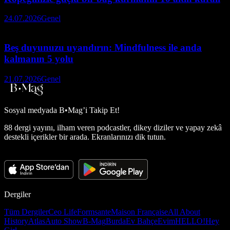
24.07.2026
Genel
Beş duyunuzu uyandırın: Mindfulness ile anda
kalmanın 5 yolu
21.07.2026
Genel
Sosyal medyada
B•Mag’i Takip Et!
88 dergi yayını, ilham veren podcastler, dikey diziler ve yapay zekâ
destekli içerikler bir arada. Ekranlarınızı dik tutun.
Dergiler
Tüm Dergiler
Ceo Life
Formsante
Maison Française
All About
History
Atlas
Auto Show
B-Mag
Burda
Ev Bahçe
Evim
HELLO!
Hey