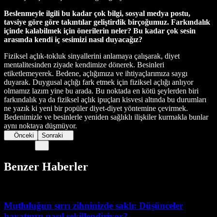
Beslenmeyle ilgili bu kadar çok bilgi, sosyal medya postu,
tavsiye göre göre takıntılar geliştirdik birçoğumuz. Farkındalık
içinde kalabilmek için önerilerin neler? Bu kadar çok sesin
arasında kendi iç sesimizi nasıl duyacağız?
Fiziksel açlık-tokluk sinyallerini anlamaya çalışarak, diyet
mentalitesinden ziyade kendimize dönerek. Besinleri
etiketlemeyerek. Bedene, açlığımıza ve ihtiyaçlarımıza saygı
duyarak. Duygusal açlığı fark etmek için fiziksel açlığı anlıyor
olmamız lazım yine bu arada. Bu noktada en kötü şeylerden biri
farkındalık ya da fiziksel açlık ipuçları kisvesi altında bu durumları
ne yazık ki yeni bir popüler diyet-diyet yöntemine çevirmek.
Bedenimizle ve besinlerle yeniden sağlıklı ilişkiler kurmakla bunlar
aynı noktaya düşmüyor.
Önceki
Sonraki
Benzer Haberler
Mutluluğun sırrı zihninizde saklı: Düşünceler
hayatınızı nasıl şekillendiriyor?