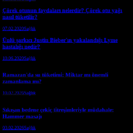
Çörek otunun faydaları nelerdir? Çörek otu yağı
nasıl tüketilir?
07.02.2020
Sağlık
Ünlü şarkıcı Justin Bieber'ın yakalandığı Lyme
hastalığı nedir?
10.06.2020
Sağlık
Ramazan'da su tüketimi: Miktar mı önemli
zamanlama mı?
10.02.2026
Sağlık
Sıkışan bedene çekiç titreşimleriyle müdahale:
Hammer masajı
03.02.2026
Sağlık