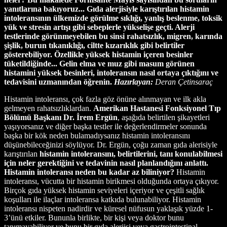
yanıtlarına bakıyoruz...
Gıda alerjisiyle karıştırılan histamin
intoleransının ülkemizde görülme sıklığı, yanlış beslenme, toksik
yük ve stresin artışı gibi sebeplerle yükselişe geçti. Alerji
testlerinde görünmeyebilen bu sinsi rahatsızlık, migren, karında
şişlik, burun tıkanıklığı, ciltte kızarıklık gibi belirtiler
gösterebiliyor. Özellikle yüksek histamin içeren besinler
tüketildiğinde... Gelin elma ve muz gibi masum görünen
histamini yüksek besinleri, intoleransın nasıl ortaya çıktığını ve
tedavisini uzmanından öğrenin.
Hazırlayan:
Deran Çetinsaraç
Histamin intoleransı, çok fazla göz önüne alınmayan ve ilk akla
gelmeyen rahatsızlıklardan.
Amerikan Hastanesi Fonksiyonel Tıp
Bölümü Başkanı Dr. İrem Ergün
, aşağıda belirtilen şikayetleri
yaşıyorsanız ve diğer başka testler ile değerlendirmeler sonunda
başka bir kök neden bulamadıysanız histamin intoleransını
düşünebileceğinizi söylüyor. Dr. Ergün, çoğu zaman gıda alerisiyle
karıştırılan
histamin intoleransını, belirtilerini, tanı konulabilmesi
için neler gerektiğini ve tedavinin nasıl planlandığını anlattı.
Histamin intoleransı neden bu kadar az biliniyor?
Histamin
intoleransı, vücutta bir histamin birikmesi olduğunda ortaya çıkıyor.
Birçok gıda yüksek histamin seviyeleri içeriyor ve çeşitli sağlık
koşulları ile ilaçlar intoleransa katkıda bulunabiliyor. Histamin
intoleransı nispeten nadirdir ve küresel nüfusun yaklaşık yüzde 1-
3’ünü etkiler. Bununla birlikte, bir kişi veya doktor bunu
tanımayabiliyor ve bunu bir gıda alerjisi veya gastrointestinal