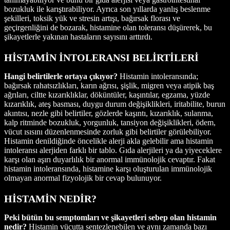
bozukluk ile karıştırabiliyor. Ayrıca son yıllarda yanlış beslenme
şekilleri, toksik yük ve stresin artışı, bağırsak florası ve
geçirgenliğini de bozarak, histamine olan toleransı düşürerek, bu
şikayetlerle yakınan hastaların sayısını arttırdı.
HİSTAMİN İNTOLERANSI BELİRTİLERİ
Hangi belirtilerle ortaya çıkıyor?
Histamin intoleransında;
bağırsak rahatsızlıkları, karın ağrısı, şişlik, migren veya atipik baş
ağrıları, ciltte kızarıklıklar, döküntüler, kaşıntılar, egzama, yüzde
kızarıklık, ateş basması, duygu durum değişiklikleri, iritabilite, burun
akıntısı, nezle gibi belirtiler, gözlerde kaşıntı, kızarıklık, sulanma,
kalp ritminde bozukluk, yorgunluk, tansiyon değişiklikleri, ödem,
vücut ısısını düzenlenmesinde zorluk gibi belirtiler görülebiliyor.
Histamin denildiğinde öncelikle alerji akla gelebilir ama histamin
intoleransı alerjiden farklı bir tablo. Gıda alerjileri ya da yiyeceklere
karşı olan aşırı duyarlılık bir anormal immünolojik cevaptır. Fakat
histamin intoleransında, histamine karşı oluşturulan immünolojik
olmayan anormal fizyolojik bir cevap bulunuyor.
HİSTAMİN NEDİR?
Peki bütün bu semptomları ve şikayetleri sebep olan histamin
nedir?
Histamin vücutta sentezlenebilen ve aynı zamanda bazı