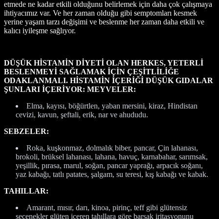
etmede ne kadar etkili olduğunu belirlemek için daha çok çalışmaya
ihtiyacımız var. Ve her zaman olduğu gibi semptomları kesmek
yerine yaşam tarzı değişimi ve beslenme her zaman daha etkili ve
kalıcı iyileşme sağlıyor.
DÜŞÜK HİSTAMİN DİYETİ OLAN HERKES, YETERLİ
BESLENMEYİ SAĞLAMAK İÇİN ÇEŞİTLİLİĞE
ODAKLANMALI. HİSTAMİN İÇERİĞİ DÜŞÜK GIDALAR
ŞUNLARI İÇERİYOR:
MEYVELER:
Elma, kayısı, böğürtlen, yaban mersini, kiraz, Hindistan
cevizi, kavun, şeftali, erik, nar ve ahududu.
SEBZELER:
Roka, kuşkonmaz, dolmalık biber, pancar, Çin lahanası,
brokoli, brüksel lahanası, lahana, havuç, karnabahar, sarımsak,
yeşillik, pırasa, marul, soğan, pancar yaprağı, arpacık soğanı,
yaz kabağı, tatlı patates, şalgam, su teresi, kış kabağı ve kabak.
TAHILLAR:
Amarant, mısır, darı, kinoa, pirinç, teff gibi glütensiz
seçenekler glüten içeren tahıllara göre barsak iritasyonunu