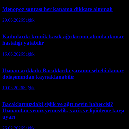
Menopoz sonrası her kanama dikkate alınmalı
29.06.2026
Sağlık
Kadınlarda kronik kasık ağrılarının altında damar
hastalığı yatabilir
16.06.2026
Sağlık
Uzman açıkladı: Bacaklarda yaranın sebebi damar
dolaşımından kaynaklanabilir
10.03.2026
Sağlık
Bacaklarınızdaki şişlik ve ağrı neyin habercisi?
Uzmandan venöz yetmezlik, varis ve lipödeme karşı
uyarı
26.02.2026
Sağlık