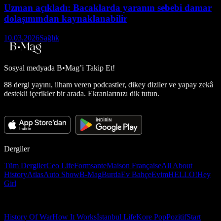
Uzman açıkladı: Bacaklarda yaranın sebebi damar
dolaşımından kaynaklanabilir
10.03.2026
Sağlık
Sosyal medyada
B•Mag’i Takip Et!
88 dergi yayını, ilham veren podcastler, dikey diziler ve yapay zekâ
destekli içerikler bir arada. Ekranlarınızı dik tutun.
Dergiler
Tüm Dergiler
Ceo Life
Formsante
Maison Française
All About
History
Atlas
Auto Show
B-Mag
Burda
Ev Bahçe
Evim
HELLO!
Hey
Girl
History Of War
How It Works
İstanbul Life
Kore Pop
Pozitif
Start