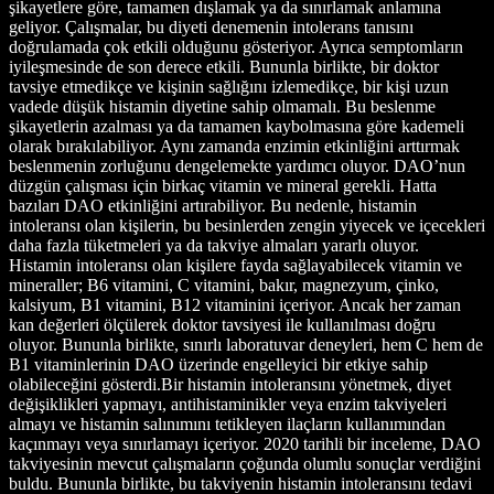
şikayetlere göre, tamamen dışlamak ya da sınırlamak anlamına
geliyor. Çalışmalar, bu diyeti denemenin intolerans tanısını
doğrulamada çok etkili olduğunu gösteriyor. Ayrıca semptomların
iyileşmesinde de son derece etkili. Bununla birlikte, bir doktor
tavsiye etmedikçe ve kişinin sağlığını izlemedikçe, bir kişi uzun
vadede düşük histamin diyetine sahip olmamalı. Bu beslenme
şikayetlerin azalması ya da tamamen kaybolmasına göre kademeli
olarak bırakılabiliyor. Aynı zamanda enzimin etkinliğini arttırmak
beslenmenin zorluğunu dengelemekte yardımcı oluyor. DAO’nun
düzgün çalışması için birkaç vitamin ve mineral gerekli. Hatta
bazıları DAO etkinliğini artırabiliyor. Bu nedenle, histamin
intoleransı olan kişilerin, bu besinlerden zengin yiyecek ve içecekleri
daha fazla tüketmeleri ya da takviye almaları yararlı oluyor.
Histamin intoleransı olan kişilere fayda sağlayabilecek vitamin ve
mineraller; B6 vitamini, C vitamini, bakır, magnezyum, çinko,
kalsiyum, B1 vitamini, B12 vitaminini içeriyor. Ancak her zaman
kan değerleri ölçülerek doktor tavsiyesi ile kullanılması doğru
oluyor. Bununla birlikte, sınırlı laboratuvar deneyleri, hem C hem de
B1 vitaminlerinin DAO üzerinde engelleyici bir etkiye sahip
olabileceğini gösterdi.Bir histamin intoleransını yönetmek, diyet
değişiklikleri yapmayı, antihistaminikler veya enzim takviyeleri
almayı ve histamin salınımını tetikleyen ilaçların kullanımından
kaçınmayı veya sınırlamayı içeriyor. 2020 tarihli bir inceleme, DAO
takviyesinin mevcut çalışmaların çoğunda olumlu sonuçlar verdiğini
buldu. Bununla birlikte, bu takviyenin histamin intoleransını tedavi