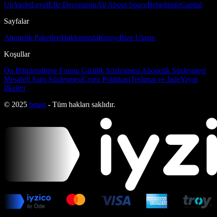
Up
Yacht
Level
Elle Decoration
All About Space
Bebeğimle
Capital
Sayfalar
Abonelik Paketleri
Hakkımızda
Künye
Bize Ulaşın
Koşullar
Ön Bilgilendirme Formu
Gizlilik Sözleşmesi
Abonelik Sözleşmesi
Mesafeli Satış Sözleşmesi
Çerez Politikası
Teslimat ve İade
Yayın
İlkeleri
© 2025
bmag
- Tüm hakları saklıdır.