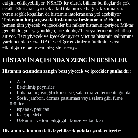
ettiğini etkileyebiliyor. NSAID’ler olarak bilinen bu ilaçlar da çok
çeşitli. Ek olarak, yüksek alkol tüketimi ve bağırsak zarına zarar
veren sağlık koşulları da histamin intoleransına yol açabiliyor.
Tedavinin bir parçası da histaminsiz beslenme mi?
Hemen
hemen tüm yiyecek ve içecekler bir miktar histamin içeriyor. Miktar
genellikle gıda yaşlandıkça, bozuldukç21a veya fermente edildikçe
artıyor. Bazı yiyecek ve içecekler ayrıca vücutta histamin salınımına
yardımcı olan veya DAO ve diğer enzimlerin üretimini veya
etkinliğini engelleyen bileşikler içeriyor.
HİSTAMİN AÇISINDAN ZENGİN BESİNLER
Histamin açısından zengin bazı yiyecek ve içecekler şunlardır:
Alkol
Eskitilmiş peynirler
Lahana turşusu gibi konserve, salamura ve fermente gıdalar
Sosis, jambon, domuz pastırması veya salam gibi füme
ürünler
Ispanak, patlıcan
Ketçap, sirke
Uskumru ve ton balığı gibi konserve balıklar
Histamin salınımını tetikleyebilecek gıdalar şunları içerir: