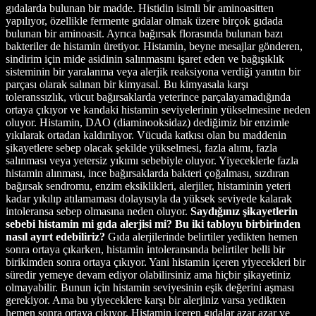
gıdalarda bulunan bir madde. Histidin isimli bir aminoasitten
yapılıyor, özellikle fermente gıdalar olmak üzere birçok gıdada
bulunan bir aminoasit. Ayrıca bağırsak florasında bulunan bazı
bakteriler de histamin üretiyor. Histamin, beyne mesajlar gönderen,
sindirim için mide asidinin salınmasını işaret eden ve bağışıklık
sisteminin bir yaralanma veya alerjik reaksiyona verdiği yanıtın bir
parçası olarak salınan bir kimyasal. Bu kimyasala karşı
toleranssızlık, vücut bağırsaklarda yeterince parçalayamadığında
ortaya çıkıyor ve kandaki histamin seviyelerinin yükselmesine neden
oluyor. Histamin, DAO (diaminooksidaz) dediğimiz bir enzimle
yıkılarak ortadan kaldırılıyor. Vücuda katkısı olan bu maddenin
şikayetlere sebep olacak şekilde yükselmesi, fazla alımı, fazla
salınması veya yetersiz yıkımı sebebiyle oluyor. Yiyeceklerle fazla
histamin alınması, ince bağırsaklarda bakteri çoğalması, sızdıran
bağırsak sendromu, enzim eksiklikleri, alerjiler, histaminin yeteri
kadar yıkılıp atılamaması dolayısıyla da yüksek seviyede kalarak
intoleransa sebep olmasına neden oluyor.
Saydığınız şikayetlerin
sebebi histamin mi gıda alerjisi mi? Bu iki tabloyu birbirinden
nasıl ayırt edebiliriz?
Gıda alerjilerinde belirtiler yedikten hemen
sonra ortaya çıkarken, histamin intoleransında belirtiler belli bir
birikimden sonra ortaya çıkıyor. Yani histamin içeren yiyecekleri bir
süredir yemeye devam ediyor olabilirsiniz ama hiçbir şikayetiniz
olmayabilir. Bunun için histamin seviyesinin eşik değerini aşması
gerekiyor. Ama bu yiyeceklere karşı bir alerjiniz varsa yedikten
hemen sonra ortaya çıkıyor. Histamin içeren gıdalar azar azar ve