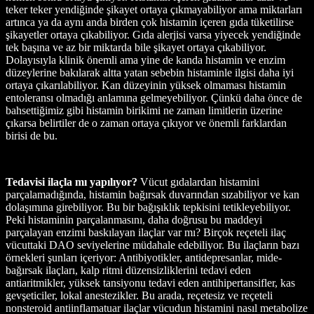
teker teker yendiğinde şikayet ortaya çıkmayabiliyor ama miktarları
artınca ya da aynı anda birden çok histamin içeren gıda tüketilirse
şikayetler ortaya çıkabiliyor. Gıda alerjisi varsa yiyecek yendiğinde
tek başına ve az bir miktarda bile şikayet ortaya çıkabiliyor.
Dolayısıyla klinik önemli ama yine de kanda histamin ve enzim
düzeylerine bakılarak altta yatan sebebin histaminle ilgisi daha iyi
ortaya çıkarılabiliyor. Kan düzeyinin yüksek olmaması histamin
entoleransı olmadığı anlamına gelmeyebiliyor. Çünkü daha önce de
bahsettiğimiz gibi histamin birikimi ne zaman limitlerin üzerine
çıkarsa belirtiler de o zaman ortaya çıkıyor ve önemli farklardan
birisi de bu.
Tedavisi ilaçla mı yapılıyor?
Vücut gıdalardan histamini
parçalamadığında, histamin bağırsak duvarından sızabiliyor ve kan
dolaşımına girebiliyor. Bu bir bağışıklık tepkisini tetikleyebiliyor.
Peki histaminin parçalanmasını, daha doğrusu bu maddeyi
parçalayan enzimi baskılayan ilaçlar var mı? Birçok reçeteli ilaç
vücuttaki DAO seviyelerine müdahale edebiliyor. Bu ilaçların bazı
örnekleri şunları içeriyor: Antibiyotikler, antidepresanlar, mide-
bağırsak ilaçları, kalp ritmi düzensizliklerini tedavi eden
antiaritmikler, yüksek tansiyonu tedavi eden antihipertansifler, kas
gevşeticiler, lokal anestezikler. Bu arada, reçetesiz ve reçeteli
nonsteroid antiinflamatuar ilaçlar vücudun histamini nasıl metabolize