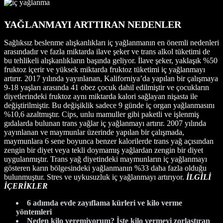
YAĞLANMAYI ARTTIRAN NEDENLER
Sağlıksız beslenme alışkanlıkları iç yağlanmanın en önemli nedenleri
arasındadır ve fazla miktarda ilave şeker ve trans alkol tüketimi de
bu tehlikeli alışkanlıkların başında geliyor. İlave şeker, yaklaşık %50
fruktoz içerir ve yüksek miktarda fruktoz tüketimi iç yağlanmayı
artırır. 2017 yılında yayınlanan, Kaliforniya’da yapılan bir çalışmaya
9-18 yaşları arasında 41 obez çocuk dahil edilmiştir ve çocukların
diyetlerindeki fruktoz aynı miktarda kalori sağlayan nişasta ile
değiştirilmiştir. Bu değişiklik sadece 9 günde iç organ yağlanmasını
%10,6 azaltmıştır. Cips, unlu mamuller gibi paketli ve işlenmiş
gıdalarda bulunan trans yağlar iç yağlanmayı artırır. 2007 yılında
yayınlanan ve maymunlar üzerinde yapılan bir çalışmada,
maymunlara 6 sene boyunca benzer kalorilerde trans yağ açısından
zengin bir diyet veya tekli doymamış yağlardan zengin bir diyet
uygulanmıştır. Trans yağ diyetindeki maymunların iç yağlanmayı
gösteren karın bölgesindeki yağlanmanın %33 daha fazla olduğu
bulunmuştur. Stres ve uykusuzluk iç yağlanmayı artırıyor.
İLGİLİ
İÇERİKLER
6 adımda evde zayıflama kürleri ve kilo verme
yöntemleri
Neden kilo veremiyorum? İşte kilo vermeyi zorlaştıran