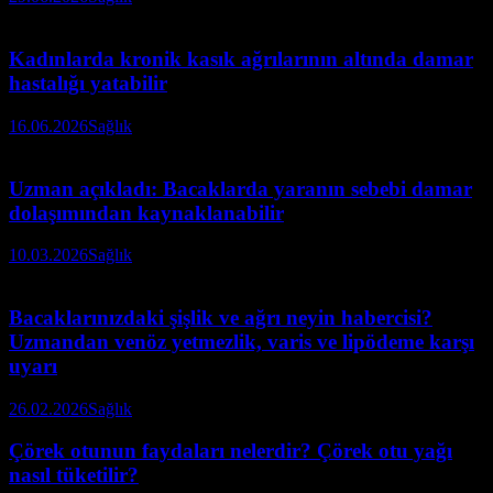
Kadınlarda kronik kasık ağrılarının altında damar
hastalığı yatabilir
16.06.2026
Sağlık
Uzman açıkladı: Bacaklarda yaranın sebebi damar
dolaşımından kaynaklanabilir
10.03.2026
Sağlık
Bacaklarınızdaki şişlik ve ağrı neyin habercisi?
Uzmandan venöz yetmezlik, varis ve lipödeme karşı
uyarı
26.02.2026
Sağlık
Çörek otunun faydaları nelerdir? Çörek otu yağı
nasıl tüketilir?