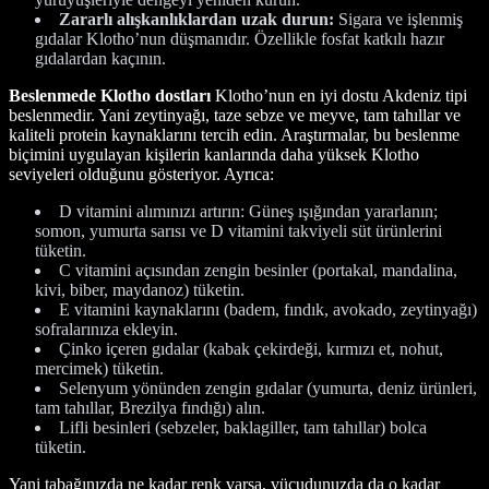
Zararlı alışkanlıklardan uzak durun:
Sigara ve işlenmiş
gıdalar Klotho’nun düşmanıdır. Özellikle fosfat katkılı hazır
gıdalardan kaçının.
Beslenmede Klotho dostları
Klotho’nun en iyi dostu Akdeniz tipi
beslenmedir. Yani zeytinyağı, taze sebze ve meyve, tam tahıllar ve
kaliteli protein kaynaklarını tercih edin. Araştırmalar, bu beslenme
biçimini uygulayan kişilerin kanlarında daha yüksek Klotho
seviyeleri olduğunu gösteriyor. Ayrıca:
D vitamini alımınızı artırın: Güneş ışığından yararlanın;
somon, yumurta sarısı ve D vitamini takviyeli süt ürünlerini
tüketin.
C vitamini açısından zengin besinler (portakal, mandalina,
kivi, biber, maydanoz) tüketin.
E vitamini kaynaklarını (badem, fındık, avokado, zeytinyağı)
sofralarınıza ekleyin.
Çinko içeren gıdalar (kabak çekirdeği, kırmızı et, nohut,
mercimek) tüketin.
Selenyum yönünden zengin gıdalar (yumurta, deniz ürünleri,
tam tahıllar, Brezilya fındığı) alın.
Lifli besinleri (sebzeler, baklagiller, tam tahıllar) bolca
tüketin.
Yani tabağınızda ne kadar renk varsa, vücudunuzda da o kadar