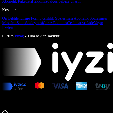
Abonelik Paketleri
Hakkımızda
Künye
Bize Ulaşın
Koşullar
Ön Bilgilendirme Formu
Gizlilik Sözleşmesi
Abonelik Sözleşmesi
Mesafeli Satış Sözleşmesi
Çerez Politikası
Teslimat ve İade
Yayın
İlkeleri
© 2025
bmag
- Tüm hakları saklıdır.