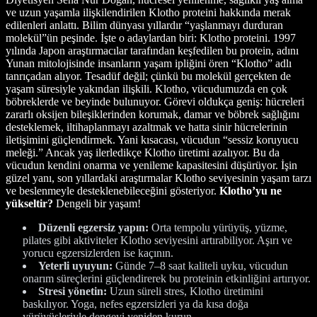
ve uzun yaşamla ilişkilendirilen Klotho proteini hakkında merak
edilenleri anlattı. Bilim dünyası yıllardır “yaşlanmayı durduran
molekül”ün peşinde. İşte o adaylardan biri: Klotho proteini. 1997
yılında Japon araştırmacılar tarafından keşfedilen bu protein, adını
Yunan mitolojisinde insanların yaşam ipliğini ören “Klotho” adlı
tanrıçadan alıyor. Tesadüf değil; çünkü bu molekül gerçekten de
yaşam süresiyle yakından ilişkili. Klotho, vücudumuzda en çok
böbreklerde ve beyinde bulunuyor. Görevi oldukça geniş: hücreleri
zararlı oksijen bileşiklerinden korumak, damar ve böbrek sağlığını
desteklemek, iltihaplanmayı azaltmak ve hatta sinir hücrelerinin
iletişimini güçlendirmek. Yani kısacası, vücudun “sessiz koruyucu
meleği.” Ancak yaş ilerledikçe Klotho üretimi azalıyor. Bu da
vücudun kendini onarma ve yenileme kapasitesini düşürüyor. İşin
güzel yanı, son yıllardaki araştırmalar Klotho seviyesinin yaşam tarzı
ve beslenmeyle desteklenebileceğini gösteriyor.
Klotho’yu ne
yükseltir?
Dengeli bir yaşam!
Düzenli egzersiz yapın:
Orta tempolu yürüyüş, yüzme,
pilates gibi aktiviteler Klotho seviyesini artırabiliyor. Aşırı ve
yorucu egzersizlerden ise kaçının.
Yeterli uyuyun:
Günde 7–8 saat kaliteli uyku, vücudun
onarım süreçlerini güçlendirerek bu proteinin etkinliğini artırıyor.
Stresi yönetin:
Uzun süreli stres, Klotho üretimini
baskılıyor. Yoga, nefes egzersizleri ya da kısa doğa
yürüyüşleriyle dengeyi yeniden kurun.