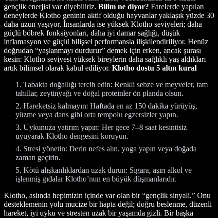
gençlik enerjisi var diyebiliriz.
Bilim ne diyor?
Farelerde yapılan
deneylerde Klotho geninin aktif olduğu hayvanlar yaklaşık yüzde 30
daha uzun yaşıyor. İnsanlarda ise yüksek Klotho seviyeleri; daha
güçlü böbrek fonksiyonları, daha iyi damar sağlığı, düşük
inflamasyon ve güçlü bilişsel performansla ilişkilendiriliyor. Henüz
doğrudan “yaşlanmayı durdurur” demek için erken, ancak şurası
kesin: Klotho seviyesi yüksek bireylerin daha sağlıklı yaş aldıkları
artık bilimsel olarak kabul ediliyor.
Klotho dostu 5 altın kural
Tabakta doğallığı tercih edin: Renkli sebze ve meyveler, tam
tahıllar, zeytinyağı ve doğal proteinler ön planda olsun.
Hareketsiz kalmayın: Haftada en az 150 dakika yürüyüş,
yüzme veya dans gibi orta tempolu egzersizler yapın.
Uykunuza yatırım yapın: Her gece 7–8 saat kesintisiz
uyuyarak Klotho dengesini koruyun.
Stresi yönetin: Derin nefes alın, yoga yapın veya doğada
zaman geçirin.
Kötü alışkanlıklardan uzak durun: Sigara, aşırı alkol ve
işlenmiş gıdalar Klotho’nun en büyük düşmanlarıdır.
Klotho, aslında hepimizin içinde var olan bir “gençlik sinyali.” Onu
desteklemenin yolu mucize bir hapta değil; doğru beslenme, düzenli
hareket, iyi uyku ve stresten uzak bir yaşamda gizli. Bir başka