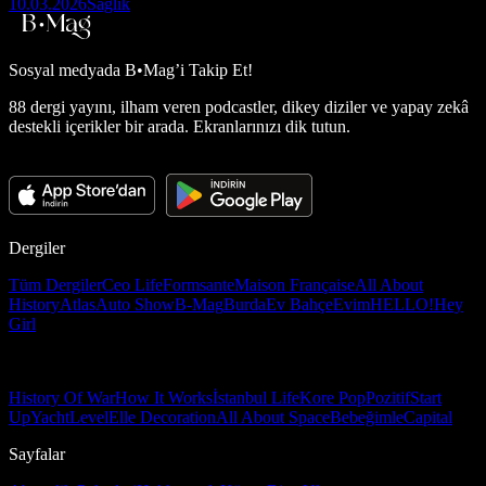
10.03.2026
Sağlık
Sosyal medyada
B•Mag’i Takip Et!
88 dergi yayını, ilham veren podcastler, dikey diziler ve yapay zekâ
destekli içerikler bir arada. Ekranlarınızı dik tutun.
Dergiler
Tüm Dergiler
Ceo Life
Formsante
Maison Française
All About
History
Atlas
Auto Show
B-Mag
Burda
Ev Bahçe
Evim
HELLO!
Hey
Girl
History Of War
How It Works
İstanbul Life
Kore Pop
Pozitif
Start
Up
Yacht
Level
Elle Decoration
All About Space
Bebeğimle
Capital
Sayfalar