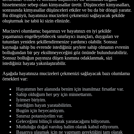
hissetmenize sebep olan kimyasallar üretir. Düşünceler kimyasalları,
sonrasında kimyasallar düşünceleri etkiler ve bu da bir döngü yaratır.
Bu döngüyü, hayatınıza mucizeleri çekmenizi sağlayacak şekilde
oluşturmak ise tabii ki sizin elinizde.
Mucizevi olumlama; başarınızı ve hayatınızı en iyi şekilde
yaşamanızı engelleyebilecek sınırlayıcı inançları, duyguları ve
tutumları yeniden şekillendirmenize yardımcı olabilir. Sonsuz
kaynağa sahip bu evrende istediğiniz şeylere sahip olmanın evrenin
bolluğundan bir şey eksiltmeyeceğini göz önünde bulundurabiliriz.
Sonsuz bolluğun payınıza düşen kısmına odaklanmak, sizi
istediğiniz hayata yakınlaştırabilir.
Aşağıda hayatınıza mucizeleri çekmenizi sağlayacak bazı olumlama
örnekleri var:
Hayatımın her alanında benim için inanılmaz fırsatlar var.
Sahip olduğum her şey için minnettarım.
İyimser biriyim.
İstediğim hayatı yaratabilirim.
Bugün için heyecanlıyım.
Sınırsız potansiyelim var.
Geleceğimi bilinçli olarak yaratacağımı biliyorum.
Mutluluğu doğal varoluş halim olarak kabul ediyorum.
Başarıya ulaşmak için ne yapmam gerektiğini tam olarak