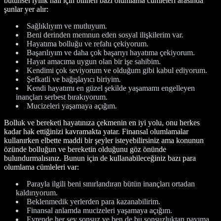
bütünsel iyilik hali için bilinen bazı olumlama cümleleri arasında
şunlar yer alır:
Sağlıklıyım ve mutluyum.
Beni derinden memnun eden sosyal ilişkilerim var.
Hayatıma bolluğu ve refahı çekiyorum.
Başarılıyım ve daha çok başarıyı hayatıma çekiyorum.
Hayat amacıma uygun olan bir işe sahibim.
Kendimi çok seviyorum ve olduğum gibi kabul ediyorum.
Şefkatli ve bağışlayıcı biriyim.
Kendi hayatımı en güzel şekilde yaşamamı engelleyen
inançları serbest bırakıyorum.
Mucizeleri yaşamaya açığım.
Bolluk ve bereketi hayatınıza çekmenin en iyi yolu, onu herkes
kadar hak ettiğinizi kavramakta yatar. Finansal olumlamalar
kullanırken elbette maddi bir şeyler isteyebilirsiniz ama konunun
özünde bolluğun ve bereketin olduğunu göz önünde
bulundurmalısınız. Bunun için de kullanabileceğiniz bazı para
olumlama cümleleri var:
Parayla ilgili beni sınırlandıran bütün inançları ortadan
kaldırıyorum.
Beklenmedik yerlerden para kazanabilirim.
Finansal anlamda mucizeleri yaşamaya açığım.
Evrende her şey sonsuz ve ben de bu sonsuzluktan payıma