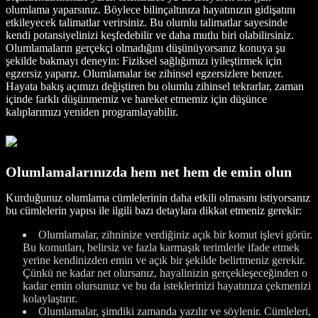
olumlama yaparsınız. Böylece bilinçaltınıza hayatınızın gidişatını
etkileyecek talimatlar verirsiniz. Bu olumlu talimatlar sayesinde
kendi potansiyelinizi keşfedebilir ve daha mutlu biri olabilirsiniz.
Olumlamaların gerçekçi olmadığını düşünüyorsanız konuya şu
şekilde bakmayı deneyin: Fiziksel sağlığımızı iyileştirmek için
egzersiz yaparız. Olumlamalar ise zihinsel egzersizlere benzer.
Hayata bakış açımızı değiştiren bu olumlu zihinsel tekrarlar, zaman
içinde farklı düşünmemiz ve hareket etmemiz için düşünce
kalıplarımızı yeniden programlayabilir.
Olumlamalarınızda hem net hem de emin olun
Kurduğunuz olumlama cümlelerinin daha etkili olmasını istiyorsanız
bu cümlelerin yapısı ile ilgili bazı detaylara dikkat etmeniz gerekir:
Olumlamalar, zihninize verdiğiniz açık bir komut işlevi görür.
Bu komutları, belirsiz ve fazla karmaşık terimlerle ifade etmek
yerine kendinizden emin ve açık bir şekilde belirtmeniz gerekir.
Çünkü ne kadar net olursanız, hayalinizin gerçekleşeceğinden o
kadar emin olursunuz ve bu da isteklerinizi hayatınıza çekmenizi
kolaylaştırır.
Olumlamalar, şimdiki zamanda yazılır ve söylenir. Cümleleri,