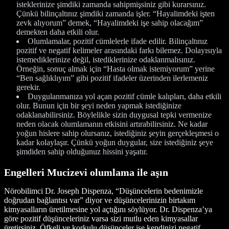
isteklerinize şimdiki zamanda sahipmişsiniz gibi kurarsınız.
Çünkü bilinçaltınız şimdiki zamanda işler. “Hayalimdeki işten
zevk alıyorum” demek, “Hayalimdeki işe sahip olacağım”
demekten daha etkili olur.
Olumlamalar, pozitif cümlelerle ifade edilir. Bilinçaltınız
pozitif ve negatif kelimeler arasındaki farkı bilemez. Dolayısıyla
istemediklerinize değil, istediklerinize odaklanmalısınız.
Örneğin, sonuç almak için “Hasta olmak istemiyorum” yerine
“Ben sağlıklıyım” gibi pozitif ifadeler üzerinden ilerlemeniz
gerekir.
Duygulanmanıza yol açan pozitif cümle kalıpları, daha etkili
olur. Bunun için bir şeyi neden yapmak istediğinize
odaklanabilirsiniz. Böylelikle sizin duygusal tepki vermenize
neden olacak olumlamanın etkisini artırabilirsiniz. Ne kadar
yoğun hislere sahip olursanız, istediğiniz şeyin gerçekleşmesi o
kadar kolaylaşır. Çünkü yoğun duygular, size istediğiniz şeye
şimdiden sahip olduğunuz hissini yaşatır.
Engelleri Mucizevi olumlama ile aşın
Nörobilimci Dr. Joseph Dispenza, “Düşüncelerin bedenimizle
doğrudan bağlantısı var” diyor ve düşüncelerinizin birtakım
kimyasalların üretilmesine yol açtığını söylüyor. Dr. Dispenza’ya
göre pozitif düşünceleriniz varsa sizi mutlu eden kimyasallar
üretirsiniz. Öfkeli ve korkulu düşünceler ise kendinizi negatif