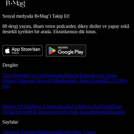
Sosyal medyada
B•Mag’i Takip Et!
88 dergi yayını, ilham veren podcastler, dikey diziler ve yapay zekâ
destekli içerikler bir arada. Ekranlarınızı dik tutun.
Dergiler
Tüm Dergiler
Ceo Life
Formsante
Maison Française
All About
History
Atlas
Auto Show
B-Mag
Burda
Ev Bahçe
Evim
HELLO!
Hey
Girl
History Of War
How It Works
İstanbul Life
Kore Pop
Pozitif
Start
Up
Yacht
Level
Elle Decoration
All About Space
Bebeğimle
Capital
Sayfalar
Abonelik Paketleri
Hakkımızda
Künye
Bize Ulaşın