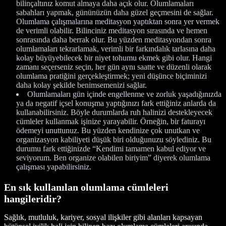
bilinçaltınız komut almaya daha açık olur. Olumlamaları
sabahları yapmak, gününüzün daha güzel geçmesini de sağlar.
Olumlama çalışmalarına meditasyon yaptıktan sonra yer vermek
de verimli olabilir. Bilinciniz meditasyon sırasında ve hemen
sonrasında daha berrak olur. Bu yüzden meditasyondan sonra
olumlamaları tekrarlamak, verimli bir farkındalık tarlasına daha
kolay büyüyebilecek bir niyet tohumu ekmek gibi olur. Hangi
zamanı seçerseniz seçin, her gün aynı saatte ve düzenli olarak
olumlama pratiğini gerçekleştirmek; yeni düşünce biçiminizi
daha kolay şekilde benimsemenizi sağlar.
Olumlamaları gün içinde engellenme ve zorluk yaşadığınızda
ya da negatif içsel konuşma yaptığınızı fark ettiğiniz anlarda da
kullanabilirsiniz. Böyle durumlarda ruh halinizi destekleyecek
cümleler kullanmak işinize yarayabilir. Örneğin, bir faturayı
ödemeyi unuttunuz. Bu yüzden kendinize çok unutkan ve
organizasyon kabiliyeti düşük biri olduğunuzu söylediniz. Bu
durumu fark ettiğinizde “Kendimi tamamen kabul ediyor ve
seviyorum. Ben organize olabilen biriyim” diyerek olumlama
çalışması yapabilirsiniz.
En sık kullanılan olumlama cümleleri
hangileridir?
Sağlık, mutluluk, kariyer, sosyal ilişkiler gibi alanları kapsayan