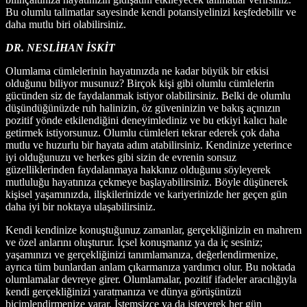
Bu olumlu talimatlar sayesinde kendi potansiyelinizi keşfedebilir ve
daha mutlu biri olabilirsiniz.
DR. NESLİHAN İSKİT
Olumlama cümlelerinin hayatınızda ne kadar büyük bir etkisi
olduğunu biliyor musunuz? Birçok kişi gibi olumlu cümlelerin
gücünden siz de faydalanmak istiyor olabilirsiniz. Belki de olumlu
düşündüğünüzde ruh halinizin, öz güveninizin ve bakış açınızın
pozitif yönde etkilendiğini deneyimlediniz ve bu etkiyi kalıcı hale
getirmek istiyorsunuz. Olumlu cümleleri tekrar ederek çok daha
mutlu ve huzurlu bir hayata adım atabilirsiniz. Kendinize yeterince
iyi olduğunuzu ve herkes gibi sizin de evrenin sonsuz
güzelliklerinden faydalanmaya hakkınız olduğunu söyleyerek
mutluluğu hayatınıza çekmeye başlayabilirsiniz. Böyle düşünerek
kişisel yaşamınızda, ilişkilerinizde ve kariyerinizde her geçen gün
daha iyi bir noktaya ulaşabilirsiniz.
Kendi kendinize konuştuğunuz zamanlar, gerçekliğinizin en mahrem
ve özel anlarını oluşturur. İçsel konuşmanız ya da iç sesiniz;
yaşamınızı ve gerçekliğinizi tanımlamanıza, değerlendirmenize,
ayrıca tüm bunlardan anlam çıkarmanıza yardımcı olur. Bu noktada
olumlamalar devreye girer. Olumlamalar, pozitif ifadeler aracılığıyla
kendi gerçekliğinizi yaratmanıza ve dünya görüşünüzü
biçimlendirmenize yarar. İstemsizce ya da isteyerek her gün