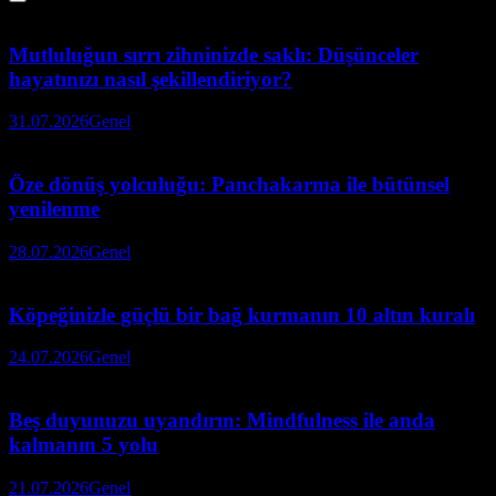
Mutluluğun sırrı zihninizde saklı: Düşünceler
hayatınızı nasıl şekillendiriyor?
31.07.2026
Genel
Öze dönüş yolculuğu: Panchakarma ile bütünsel
yenilenme
28.07.2026
Genel
Köpeğinizle güçlü bir bağ kurmanın 10 altın kuralı
24.07.2026
Genel
Beş duyunuzu uyandırın: Mindfulness ile anda
kalmanın 5 yolu
21.07.2026
Genel