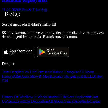
Kuantum bilgisayarlar
11.04.2026
Bilim & Teknoloji
Sosyal medyada
B•Mag’i Takip Et!
88 dergi yayını, ilham veren podcastler, dikey diziler ve yapay zekâ
destekli içerikler bir arada. Ekranlarınızı dik tutun.
Dergiler
Tüm Dergiler
Ceo Life
Formsante
Maison Française
All About
History
Atlas
Auto Show
B-Mag
Burda
Ev Bahçe
Evim
HELLO!
Hey
Girl
History Of War
How It Works
İstanbul Life
Kore Pop
Pozitif
Start
Up
Yacht
Level
Elle Decoration
All About Space
Bebeğimle
Capital