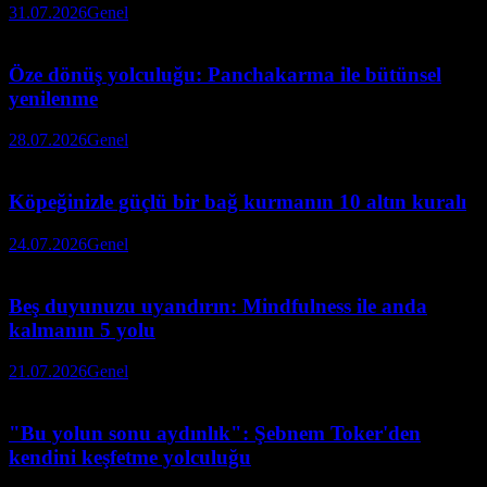
31.07.2026
Genel
Öze dönüş yolculuğu: Panchakarma ile bütünsel
yenilenme
28.07.2026
Genel
Köpeğinizle güçlü bir bağ kurmanın 10 altın kuralı
24.07.2026
Genel
Beş duyunuzu uyandırın: Mindfulness ile anda
kalmanın 5 yolu
21.07.2026
Genel
"Bu yolun sonu aydınlık": Şebnem Toker'den
kendini keşfetme yolculuğu