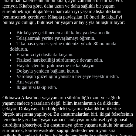
tarafından kaleme alınan bu kitap, aynı zamanda bir tür kılavuz
içeriyor. Kitaba göre, daha uzun ve daha sağlıklı bir yaşam
sürebilmek için ikigai’den ilham alan iyi yaşam alışkanlıklarını
benimsemek gerekiyor. Kitapta paylaşılan 10 öneri ile ikigai’yi
bulma yolculuğu, bütünsel bir yaşam anlayışıyla buluşturuluyor:
Bir köşeye çekilmeden aktif kalmaya devam edin.
Telaşlanmak yerine yavaşlamayı öğrenin.
Tıka basa yemek yerine midenizi yüzde 80 oranında
doldurun.
Etrafınızı iyi dostlarla kuşatın.
Fiziksel hareketliliği sürdürmeye devam edin.
Hayatı içten bir gülümseme ile karşılayın.
Doğayla yeniden bağlantı kurun.
Varoluşun güzelliğini yansıtan her şeye teşekkür edin.
Anı yaşayın.
Ikigai’nizi takip edin.
Okinawa Adası’nda yaşayanların sürdürdüğü uzun ve sağlıklı
yaşam; sadece yazarların değil, bilim insanlarının da dikkatini
çekiyor. Dolayısıyla bu bölgedeki yaşam alışkanlıkları üzerine
birçok araştırma yapılıyor. Bu araştırmalardan biri, ikigai felsefesinin
temelinde yer alan “yaşam amacı” anlayışının zihinsel iyiliği nasıl
artırdığını gösteriyor. Bu araştırmaya göre; yaşamı tutkulu bir amaçla
sürdürmek, kardiyovasküler sağlığı desteklemenin yanı sıra
psikolojik açıdan iyi olma halini de beraberinde getirebiliyor. Ayrıca