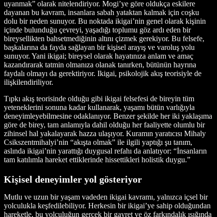
uyanmak” olarak nitelendiriyor. Mogi’ye göre oldukça eskilere
dayanan bu kavram, insanlara sabah yataktan kalmak için coşku
dolu bir neden sunuyor. Bu noktada ikigai’nin genel olarak kişinin
içinde bulunduğu çevreyi, yaşadığı toplumu göz ardı eden bir
bireysellikten bahsetmediğinin altını çizmek gerekiyor. Bu felsefe,
başkalarına da fayda sağlayan bir kişisel arayış ve varoluş yolu
sunuyor. Yani ikigai; bireysel olarak hayatınıza anlam ve amaç
kazandırarak tatmin olmanıza olanak tanırken, bütünün hayrına
faydalı olmayı da gerektiriyor. Ikigai, psikolojik akış teorisiyle de
ilişkilendiriliyor.
Tıpkı akış teorisinde olduğu gibi ikigai felsefesi de bireyin tüm
yeteneklerini sonuna kadar kullanarak, yaşamı bütün varlığıyla
deneyimleyebilmesine odaklanıyor. Benzer şekilde her iki yaklaşıma
göre de birey, tam anlamıyla dahil olduğu her faaliyette olumlu bir
zihinsel hal yakalayarak hazza ulaşıyor. Kuramın yaratıcısı Mihaly
Csikszentmihalyi’nin “akışta olmak” ile ilgili yaptığı şu tanım,
aslında ikigai’nin yarattığı duygusal refahı da anlatıyor: “İnsanların
tam katılımla hareket ettiklerinde hissettikleri holistik duygu.”
Kişisel deneyimler yol gösteriyor
Mutlu ve uzun bir yaşam vadeden ikigai kavramı, yalnızca içsel bir
yolculukla keşfedilebiliyor. Herkesin bir ikigai’ye sahip olduğundan
hareketle, bu yolculuğun gerçek bir gayret ve öz farkındalık ışığında