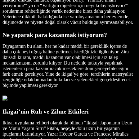
veriyorum?” ya da “Varlığım diğerleri için neyi kolaylaştırıyor?”
sorularının rehberliğinde varlık nedenine biraz daha yaklaşıyor.
Yeterince dikkatli bakıldığında ise varoluş amacının her eylemde,
düşüncede ve niyette doğal olarak vücut bulduğu ayrımsanabiliyor.
Ne yaparak para kazanmak istiyorum?
Diyagramın bu alanı, her ne kadar maddi bir gereklilik içerse de
daha çok neyi uğraş haline getirmek istediğinizle ilgileniyor. Zira
iktisadi kuram, maddi kazancın var olabilmesi için arz-talep
mekanizmasını zorunlu kılıyor. Bu nedenle tutkuyla yapılmak
istenenlerin para kazandıracak mesleklere dönüşemeyebileceğini
fark etmek gerekiyor. Yine de ikigai’ye göre, tercihlerin materyalist
zenginliğe odaklanmadan tutkuları ve yetenekleri gerçekleştirecek
biçimde yapılması gerekiyor.
Ikigai’nin Ruh ve Zihne Etkileri
Ikigai uygulama rehberi olarak da bilinen “Ikigai: Japonların Uzun
ve Mutlu Yaşam Sırrı” kitabı, neşeyle dolu uzun bir yaşamın
ipuçlarını barındırıyor. Yazar Héctor Garcia ve Francesc Miralles