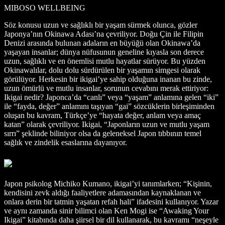
MIBOSO WELLBEING
Söz konusu uzun ve sağlıklı bir yaşam sürmek olunca, gözler
Japonya’nın Okinawa Adası’na çevriliyor. Doğu Çin ile Filipin
Denizi arasında bulunan adaların en büyüğü olan Okinawa’da
yaşayan insanlar; dünya nüfusunun geneline kıyasla son derece
uzun, sağlıklı ve en önemlisi mutlu hayatlar sürüyor. Bu yüzden
Okinawalılar, dolu dolu sürdürülen bir yaşamın simgesi olarak
görülüyor. Herkesin bir ikigai’ye sahip olduğuna inanan bu zinde,
uzun ömürlü ve mutlu insanlar, sorunun cevabını merak ettiriyor:
Ikigai nedir? Japonca’da “canlı” veya “yaşam” anlamına gelen “iki”
ile “fayda, değer” anlamını taşıyan “gai” sözcüklerin birleşiminden
oluşan bu kavram, Türkçe’ye “hayata değer, anlam veya amaç
katan” olarak çevriliyor. Ikigai, “Japonların uzun ve mutlu yaşam
sırrı” şeklinde biliniyor olsa da geleneksel Japon tıbbının temel
sağlık ve zindelik esaslarına dayanıyor.
Japon psikolog Michiko Kumano, ikigai’yi tanımlarken; “Kişinin,
kendisini zevk aldığı faaliyetlere adamasından kaynaklanan ve
onlara derin bir tatmin yaşatan refah hali” ifadesini kullanıyor. Yazar
ve aynı zamanda sinir bilimci olan Ken Mogi ise “Awaking Your
Ikigai” kitabında daha şiirsel bir dil kullanarak, bu kavramı “neşeyle