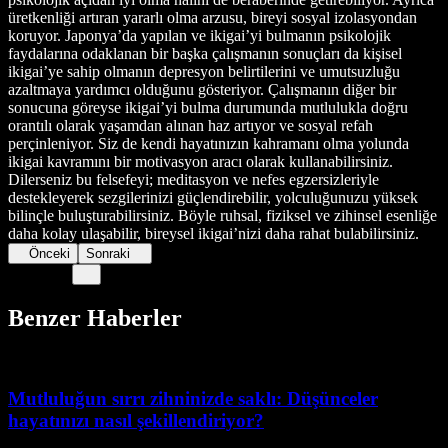
üretkenliği artıran yararlı olma arzusu, bireyi sosyal izolasyondan
koruyor. Japonya’da yapılan ve ikigai’yi bulmanın psikolojik
faydalarına odaklanan bir başka çalışmanın sonuçları da kişisel
ikigai’ye sahip olmanın depresyon belirtilerini ve umutsuzluğu
azaltmaya yardımcı olduğunu gösteriyor. Çalışmanın diğer bir
sonucuna göreyse ikigai’yi bulma durumunda mutlulukla doğru
orantılı olarak yaşamdan alınan haz artıyor ve sosyal refah
perçinleniyor. Siz de kendi hayatınızın kahramanı olma yolunda
ikigai kavramını bir motivasyon aracı olarak kullanabilirsiniz.
Dilerseniz bu felsefeyi; meditasyon ve nefes egzersizleriyle
destekleyerek sezgilerinizi güçlendirebilir, yolculuğunuzu yüksek
bilinçle buluşturabilirsiniz. Böyle ruhsal, fiziksel ve zihinsel esenliğe
daha kolay ulaşabilir, bireysel ikigai’nizi daha rahat bulabilirsiniz.
Önceki
Sonraki
Benzer Haberler
Mutluluğun sırrı zihninizde saklı: Düşünceler
hayatınızı nasıl şekillendiriyor?