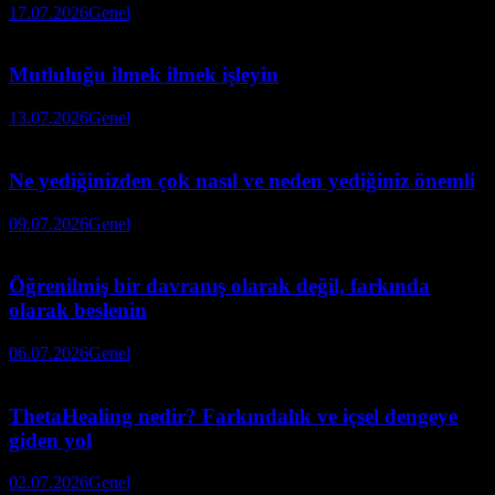
17.07.2026
Genel
Mutluluğu ilmek ilmek işleyin
13.07.2026
Genel
Ne yediğinizden çok nasıl ve neden yediğiniz önemli
09.07.2026
Genel
Öğrenilmiş bir davranış olarak değil, farkında
olarak beslenin
06.07.2026
Genel
ThetaHealing nedir? Farkındalık ve içsel dengeye
giden yol
02.07.2026
Genel