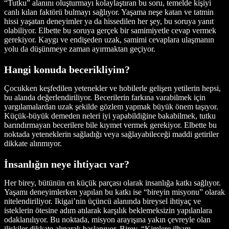
“Tutku” alanını oluşturmayı kolaylaştıran bu soru, temelde kişiyi
canlı kılan faktörü bulmayı sağlıyor. Yaşama neşe katan ve tatmin
hissi yaşatan deneyimler ya da hissedilen her şey, bu soruya yanıt
olabiliyor. Elbette bu soruya gerçek bir samimiyetle cevap vermek
gerekiyor. Kaygı ve endişeden uzak, samimi cevaplara ulaşmanın
yolu da düşünmeye zaman ayırmaktan geçiyor.
Hangi konuda becerikliyim?
Çocukken keşfedilen yetenekler ve hobilerle gelişen yetilerin hepsi,
bu alanda değerlendiriliyor. Becerilerin farkına varabilmek için
yargılamalardan uzak şekilde gözlem yapmak büyük önem taşıyor.
Küçük-büyük demeden neleri iyi yapabildiğine bakabilmek, tutku
barındırmayan becerilere bile kıymet vermek gerekiyor. Elbette bu
noktada yeteneklerin sağladığı veya sağlayabileceği maddi getiriler
dikkate alınmıyor.
İnsanlığın neye ihtiyacı var?
Her birey, bütünün en küçük parçası olarak insanlığa katkı sağlıyor.
Yaşamı deneyimlerken yapılan bu katkı ise “bireyin misyonu” olarak
nitelendiriliyor. Ikigai’nin üçüncü alanında bireysel ihtiyaç ve
isteklerin ötesine adım atılarak karşılık beklemeksizin yapılanlara
odaklanılıyor. Bu noktada, misyon arayışına yakın çevreyle olan
ilişkiler dikkate alınarak başlanıyor. Birey, “Kimlere ilham