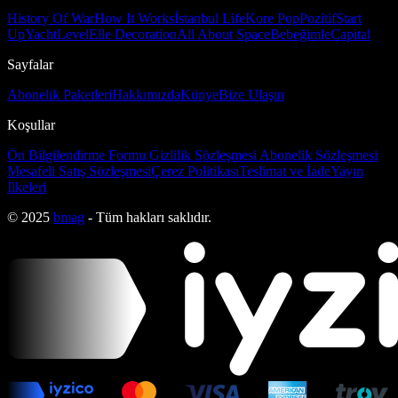
History Of War
How It Works
İstanbul Life
Kore Pop
Pozitif
Start
Up
Yacht
Level
Elle Decoration
All About Space
Bebeğimle
Capital
Sayfalar
Abonelik Paketleri
Hakkımızda
Künye
Bize Ulaşın
Koşullar
Ön Bilgilendirme Formu
Gizlilik Sözleşmesi
Abonelik Sözleşmesi
Mesafeli Satış Sözleşmesi
Çerez Politikası
Teslimat ve İade
Yayın
İlkeleri
© 2025
bmag
- Tüm hakları saklıdır.