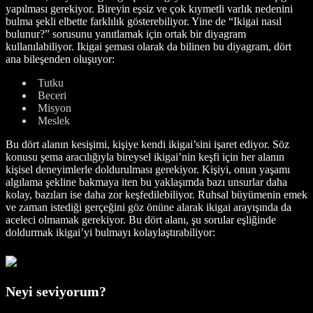
yapılması gerekiyor. Bireyin eşsiz ve çok kıymetli varlık nedenini
bulma şekli elbette farklılık gösterebiliyor. Yine de “Ikigai nasıl
bulunur?” sorusunu yanıtlamak için ortak bir diyagram
kullanılabiliyor. Ikigai şeması olarak da bilinen bu diyagram, dört
ana bileşenden oluşuyor:
Tutku
Beceri
Misyon
Meslek
Bu dört alanın kesişimi, kişiye kendi ikigai’sini işaret ediyor. Söz
konusu şema aracılığıyla bireysel ikigai’nin keşfi için her alanın
kişisel deneyimlerle doldurulması gerekiyor. Kişiyi, onun yaşamı
algılama şekline bakmaya iten bu yaklaşımda bazı unsurlar daha
kolay, bazıları ise daha zor keşfedilebiliyor. Ruhsal büyümenin emek
ve zaman istediği gerçeğini göz önüne alarak ikigai arayışında da
aceleci olmamak gerekiyor. Bu dört alanı, şu sorular eşliğinde
doldurmak ikigai’yi bulmayı kolaylaştırabiliyor:
Neyi seviyorum?