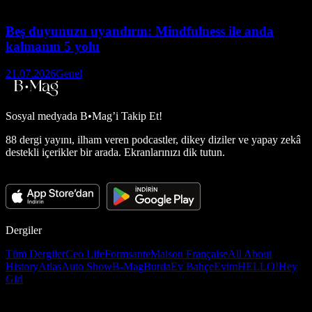
Beş duyunuzu uyandırın: Mindfulness ile anda
kalmanın 5 yolu
21.07.2026
Genel
Sosyal medyada
B•Mag’i Takip Et!
88 dergi yayını, ilham veren podcastler, dikey diziler ve yapay zekâ
destekli içerikler bir arada. Ekranlarınızı dik tutun.
Dergiler
Tüm Dergiler
Ceo Life
Formsante
Maison Française
All About
History
Atlas
Auto Show
B-Mag
Burda
Ev Bahçe
Evim
HELLO!
Hey
Girl