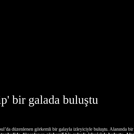
' bir galada buluştu
ul’da düzenlenen görkemli bir galayla izleyiciyle buluştu. Alanında bir i