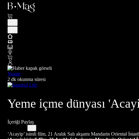
Yaşam
2 dk okunma süresi
Yeme içme dünyası 'Acayip
İçeriği Paylaş
‘Acayip’ isimli film, 21 Aralık Salı akşamı Mandarin Oriental İstanb