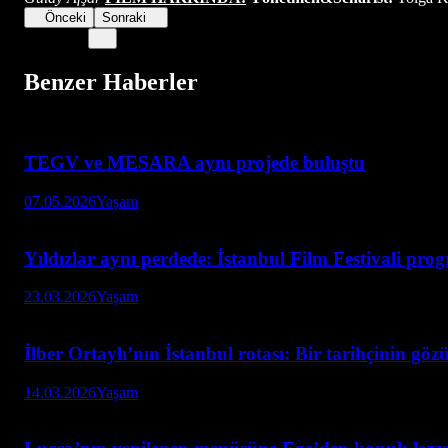
Önceki
Sonraki
Benzer Haberler
TEGV ve MESARA aynı projede buluştu
07.05.2026
Yaşam
Yıldızlar aynı perdede: İstanbul Film Festivali pro
23.03.2026
Yaşam
İlber Ortaylı’nın İstanbul rotası: Bir tarihçinin göz
14.03.2026
Yaşam