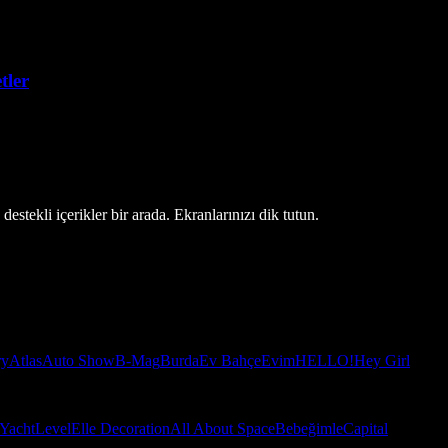
tler
estekli içerikler bir arada. Ekranlarınızı dik tutun.
ry
Atlas
Auto Show
B-Mag
Burda
Ev Bahçe
Evim
HELLO!
Hey Girl
Yacht
Level
Elle Decoration
All About Space
Bebeğimle
Capital