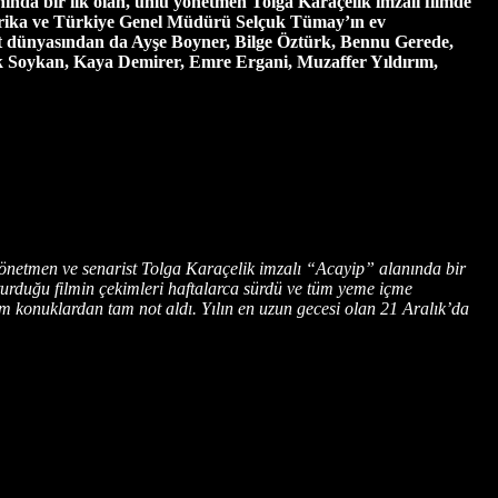
anında bir ilk olan, ünlü yönetmen Tolga Karaçelik imzalı filmde
frika ve Türkiye Genel Müdürü Selçuk Tümay’ın ev
yet dünyasından da Ayşe Boyner, Bilge Öztürk, Bennu Gerede,
k Soykan, Kaya Demirer, Emre Ergani, Muzaffer Yıldırım,
yönetmen ve senarist Tolga Karaçelik imzalı “Acayip” alanında bir
turduğu filmin çekimleri haftalarca sürdü ve tüm yeme içme
tüm konuklardan tam not aldı. Yılın en uzun gecesi olan 21 Aralık’da