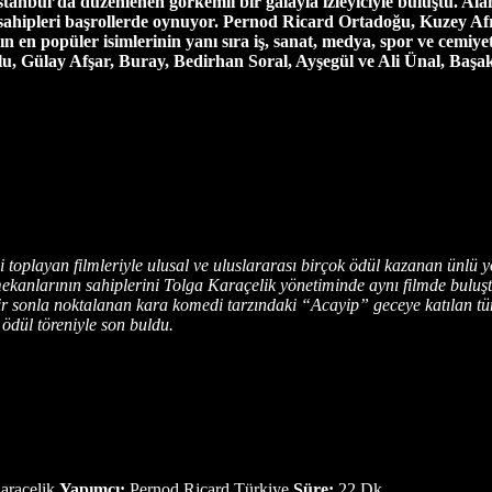
stanbul’da düzenlenen görkemli bir galayla izleyiciyle buluştu. Al
sahipleri başrollerde oynuyor. Pernod Ricard Ortadoğu, Kuzey A
n en popüler isimlerinin yanı sıra iş, sanat, medya, spor ve cemi
 Gülay Afşar, Buray, Bedirhan Soral, Ayşegül ve Ali Ünal, Başa
oplayan filmleriyle ulusal ve uluslararası birçok ödül kazanan ünlü 
kanlarının sahiplerini Tolga Karaçelik yönetiminde aynı filmde buluş
iz bir sonla noktalanan kara komedi tarzındaki “Acayip” geceye katılan 
ödül töreniyle son buldu.
araçelik
Yapımcı:
Pernod Ricard Türkiye
Süre:
22 Dk.