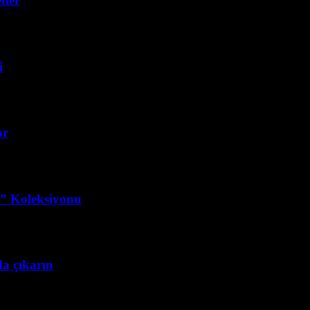
tler
i
or
r” Koleksiyonu
da çıkarın