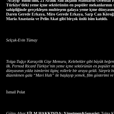
‘Acayip’ isimli film, 21 Aralık Salı akşamı Mandarin Oriental İ
Türkiye’deki yeme içme sektörünün en popüler mekanlarının 
sahipliğinde gerçekleşen muhteşem galaya yeme içme dünyasını
Daren Gerede Erkaya, Miro Gerede Erkaya, Sarp Can Köroğlu,
Maria Anastasia ve Pelin Akat gibi birçok ünlü isim katıldı.
Selçuk-Evin Tümay
Tolga-Tuğçe Karaçelik Gişe Memuru, Kelebekler gibi büyük beğeni t
ilk. Pernod Ricard Türkiye’nin yeme içme sektörünün en popüler me
dünyasının yıldız isimlerini ilginç rollerle bir araya geldi. Sürpr
düzenlenen gala “Mavi Halı” ile başlayıp yemek, film gösterimi ve 
İsmail Polat
Gülay Afşar
F
İ
LM HAKKINDA:
Yönetmen&Senarist:
Tolga K