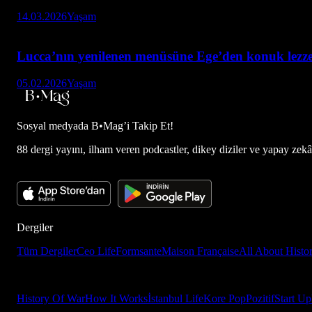
14.03.2026
Yaşam
Lucca’nın yenilenen menüsüne Ege’den konuk lezze
05.02.2026
Yaşam
Sosyal medyada
B•Mag’i Takip Et!
88 dergi yayını, ilham veren podcastler, dikey diziler ve yapay zekâ d
Dergiler
Tüm Dergiler
Ceo Life
Formsante
Maison Française
All About Histo
History Of War
How It Works
İstanbul Life
Kore Pop
Pozitif
Start Up