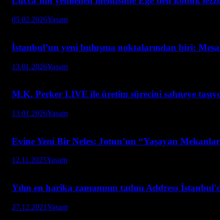
Lucca’nın yenilenen menüsüne Ege’den konuk lezze
05.02.2026
Yaşam
İstanbul’un yeni buluşma noktalarından biri: Mesa
13.01.2026
Yaşam
M.K. Perker LIVE ile üretim sürecini sahneye taşıy
13.01.2026
Yaşam
Evine Yeni Bir Nefes: Jotun’un “Yaşayan Mekanla
12.11.2025
Yaşam
Yılın en harika zamanının tadını Address İstanbul'
27.12.2021
Yaşam