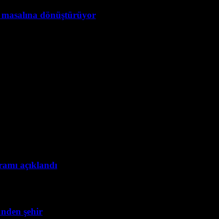
e masalına dönüştürüyor
gramı açıklandı
ünden şehir