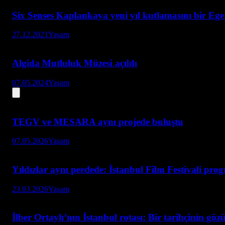
Six Senses Kaplankaya yeni yıl kutlamasını bir Eg
27.12.2021
Yaşam
Algida Mutluluk Müzesi açıldı
07.05.2024
Yaşam
TEGV ve MESARA aynı projede buluştu
07.05.2026
Yaşam
Yıldızlar aynı perdede: İstanbul Film Festivali pro
23.03.2026
Yaşam
İlber Ortaylı’nın İstanbul rotası: Bir tarihçinin göz