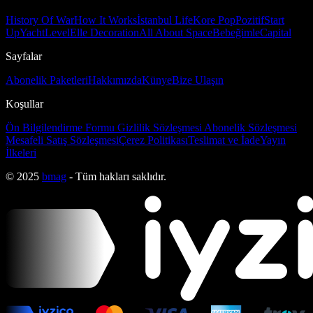
History Of War
How It Works
İstanbul Life
Kore Pop
Pozitif
Start
Up
Yacht
Level
Elle Decoration
All About Space
Bebeğimle
Capital
Sayfalar
Abonelik Paketleri
Hakkımızda
Künye
Bize Ulaşın
Koşullar
Ön Bilgilendirme Formu
Gizlilik Sözleşmesi
Abonelik Sözleşmesi
Mesafeli Satış Sözleşmesi
Çerez Politikası
Teslimat ve İade
Yayın
İlkeleri
© 2025
bmag
- Tüm hakları saklıdır.