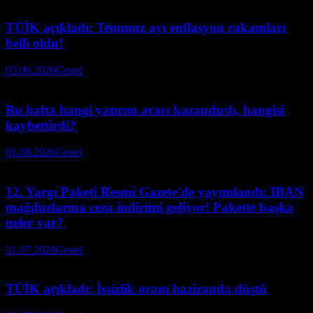
TÜİK açıkladı: Temmuz ayı enflasyon rakamları
belli oldu!
03.08.2026
Genel
Bu hafta hangi yatırım aracı kazandırdı, hangisi
kaybettirdi?
01.08.2026
Genel
12. Yargı Paketi Resmi Gazete'de yayımlandı: IBAN
mağdurlarına ceza indirimi geliyor! Pakette başka
neler var?
31.07.2026
Genel
TÜİK açıkladı: İşsizlik oranı haziranda düştü