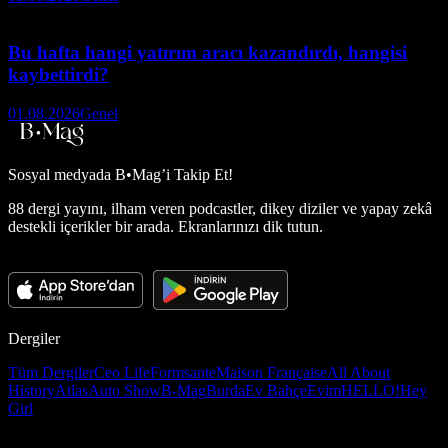
Bu hafta hangi yatırım aracı kazandırdı, hangisi
kaybettirdi?
01.08.2026
Genel
Sosyal medyada
B•Mag’i Takip Et!
88 dergi yayını, ilham veren podcastler, dikey diziler ve yapay zekâ
destekli içerikler bir arada. Ekranlarınızı dik tutun.
Dergiler
Tüm Dergiler
Ceo Life
Formsante
Maison Française
All About
History
Atlas
Auto Show
B-Mag
Burda
Ev Bahçe
Evim
HELLO!
Hey
Girl