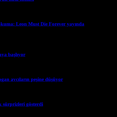
okuma: Leon Must Die Forever yayında
taya başlıyor
ogan avcıların peşine düşüyor
 sürprizleri gösterdi