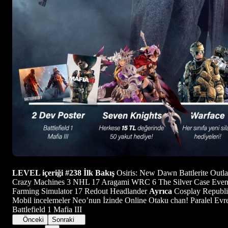
LEVEL içeriği
#238
İlk Bakış
Osiris: New Dawn Battlerite Outla
Crazy Machines 3 NHL 17 Aragami WRC 6 The Silver Case Event 
Farming Simulator 17 Redout Headlander
Ayrıca
Cosplay Republi
Mobil incelemeler Neo’nun İzinde Online Otaku chan! Paralel Evre
Battlefield 1 Mafia III
Önceki
Sonraki