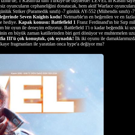
mir'de, 1 Kasım'da tüm Türkiye'de bayilerde! LEVEL'ın Kasım sayısı d
siz oyuncuların cephaneliğini donatacak, hem aktif Warface oyuncuları
 günlük Striker (Paramedik sınıfı) -7 günlük AY-552 (Mühendis sınıfı) -7
eğerinde Seven Knights kodu!
Netmarble'ın en beğenilen ve en fazla
te hediye.
Kapak konusu: Battlefield 1
Franz Ferdinand'ın bir Sırp mil
şem bir oyun ile deneyim ediyoruz. Battlefield 1'i o kadar beğendik ki 
nin en büyük zaman katillerinden biri geri dönüyor ve muhtemelen uzun 
ia III'ü çok konuştuk, çok oynadık!
İlk iki oyunu ile damaklarımızda 
ikaye fragmanları ile yaratılan onca hype'a değiyor mu?