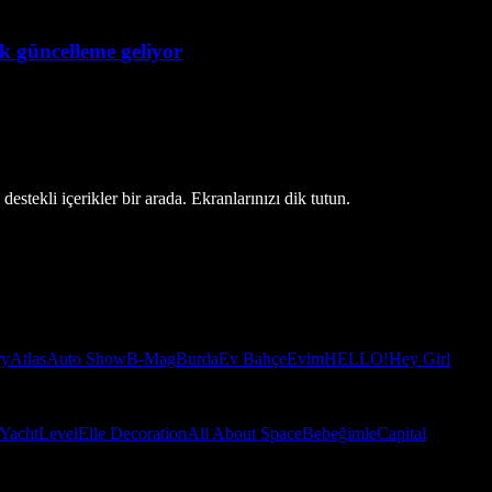
ük güncelleme geliyor
estekli içerikler bir arada. Ekranlarınızı dik tutun.
ry
Atlas
Auto Show
B-Mag
Burda
Ev Bahçe
Evim
HELLO!
Hey Girl
Yacht
Level
Elle Decoration
All About Space
Bebeğimle
Capital