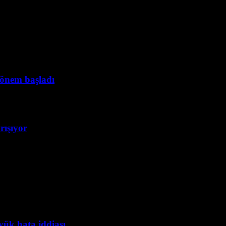
dönem başladı
rışıyor
yük hata iddiası