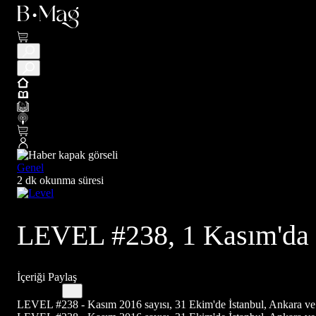
Genel
2 dk okunma süresi
LEVEL #238, 1 Kasım'da 
İçeriği Paylaş
LEVEL #238 - Kasım 2016 sayısı, 31 Ekim'de İstanbul, Ankara ve 