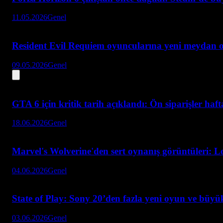
11.05.2026
Genel
Resident Evil Requiem oyuncularına yeni meydan 
09.05.2026
Genel
GTA 6 için kritik tarih açıklandı: Ön siparişler haf
18.06.2026
Genel
Marvel's Wolverine'den sert oynanış görüntüleri: L
04.06.2026
Genel
State of Play: Sony 20’den fazla yeni oyun ve büyük
03.06.2026
Genel