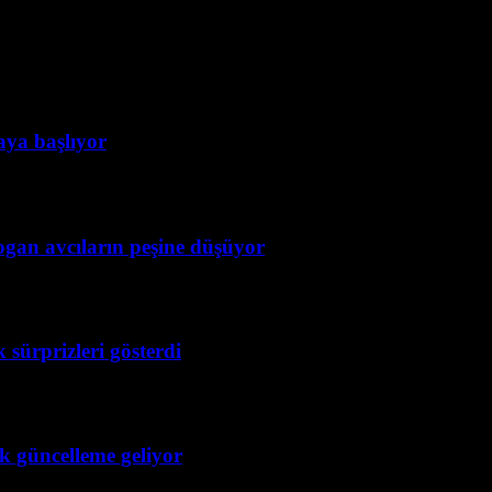
taya başlıyor
ogan avcıların peşine düşüyor
 sürprizleri gösterdi
ük güncelleme geliyor