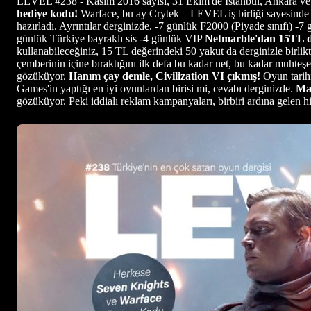
LEVEL #238 - Kasım 2016 sayısı, 31 Ekim'de İstanbul, Ankara ve İz
hediye kodu!
Warface, bu ay Crytek – LEVEL iş birliği sayesinde 
hazırladı. Ayrıntılar derginizde. -7 günlük F2000 (Piyade sınıfı) -7
günlük Türkiye bayraklı sis -4 günlük VIP
Netmarble'dan 15TL d
kullanabileceğiniz, 15 TL değerindeki 50 yakut da derginizle birlik
çemberinin içine bıraktığını ilk defa bu kadar net, bu kadar muhte
gözüküyor.
Hanım çay demle, Civilization VI çıkmış!
Oyun tarihi
Games'in yaptığı en iyi oyunlardan birisi mi, cevabı derginizde.
Maf
gözüküyor. Peki iddialı reklam kampanyaları, birbiri ardına gelen h