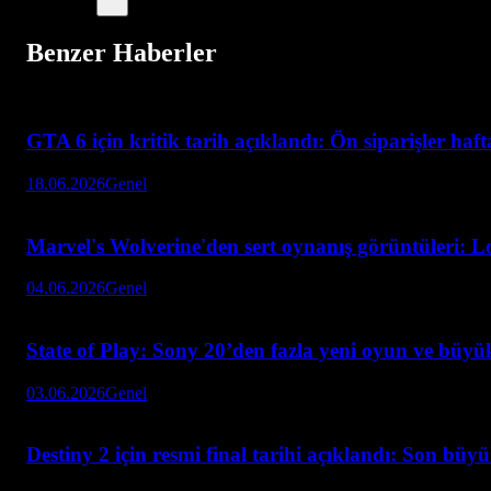
Benzer Haberler
GTA 6 için kritik tarih açıklandı: Ön siparişler haf
18.06.2026
Genel
Marvel's Wolverine'den sert oynanış görüntüleri: L
04.06.2026
Genel
State of Play: Sony 20’den fazla yeni oyun ve büyük
03.06.2026
Genel
Destiny 2 için resmi final tarihi açıklandı: Son büy