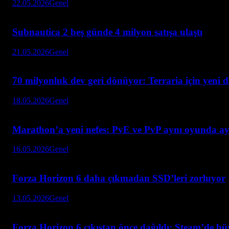
22.05.2026
Genel
Subnautica 2 beş günde 4 milyon satışa ulaştı
21.05.2026
Genel
70 milyonluk dev geri dönüyor: Terraria için yeni 
18.05.2026
Genel
Marathon’a yeni nefes: PvE ve PvP aynı oyunda ay
16.05.2026
Genel
Forza Horizon 6 daha çıkmadan SSD’leri zorluyor
13.05.2026
Genel
Forza Horizon 6 çıkıştan önce dağıldı: Steam’de bü