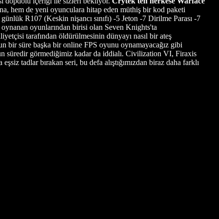
opdolu içeriği ile sizleri bekliyor.
Crytek'ten herkese Warface
na, hem de yeni oyunculara hitap eden müthiş bir kod paketi
 günlük R107 (Keskin nişancı sınıfı) -5 Jeton -7 Dirilme Parası -7
 oynanan oyunlarından birisi olan Seven Knights'ta
liyetçisi tarafından öldürülmesinin dünyayı nasıl bir ateş
uzun bir süre başka bir online FPS oyunu oynamayacağız gibi
süredir görmediğimiz kadar da iddialı. Civilization VI, Firaxis
eşsiz tadlar bırakan seri, bu defa alıştığımızdan biraz daha farklı