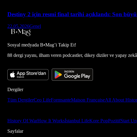
Destiny 2 için resmi final tarihi açıklandı: Son büy
22.05.2026
Genel
Sosyal medyada
B•Mag’i Takip Et!
88 dergi yayını, ilham veren podcastler, dikey diziler ve yapay zekâ d
Dergiler
Tüm Dergiler
Ceo Life
Formsante
Maison Française
All About Histo
History Of War
How It Works
İstanbul Life
Kore Pop
Pozitif
Start Up
Sayfalar