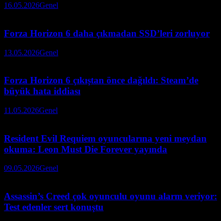
16.05.2026
Genel
Forza Horizon 6 daha çıkmadan SSD’leri zorluyor
13.05.2026
Genel
Forza Horizon 6 çıkıştan önce dağıldı: Steam’de
büyük hata iddiası
11.05.2026
Genel
Resident Evil Requiem oyuncularına yeni meydan
okuma: Leon Must Die Forever yayında
09.05.2026
Genel
Assassin’s Creed çok oyunculu oyunu alarm veriyor:
Test edenler sert konuştu