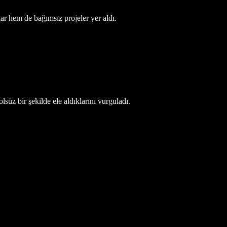
r hem de bağımsız projeler yer aldı.
süz bir şekilde ele aldıklarını vurguladı.