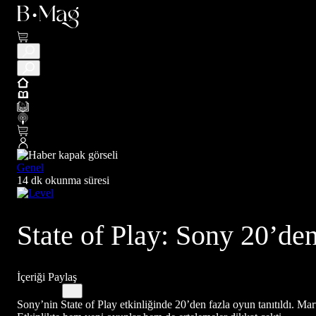
Genel
14 dk okunma süresi
State of Play: Sony 20’den
İçeriği Paylaş
Sony’nin State of Play etkinliğinde 20’den fazla oyun tanıtıldı. Ma