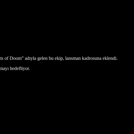
hts of Doom” adıyla gelen bu ekip, lansman kadrosuna eklendi.
mayı hedefliyor.