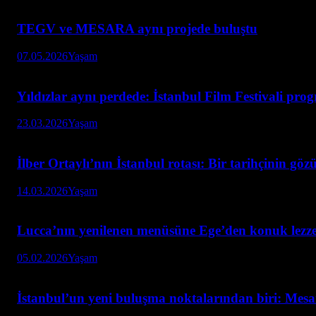
TEGV ve MESARA aynı projede buluştu
07.05.2026
Yaşam
Yıldızlar aynı perdede: İstanbul Film Festivali pro
23.03.2026
Yaşam
İlber Ortaylı’nın İstanbul rotası: Bir tarihçinin göz
14.03.2026
Yaşam
Lucca’nın yenilenen menüsüne Ege’den konuk lezze
05.02.2026
Yaşam
İstanbul’un yeni buluşma noktalarından biri: Mesa