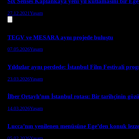
Six Senses Kaplankaya yeni yıl kutlamasını bir Eg
27.12.2021
Yaşam
TEGV ve MESARA aynı projede buluştu
07.05.2026
Yaşam
Yıldızlar aynı perdede: İstanbul Film Festivali pro
23.03.2026
Yaşam
İlber Ortaylı’nın İstanbul rotası: Bir tarihçinin göz
14.03.2026
Yaşam
Lucca’nın yenilenen menüsüne Ege’den konuk lezze
05.02.2026
Yaşam