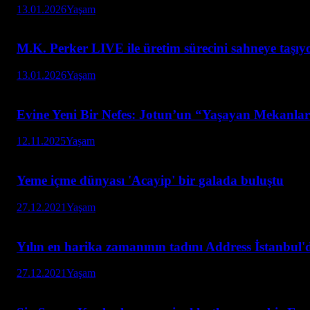
13.01.2026
Yaşam
M.K. Perker LIVE ile üretim sürecini sahneye taşıy
13.01.2026
Yaşam
Evine Yeni Bir Nefes: Jotun’un “Yaşayan Mekanla
12.11.2025
Yaşam
Yeme içme dünyası 'Acayip' bir galada buluştu
27.12.2021
Yaşam
Yılın en harika zamanının tadını Address İstanbul'
27.12.2021
Yaşam