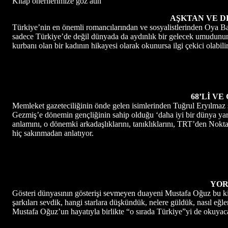
Kitap önerilerimize göz atın
AŞKTAN VE 
Türkiye’nin en önemli romancılarından ve sosyalistlerinden Oya Bay
sadece Türkiye’de değil dünyada da aydınlık bir gelecek umudunun
kurbanı olan bir kadının hikayesi olarak okunursa ilgi çekici olabilir
68’Lİ VE
Memleket gazeteciliğinin önde gelen isimlerinden Tuğrul Eryılmaz
Gezmiş’e dönemin gençliğinin sahip olduğu ‘daha iyi bir dünya yar
anlamını, o dönemki arkadaşlıklarını, tanıklıklarını, TRT’den Nokta
hiç sakınmadan anlatıyor.
YOR
Gösteri dünyasının gösterişi sevmeyen duayeni Mustafa Oğuz bu kit
şarkıları sevdik, hangi starlara düşkündük, nelere güldük, nasıl eğl
Mustafa Oğuz’un hayatıyla birlikte “o sırada Türkiye”yi de okuyac