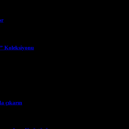
or
r” Koleksiyonu
da çıkarın