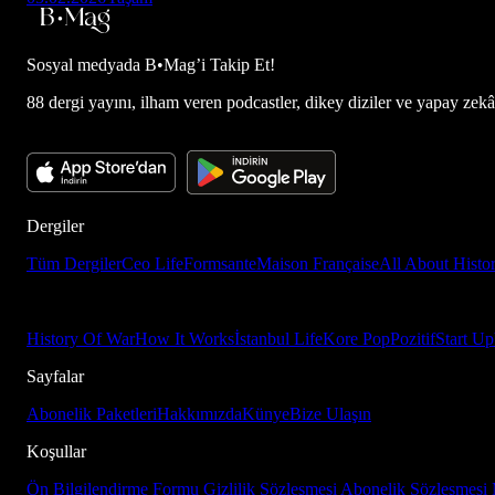
Sosyal medyada
B•Mag’i Takip Et!
88 dergi yayını, ilham veren podcastler, dikey diziler ve yapay zekâ d
Dergiler
Tüm Dergiler
Ceo Life
Formsante
Maison Française
All About Histo
History Of War
How It Works
İstanbul Life
Kore Pop
Pozitif
Start Up
Sayfalar
Abonelik Paketleri
Hakkımızda
Künye
Bize Ulaşın
Koşullar
Ön Bilgilendirme Formu
Gizlilik Sözleşmesi
Abonelik Sözleşmesi