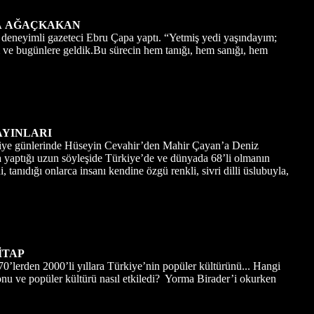
A
AĞAÇKAKAN
yi deneyimli gazeteci Ebru Çapa yaptı. “Yetmiş yedi yaşındayım;
ve bugünlere geldik.Bu sürecin hem tanığı, hem sanığı, hem
AYINLARI
ülkiye günlerinde Hüseyin Cevahir’den Mahir Çayan’a Deniz
a yaptığı uzun söyleşide Türkiye’de ve dünyada 68’li olmanın
anıdığı onlarca insanı kendine özgü renkli, sivri dilli üslubuyla,
İTAP
’lerden 2000’li yıllara Türkiye’nin popüler kültürünü... Hangi
zyonu ve popüler kültürü nasıl etkiledi? Yorma Birader’i okurken