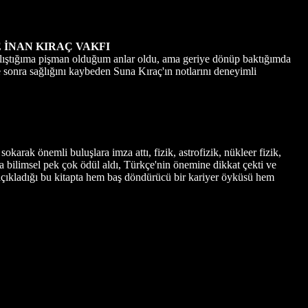
 İNAN KIRAÇ VAKFI
lıştığıma pişman olduğum anlar oldu, ama geriye dönüp baktığımda
e sonra sağlığını kaybeden Suna Kıraç'ın notlarını deneyimli
arak önemli buluşlara imza attı, fizik, astrofizik, nükleer fizik,
da bilimsel pek çok ödül aldı, Türkçe'nin önemine dikkat çekti ve
açıkladığı bu kitapta hem baş döndürücü bir kariyer öyküsü hem