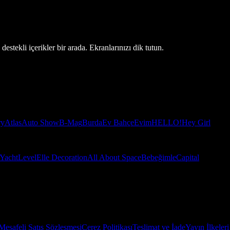
estekli içerikler bir arada. Ekranlarınızı dik tutun.
ry
Atlas
Auto Show
B-Mag
Burda
Ev Bahçe
Evim
HELLO!
Hey Girl
Yacht
Level
Elle Decoration
All About Space
Bebeğimle
Capital
Mesafeli Satış Sözleşmesi
Çerez Politikası
Teslimat ve İade
Yayın İlkeleri