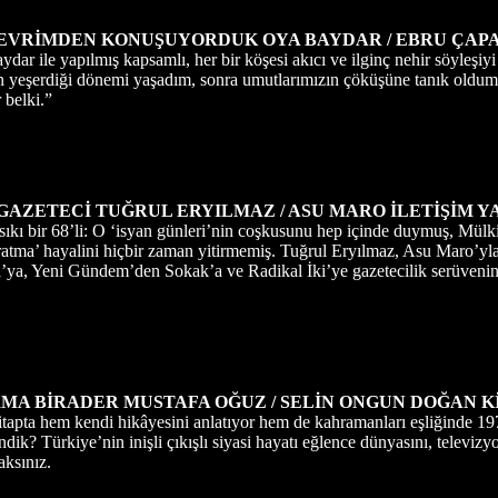
DEVRİMDEN KONUŞUYORDUK
OYA BAYDAR / EBRU ÇAP
dar ile yapılmış kapsamlı, her bir köşesi akıcı ve ilginç nehir söyleşi
 yeşerdiği dönemi yaşadım, sonra umutlarımızın çöküşüne tanık oldum 
 belki.”
 GAZETECİ
TUĞRUL ERYILMAZ / ASU MARO
İLETİŞİM Y
 sıkı bir 68’li: O ‘isyan günleri’nin coşkusunu hep içinde duymuş, M
atma’ hayalini hiçbir zaman yitirmemiş. Tuğrul Eryılmaz, Asu Maro’yl
’ya, Yeni Gündem’den Sokak’a ve Radikal İki’ye gazetecilik serüvenini, t
MA BİRADER
MUSTAFA OĞUZ / SELİN ONGUN
DOĞAN K
apta hem kendi hikâyesini anlatıyor hem de kahramanları eşliğinde 1970
endik? Türkiye’nin inişli çıkışlı siyasi hayatı eğlence dünyasını, televi
aksınız.