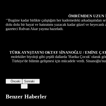
ÖMRÜMDEN UZUN 
‘’Bugüne kadar birlikte çalıştığım her kademedeki arkadaşımdan 
dolu dolu bir hayat ve hatıratımı yazacak kadar güzel ve heyecanlı a
gazeteci Rıdvan Akar yayına hazırladı.
TÜRK AYNŞTAYNI
OKTAY SİNANOĞLU / EMİNE Ç
moleküler biyoloji gibi çeşitli dallarda 'Harika Çocuk' olarak g
Türkiye'de bilimin gelişmesi için mücadele verdi. Sinanoğlu'n
Önceki
Sonraki
Benzer Haberler