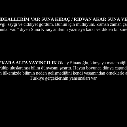
İDEALLERİM VAR
SUNA KIRAÇ / RIDVAN AKAR
SUNA VE
sevgi, saygı ve ciddiyet gördüm. Bunun için mutluyum. Zaman zaman ça
nılar var.’’ diyen Suna Kıraç, anılarını yazmaya karar verdikten bir sür
AYKARA
ALFA YAYINCILIK
Oktay Sinanoğlu, kimyaya matematiği sok
örülüp uluslararası bilim dünyasını şaşırttı. Hayatı boyunca dünya çapın
un ülkemizde bilimin neden gelişmediğini kendi yaşamından örneklerle 
Türkiye gerçeklerinin yansımaları var.