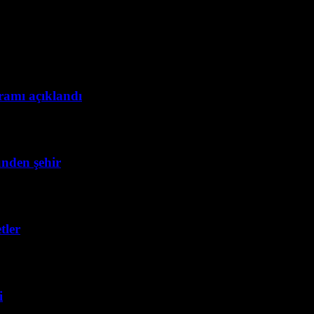
gramı açıklandı
ünden şehir
tler
i