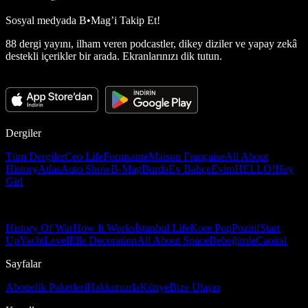
Sosyal medyada
B•Mag’i Takip Et!
88 dergi yayını, ilham veren podcastler, dikey diziler ve yapay zekâ
destekli içerikler bir arada. Ekranlarınızı dik tutun.
Dergiler
Tüm Dergiler
Ceo Life
Formsante
Maison Française
All About
History
Atlas
Auto Show
B-Mag
Burda
Ev Bahçe
Evim
HELLO!
Hey
Girl
History Of War
How It Works
İstanbul Life
Kore Pop
Pozitif
Start
Up
Yacht
Level
Elle Decoration
All About Space
Bebeğimle
Capital
Sayfalar
Abonelik Paketleri
Hakkımızda
Künye
Bize Ulaşın