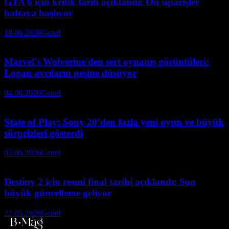
GTA 6 için kritik tarih açıklandı: Ön siparişler
haftaya başlıyor
18.06.2026
Genel
Marvel's Wolverine'den sert oynanış görüntüleri:
Logan avcıların peşine düşüyor
04.06.2026
Genel
State of Play: Sony 20’den fazla yeni oyun ve büyük
sürprizleri gösterdi
03.06.2026
Genel
Destiny 2 için resmi final tarihi açıklandı: Son
büyük güncelleme geliyor
22.05.2026
Genel