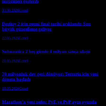
sürprizleri gösterdi
03.06.2026
Genel
Destiny 2 için resmi final tarihi açıklandı: Son
büyük güncelleme geliyor
22.05.2026
Genel
Subnautica 2 beş günde 4 milyon satışa ulaştı
21.05.2026
Genel
70 milyonluk dev geri dönüyor: Terraria için yeni
dönem başladı
18.05.2026
Genel
Marathon’a yeni nefes: PvE ve PvP aynı oyunda