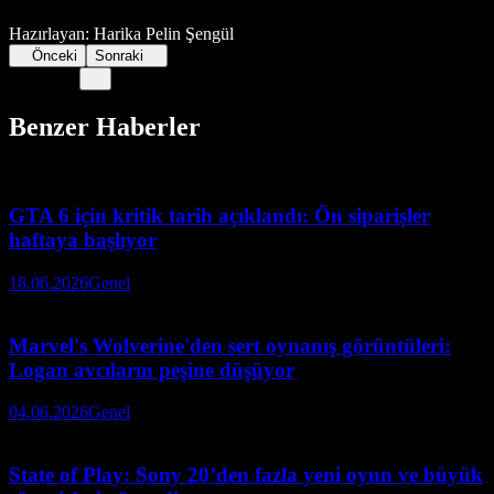
Hazırlayan: Harika Pelin Şengül
Önceki
Sonraki
Benzer Haberler
GTA 6 için kritik tarih açıklandı: Ön siparişler
haftaya başlıyor
18.06.2026
Genel
Marvel's Wolverine'den sert oynanış görüntüleri:
Logan avcıların peşine düşüyor
04.06.2026
Genel
State of Play: Sony 20’den fazla yeni oyun ve büyük