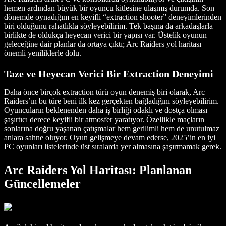
hemen ardından büyük bir oyuncu kitlesine ulaşmış durumda. Son
dönemde oynadığım en keyifli “extraction shooter” deneyimlerinden
biri olduğunu rahatlıkla söyleyebilirim. Tek başına da arkadaşlarla
birlikte de oldukça heyecan verici bir yapısı var. Üstelik oyunun
geleceğine dair planlar da ortaya çıktı; Arc Raiders yol haritası
önemli yeniliklerle dolu.
Taze ve Heyecan Verici Bir Extraction Deneyimi
Daha önce birçok extraction türü oyun denemiş biri olarak, Arc
Raiders’ın bu türe beni ilk kez gerçekten bağladığını söyleyebilirim.
Oyuncuların beklenenden daha iş birliği odaklı ve dostça olması
şaşırtıcı derece keyifli bir atmosfer yaratıyor. Özellikle maçların
sonlarına doğru yaşanan çatışmalar hem gerilimli hem de unutulmaz
anlara sahne oluyor. Oyun gelişmeye devam ederse, 2025’in en iyi
PC oyunları listelerinde üst sıralarda yer almasına şaşırmamak gerek.
Arc Raiders Yol Haritası: Planlanan
Güncellemeler