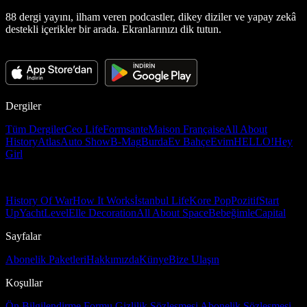
88 dergi yayını, ilham veren podcastler, dikey diziler ve yapay zekâ
destekli içerikler bir arada. Ekranlarınızı dik tutun.
Dergiler
Tüm Dergiler
Ceo Life
Formsante
Maison Française
All About
History
Atlas
Auto Show
B-Mag
Burda
Ev Bahçe
Evim
HELLO!
Hey
Girl
History Of War
How It Works
İstanbul Life
Kore Pop
Pozitif
Start
Up
Yacht
Level
Elle Decoration
All About Space
Bebeğimle
Capital
Sayfalar
Abonelik Paketleri
Hakkımızda
Künye
Bize Ulaşın
Koşullar
Ön Bilgilendirme Formu
Gizlilik Sözleşmesi
Abonelik Sözleşmesi