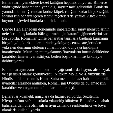
Baharatların yemeklere lezzet kattığını hepimiz biliyoruz. Binlerce
yıldır içinde baharatların yer aldığı sayısız tarif geliştirildi. Bunların
yanında, karın ağrısından kuduz köpek ısırığına kadar birçok sağlık
sorunu için baharat içeren tedavi reçeteleri de yazıldı. Ancak tarih
boyunca işlevleri bunlarla sınırlı kalmadı.
Çin’de Han Hanedanı döneminde imparatorlar, saray mensuplarının
nefeslerini hoş kokulu hâle getirmek için karanfil çiğnemelerini şart
koşuyordu. Romalılar içinse baharatlar tanrılarla bağlantı kurmanın
bir yoluydu; kurban törenlerinde yakılıyor, cenaze ateşlerinden
yükselen dumanın ölülerin ruhlarını öteki dünyaya taşıdığına
inanılıyordu. Mısırlılar, mumyalanmış firavunların burun deliklerine
karabiber taneleri yerleştiriyor, beden boşluklarını ise kakuleyle
dolduruyordu.
Baharatlar aynı zamanda romantik çağrışımlar da taşıyor, afrodizyak
ve aşk iksiri olarak görülüyordu. Nitekim MS 3. ve 4. yüzyıllarda
Hindistan’da derlenmiş Kama Sutra metninde bazı baharatlar erotik
uyarıcılar arasında anılırken, Romalı şair Ovidius da bu amaç için
karabiber ve ısırgan otu tohumlarını önermişti.
Baharatlar kozmetik amaçlara da hizmet ediyordu. Sözgelimi
Kleopatra’nın safranlı sularla yıkandığı biliniyor. En nadir ve pahalı
baharatlardan biri olan safran aynı zamanda renklendirici ve boya
olarak da kullanılıyordu.