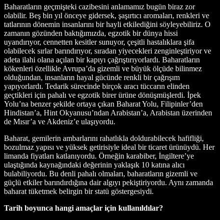
Baharatların geçmişteki cazibesini anlamamız bugün biraz zor
olabilir. Beş bin yıl önceye gidersek, şaşırtıcı aromaları, renkleri ve
tatlarının dönemin insanlarını bir hayli etkilediğini söyleyebiliriz. O
zamanın gözünden baktığımızda, egzotik bir dünya hissi
uyandırıyor, cennetten kesitler sunuyor, çeşitli hastalıklara şifa
olabilecek sırlar barındırıyor, sıradan yiyecekleri zenginleştiriyor ve
adeta ilahi olana açılan bir kapıyı çağrıştırıyorlardı. Baharatların
kökenleri özellikle Avrupa’da gizemli ve büyük ölçüde bilinmez
olduğundan, insanların hayal gücünde renkli bir çağrışım
yapıyorlardı. Tedarik sürecinde birçok aracı tüccarın elinden
geçtikleri için pahalı ve egzotik birer ürüne dönüşmüşlerdi. İpek
Yolu’na benzer şekilde ortaya çıkan Baharat Yolu, Filipinler’den
Hindistan’a, Hint Okyanusu’ndan Arabistan’a, Arabistan üzerinden
de Mısır’a ve Akdeniz’e ulaşıyordu.
Baharat, gemilerin ambarlarını rahatlıkla doldurabilecek hafifliği,
bozulmaz yapısı ve yüksek getirisiyle ideal bir ticaret ürünüydü. Her
limanda fiyatları katlanıyordu. Örneğin karabiber, İngiltere’ye
ulaştığında kaynağındaki değerinin yaklaşık 10 katına alıcı
bulabiliyordu. Bu denli pahalı olmaları, baharatların gizemli ve
güçlü etkiler barındırdığına dair algıyı pekiştiriyordu. Aynı zamanda
baharat tüketmek belirgin bir statü göstergesiydi.
Tarih boyunca hangi amaçlar için kullanıldılar?