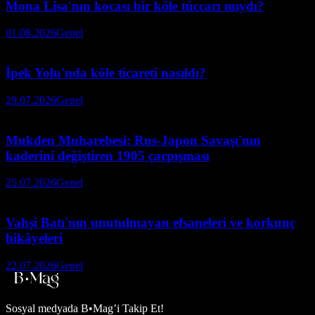
Mona Lisa'nın kocası bir köle tüccarı mıydı?
01.08.2026
Genel
İpek Yolu'nda köle ticareti nasıldı?
29.07.2026
Genel
Mukden Muharebesi: Rus-Japon Savaşı'nın
kaderini değiştiren 1905 çarpışması
25.07.2026
Genel
Vahşi Batı'nın unutulmayan efsaneleri ve korkunç
hikâyeleri
22.07.2026
Genel
Sosyal medyada
B•Mag’i Takip Et!