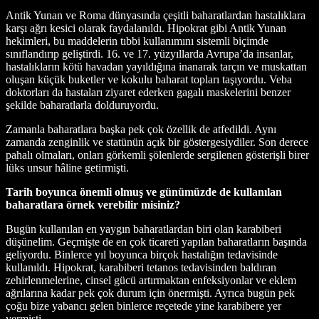
Antik Yunan ve Roma dünyasında çeşitli baharatlardan hastalıklara
karşı ağrı kesici olarak faydalanıldı. Hipokrat gibi Antik Yunan
hekimleri, bu maddelerin tıbbi kullanımını sistemli biçimde
sınıflandırıp geliştirdi. 16. ve 17. yüzyıllarda Avrupa’da insanlar,
hastalıkların kötü havadan yayıldığına inanarak tarçın ve muskattan
oluşan küçük buketler ve kokulu baharat topları taşıyordu. Veba
doktorları da hastaları ziyaret ederken gagalı maskelerini benzer
şekilde baharatlarla dolduruyordu.
Zamanla baharatlara başka pek çok özellik de atfedildi. Aynı
zamanda zenginlik ve statünün açık bir göstergesiydiler. Son derece
pahalı olmaları, onları görkemli şölenlerde sergilenen gösterişli birer
lüks unsur hâline getirmişti.
Tarih boyunca önemli olmuş ve günümüzde de kullanılan
baharatlara örnek verebilir misiniz?
Bugün kullanılan en yaygın baharatlardan biri olan karabiberi
düşünelim. Geçmişte de en çok ticareti yapılan baharatların başında
geliyordu. Binlerce yıl boyunca birçok hastalığın tedavisinde
kullanıldı. Hipokrat, karabiberi tetanos tedavisinden baldıran
zehirlenmelerine, cinsel gücü artırmaktan enfeksiyonlar ve eklem
ağrılarına kadar pek çok durum için önermişti. Ayrıca bugün pek
çoğu bize yabancı gelen binlerce reçetede yine karabibere yer
vermişti.