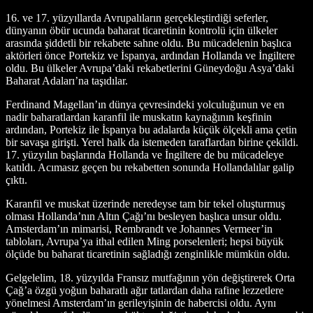
16. ve 17. yüzyıllarda Avrupalıların gerçekleştirdiği seferler,
dünyanın öbür ucunda baharat ticaretinin kontrolü için ülkeler
arasında şiddetli bir rekabete sahne oldu. Bu mücadelenin başlıca
aktörleri önce Portekiz ve İspanya, ardından Hollanda ve İngiltere
oldu. Bu ülkeler Avrupa’daki rekabetlerini Güneydoğu Asya’daki
Baharat Adaları’na taşıdılar.
Ferdinand Magellan’ın dünya çevresindeki yolculuğunun ve en
nadir baharatlardan karanfil ile muskatın kaynağının keşfinin
ardından, Portekiz ile İspanya bu adalarda küçük ölçekli ama çetin
bir savaşa girişti. Yerel halk da istemeden taraflardan birine çekildi.
17. yüzyılın başlarında Hollanda ve İngiltere de bu mücadeleye
katıldı. Acımasız geçen bu rekabetten sonunda Hollandalılar galip
çıktı.
Karanfil ve muskat üzerinde neredeyse tam bir tekel oluşturmuş
olması Hollanda’nın Altın Çağı’nı besleyen başlıca unsur oldu.
Amsterdam’ın mimarisi, Rembrandt ve Johannes Vermeer’in
tabloları, Avrupa’ya ithal edilen Ming porselenleri; hepsi büyük
ölçüde bu baharat ticaretinin sağladığı zenginlikle mümkün oldu.
Gelgelelim, 18. yüzyılda Fransız mutfağının yön değiştirerek Orta
Çağ’a özgü yoğun baharatlı ağır tatlardan daha rafine lezzetlere
yönelmesi Amsterdam’ın gerileyişinin de habercisi oldu. Aynı