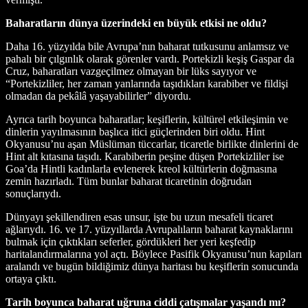
Baharatların dünya üzerindeki en büyük etkisi ne oldu?
Daha 16. yüzyılda bile Avrupa’nın baharat tutkusunu anlamsız ve
pahalı bir çılgınlık olarak görenler vardı. Portekizli keşiş Gaspar da
Cruz, baharatları vazgeçilmez olmayan bir lüks sayıyor ve
“Portekizliler, her zaman yanlarında taşıdıkları karabiber ve fildişi
olmadan da pekâlâ yaşayabilirler” diyordu.
Ayrıca tarih boyunca baharatlar; keşiflerin, kültürel etkileşimin ve
dinlerin yayılmasının başlıca itici güçlerinden biri oldu. Hint
Okyanusu’nu aşan Müslüman tüccarlar, ticaretle birlikte dinlerini de
Hint alt kıtasına taşıdı. Karabiberin peşine düşen Portekizliler ise
Goa’da Hintli kadınlarla evlenerek kreol kültürlerin doğmasına
zemin hazırladı. Tüm bunlar baharat ticaretinin doğrudan
sonuçlarıydı.
Dünyayı şekillendiren esas unsur, işte bu uzun mesafeli ticaret
ağlarıydı. 16. ve 17. yüzyıllarda Avrupalıların baharat kaynaklarını
bulmak için çıktıkları seferler, gördükleri her yeri keşfedip
haritalandırmalarına yol açtı. Böylece Pasifik Okyanusu’nun kapıları
aralandı ve bugün bildiğimiz dünya haritası bu keşiflerin sonucunda
ortaya çıktı.
Tarih boyunca baharat uğruna ciddi çatışmalar yaşandı mı?