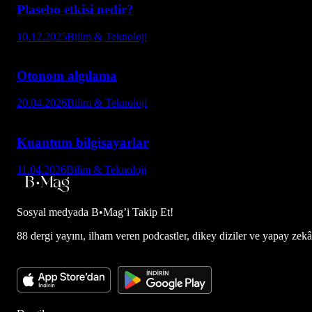
Plasebo etkisi nedir?
10.12.2025
Bilim & Teknoloji
Otonom algılama
20.04.2026
Bilim & Teknoloji
Kuantum bilgisayarlar
11.04.2026
Bilim & Teknoloji
Sosyal medyada
B•Mag’i Takip Et!
88 dergi yayını, ilham veren podcastler, dikey diziler ve yapay zekâ d