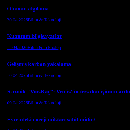
Otonom algılama
20.04.2026
Bilim & Teknoloji
Kuantum bilgisayarlar
11.04.2026
Bilim & Teknoloji
Gelişmiş karbon yakalama
10.04.2026
Bilim & Teknoloji
Kozmik “Vur-Kaç”: Venüs’ün ters dönüşünün ardı
09.04.2026
Bilim & Teknoloji
Evrendeki enerji miktarı sabit midir?