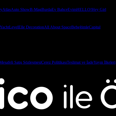
ry
Atlas
Auto Show
B-Mag
Burda
Ev Bahçe
Evim
HELLO!
Hey Girl
Yacht
Level
Elle Decoration
All About Space
Bebeğimle
Capital
Mesafeli Satış Sözleşmesi
Çerez Politikası
Teslimat ve İade
Yayın İlkeleri