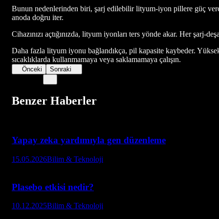
Bunun nedenlerinden biri, şarj edilebilir lityum-iyon pillere güç vere
anoda doğru iter.
Cihazınızı açtığınızda, lityum iyonları ters yönde akar. Her şarj-deş
Daha fazla lityum iyonu bağlandıkça, pil kapasite kaybeder. Yüksek 
sıcaklıklarda kullanmamaya veya saklamamaya çalışın.
Önceki
Sonraki
Benzer Haberler
Yapay zeka yardımıyla gen düzenleme
15.05.2026
Bilim & Teknoloji
Plasebo etkisi nedir?
10.12.2025
Bilim & Teknoloji