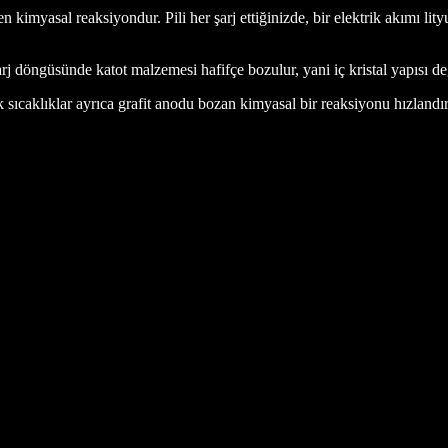
n kimyasal reaksiyondur. Pili her şarj ettiğinizde, bir elektrik akımı li
arj döngüsünde katot malzemesi hafifçe bozulur, yani iç kristal yapısı d
sıcaklıklar ayrıca grafit anodu bozan kimyasal bir reaksiyonu hızlandır