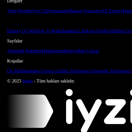
Dergiler
Tüm Dergiler
Ceo Life
Formsante
Maison Française
All About Histo
History Of War
How It Works
İstanbul Life
Kore Pop
Pozitif
Start Up
Sayfalar
Abonelik Paketleri
Hakkımızda
Künye
Bize Ulaşın
Koşullar
Ön Bilgilendirme Formu
Gizlilik Sözleşmesi
Abonelik Sözleşmesi
© 2025
bmag
- Tüm hakları saklıdır.