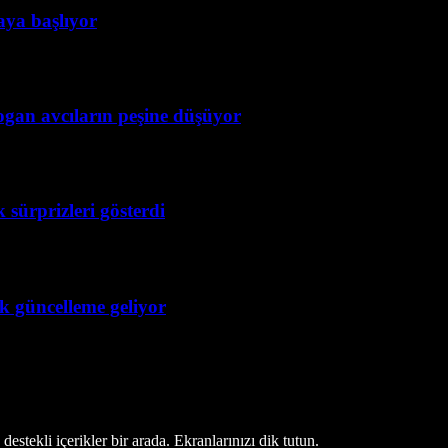
taya başlıyor
ogan avcıların peşine düşüyor
 sürprizleri gösterdi
ük güncelleme geliyor
estekli içerikler bir arada. Ekranlarınızı dik tutun.