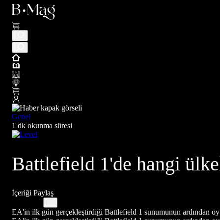
Genel
1 dk okunma süresi
Battlefield 1'de hangi ülk
İçeriği Paylaş
EA'in ilk gün gerçekleştirdiği Battlefield 1 sunumunun ardından oyu