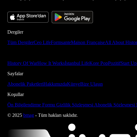
Dergiler
Tüm Dergiler
Ceo Life
Formsante
Maison Française
All About Histo
History Of War
How It Works
İstanbul Life
Kore Pop
Pozitif
Start Up
Sayfalar
Abonelik Paketleri
Hakkımızda
Künye
Bize Ulaşın
Koşullar
Ön Bilgilendirme Formu
Gizlilik Sözleşmesi
Abonelik Sözleşmesi
© 2025
bmag
- Tüm hakları saklıdır.