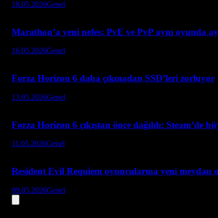
18.05.2026
Genel
Marathon’a yeni nefes: PvE ve PvP aynı oyunda ay
16.05.2026
Genel
Forza Horizon 6 daha çıkmadan SSD’leri zorluyor
13.05.2026
Genel
Forza Horizon 6 çıkıştan önce dağıldı: Steam’de bü
11.05.2026
Genel
Resident Evil Requiem oyuncularına yeni meydan 
09.05.2026
Genel