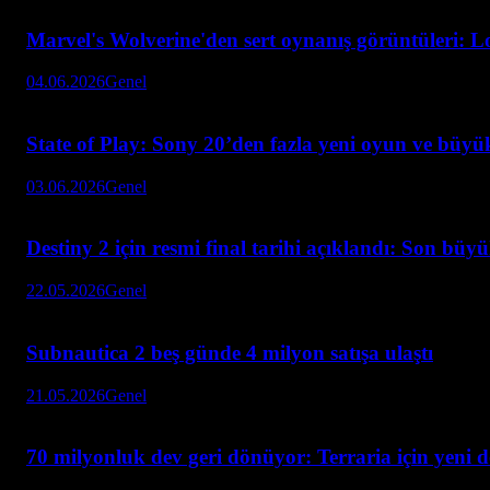
Marvel's Wolverine'den sert oynanış görüntüleri: L
04.06.2026
Genel
State of Play: Sony 20’den fazla yeni oyun ve büyük
03.06.2026
Genel
Destiny 2 için resmi final tarihi açıklandı: Son büy
22.05.2026
Genel
Subnautica 2 beş günde 4 milyon satışa ulaştı
21.05.2026
Genel
70 milyonluk dev geri dönüyor: Terraria için yeni 