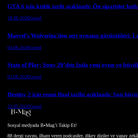
GTA 6 için kritik tarih açıklandı: Ön siparişler haf
18.06.2026
Genel
Marvel's Wolverine'den sert oynanış görüntüleri: L
04.06.2026
Genel
State of Play: Sony 20’den fazla yeni oyun ve büyük
03.06.2026
Genel
Destiny 2 için resmi final tarihi açıklandı: Son büy
22.05.2026
Genel
Sosyal medyada
B•Mag’i Takip Et!
88 dergi yayını, ilham veren podcastler, dikey diziler ve yapay zekâ d