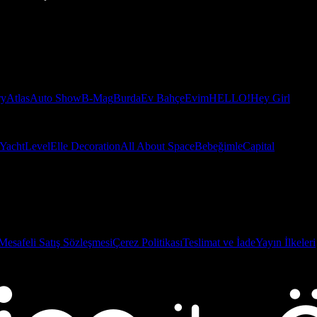
ry
Atlas
Auto Show
B-Mag
Burda
Ev Bahçe
Evim
HELLO!
Hey Girl
Yacht
Level
Elle Decoration
All About Space
Bebeğimle
Capital
Mesafeli Satış Sözleşmesi
Çerez Politikası
Teslimat ve İade
Yayın İlkeleri