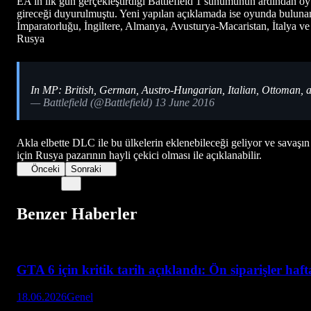
EA'in ilk gün gerçekleştirdiği Battlefield 1 sunumunun ardından oy
gireceği duyurulmuştu. Yeni yapılan açıklamada ise oyunda buluna
İmparatorluğu, İngiltere, Almanya, Avusturya-Macaristan, İtalya ve
Rusya
In MP: British, German, Austro-Hungarian, Italian, Ottoman, 
— Battlefield (@Battlefield) 13 June 2016
Akla elbette DLC ile bu ülkelerin eklenebileceği geliyor ve savaşın
için Rusya pazarının hayli çekici olması ile açıklanabilir.
Önceki
Sonraki
Benzer Haberler
GTA 6 için kritik tarih açıklandı: Ön siparişler haf
18.06.2026
Genel