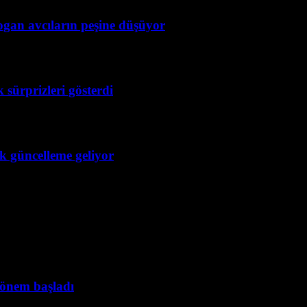
ogan avcıların peşine düşüyor
 sürprizleri gösterdi
ük güncelleme geliyor
dönem başladı