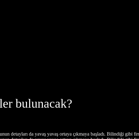
eler bulunacak?
nun detayları da yavaş yavaş ortaya çıkmaya başladı. Bilindiği gibi fi