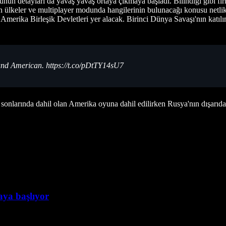
unun detayları da yavaş yavaş ortaya çıkmaya başladı. Bilindiği gibi f
n ülkeler ve multiplayer modunda hangilerinin bulunacağı konusu netli
 Amerika Birleşik Devletleri yer alacak. Birinci Dünya Savaşı'nın katı
and American. https://t.co/pDtTY14sU7
 sonlarında dahil olan Amerika oyuna dahil edilirken Rusya'nın dışarıda
taya başlıyor