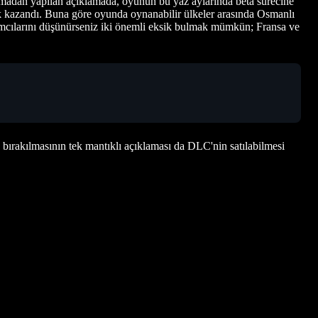
irmadan yapılan açıklamada, oyunun bu yaz aylarında beta sürecine
k kazandı. Buna göre oyunda oynanabilir ülkeler arasında Osmanlı
lımcılarını düşünürseniz iki önemli eksik bulmak mümkün; Fransa ve
 bırakılmasının tek mantıklı açıklaması da DLC'nin satılabilmesi