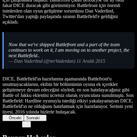
fakat DICE duracak gibi görünmüyor. Battlefront için önemli
isimlerden olan oyun geliştirme sorumlusu Dan Vaderlind,
Twitter'dan yaptığı paylaşımda sıranın Battlefield'e geldiğini
açıkladı.
Now that we've shipped Battlefront and a part of the team
continues to work on it, I am moving on to another project, the
next Battlefield..
— Dan Vaderlind (@mrVaderdan) 11 Aralık 2015
DICE, Battlefield'ın hazırlanma aşamasında Battlefront'u
unutmayacaklarını, ekibin bir bölümünün oyuna ek içerikler
geliştirmeye devam edeceğini söyledi, en son hatırlayacağınız gibi
Battle of Jakku eklentisi ücretsiz olarak oyunculara sunulmuştu. Son
Battlefield: Hardline oyunuyla istediği etkiyi yakalayamayan DICE,
Battlefield'ın ne olduğunu hatırlatmak için hazırlanıyor. Serinin yeni
üyesi, 2016 yılında bizlerle buluşacak.
Önceki
Sonraki