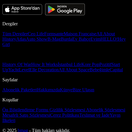
Dergiler
Tüm Dergiler
Ceo Life
Formsante
Maison Française
All About
History
Atlas
Auto Show
B-Mag
Burda
Ev Bahçe
Evim
HELLO!
Hey
Girl
History Of War
How It Works
İstanbul Life
Kore Pop
Pozitif
Start
Up
Yacht
Level
Elle Decoration
All About Space
Bebeğimle
Capital
Sayfalar
Abonelik Paketleri
Hakkımızda
Künye
Bize Ulaşın
Koşullar
Ön Bilgilendirme Formu
Gizlilik Sözleşmesi
Abonelik Sözleşmesi
Mesafeli Satış Sözleşmesi
Çerez Politikası
Teslimat ve İade
Yayın
İlkeleri
© 2025
bmag
- Tüm hakları saklıdır.