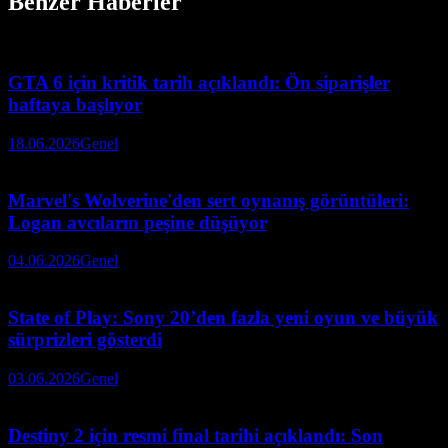
Benzer Haberler
GTA 6 için kritik tarih açıklandı: Ön siparişler
haftaya başlıyor
18.06.2026
Genel
Marvel's Wolverine'den sert oynanış görüntüleri:
Logan avcıların peşine düşüyor
04.06.2026
Genel
State of Play: Sony 20’den fazla yeni oyun ve büyük
sürprizleri gösterdi
03.06.2026
Genel
Destiny 2 için resmi final tarihi açıklandı: Son