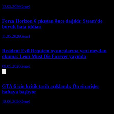
13.05.2026
Genel
Forza Horizon 6 çıkıştan önce dağıldı: Steam’de
büyük hata iddiası
11.05.2026
Genel
Resident Evil Requiem oyuncularına yeni meydan
okuma: Leon Must Die Forever yayında
09.05.2026
Genel
GTA 6 için kritik tarih açıklandı: Ön siparişler
haftaya başlıyor
18.06.2026
Genel