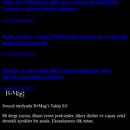
Marvel's Wolverine'den sert oynanış görüntüleri:
Logan avcıların peşine düşüyor
04.06.2026
Genel
State of Play: Sony 20’den fazla yeni oyun ve büyük
sürprizleri gösterdi
03.06.2026
Genel
Destiny 2 için resmi final tarihi açıklandı: Son
büyük güncelleme geliyor
22.05.2026
Genel
Sosyal medyada
B•Mag’i Takip Et!
88 dergi yayını, ilham veren podcastler, dikey diziler ve yapay zekâ
destekli içerikler bir arada. Ekranlarınızı dik tutun.