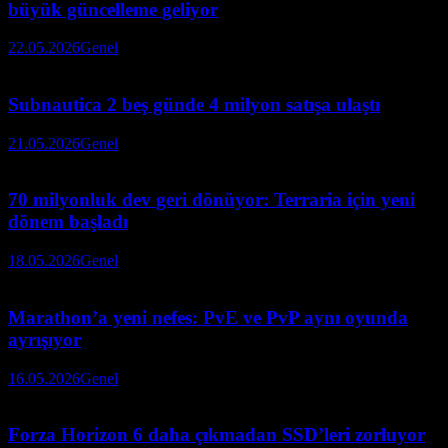
büyük güncelleme geliyor
22.05.2026
Genel
Subnautica 2 beş günde 4 milyon satışa ulaştı
21.05.2026
Genel
70 milyonluk dev geri dönüyor: Terraria için yeni
dönem başladı
18.05.2026
Genel
Marathon’a yeni nefes: PvE ve PvP aynı oyunda
ayrışıyor
16.05.2026
Genel
Forza Horizon 6 daha çıkmadan SSD’leri zorluyor