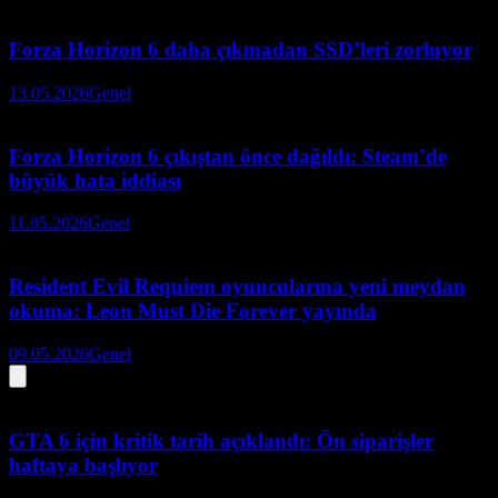
Forza Horizon 6 daha çıkmadan SSD’leri zorluyor
13.05.2026
Genel
Forza Horizon 6 çıkıştan önce dağıldı: Steam’de
büyük hata iddiası
11.05.2026
Genel
Resident Evil Requiem oyuncularına yeni meydan
okuma: Leon Must Die Forever yayında
09.05.2026
Genel
GTA 6 için kritik tarih açıklandı: Ön siparişler
haftaya başlıyor