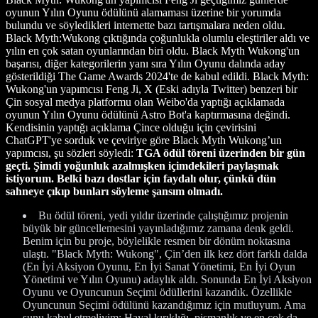
oyunun Yılın Oyunu ödülünü alamaması üzerine bir yorumda
bulundu ve söyledikleri internette bazı tartışmalara neden oldu.
Black Myth:Wukong çıktığında çoğunlukla olumlu eleştiriler aldı ve
yılın en çok satan oyunlarından biri oldu. Black Myth Wukong'un
başarısı, diğer kategorilerin yanı sıra Yılın Oyunu dalında aday
gösterildiği The Game Awards 2024'te de kabul edildi. Black Myth:
Wukong'un yapımcısı Feng Ji, X (Eski adıyla Twitter) benzeri bir
Çin sosyal medya platformu olan Weibo'da yaptığı açıklamada
oyunun Yılın Oyunu ödülünü Astro Bot'a kaptırmasına değindi.
Kendisinin yaptığı açıklama Çince olduğu için çevirisini
ChatGPT'ye sorduk ve çeviriye göre Black Myth Wukong’un
yapımcısı, şu sözleri söyledi:
TGA ödül töreni üzerinden bir gün
geçti. Şimdi yoğunluk azalmışken içimdekileri paylaşmak
istiyorum. Belki bazı dostlar için faydalı olur, çünkü dün
sahneye çıkıp bunları söyleme şansım olmadı.
Bu ödül töreni, yedi yıldır üzerinde çalıştığımız projenin
büyük bir güncellemesini yayınladığımız zamana denk geldi.
Benim için bu proje, böylelikle resmen bir dönüm noktasına
ulaştı. "Black Myth: Wukong", Çin’den ilk kez dört farklı dalda
(En İyi Aksiyon Oyunu, En İyi Sanat Yönetimi, En İyi Oyun
Yönetimi ve Yılın Oyunu) adaylık aldı. Sonunda En İyi Aksiyon
Oyunu ve Oyuncunun Seçimi ödüllerini kazandık. Özellikle
Oyuncunun Seçimi ödülünü kazandığımız için mutluyum. Ama
şunu kabul etmeliyim: Hayal kırıklığı, pişmanlık ve en çok da