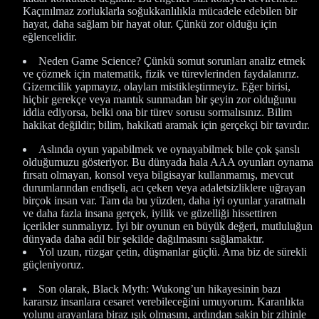
Kaçınılmaz zorluklarla soğukkanlılıkla mücadele edebilen bir
hayat, daha sağlam bir hayat olur. Çünkü zor olduğu için
eğlencelidir.
Neden Game Science? Çünkü somut sorunları analiz etmek
ve çözmek için matematik, fizik ve türevlerinden faydalanırız.
Gizemcilik yapmayız, olayları mistikleştirmeyiz. Eğer birisi,
hiçbir gerekçe veya mantık sunmadan bir şeyin zor olduğunu
iddia ediyorsa, belki ona bir türev sorusu sormalısınız. Bilim
hakikat değildir; bilim, hakikati aramak için gerçekçi bir tavırdır.
Aslında oyun yapabilmek ve oynayabilmek bile çok şanslı
olduğumuzu gösteriyor. Bu dünyada hala AAA oyunları oynama
fırsatı olmayan, konsol veya bilgisayar kullanmamış, mevcut
durumlarından endişeli, acı çeken veya adaletsizliklere uğrayan
birçok insan var. Tam da bu yüzden, daha iyi oyunlar yaratmalı
ve daha fazla insana gerçek, iyilik ve güzelliği hissettiren
içerikler sunmalıyız. İyi bir oyunun en büyük değeri, mutluluğun
dünyada daha adil bir şekilde dağılmasını sağlamaktır.
Yol uzun, rüzgar çetin, düşmanlar güçlü. Ama biz de sürekli
güçleniyoruz.
Son olarak, Black Myth: Wukong’un hikayesinin bazı
kararsız insanlara cesaret verebileceğini umuyorum. Karanlıkta
yolunu arayanlara biraz ışık olmasını, ardından sakin bir zihinle