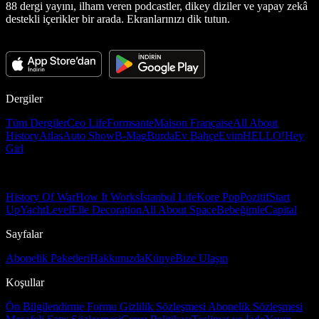
88 dergi yayını, ilham veren podcastler, dikey diziler ve yapay zekâ
destekli içerikler bir arada. Ekranlarınızı dik tutun.
Dergiler
Tüm Dergiler
Ceo Life
Formsante
Maison Française
All About
History
Atlas
Auto Show
B-Mag
Burda
Ev Bahçe
Evim
HELLO!
Hey
Girl
History Of War
How It Works
İstanbul Life
Kore Pop
Pozitif
Start
Up
Yacht
Level
Elle Decoration
All About Space
Bebeğimle
Capital
Sayfalar
Abonelik Paketleri
Hakkımızda
Künye
Bize Ulaşın
Koşullar
Ön Bilgilendirme Formu
Gizlilik Sözleşmesi
Abonelik Sözleşmesi