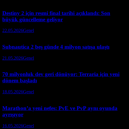
Destiny 2 için resmi final tarihi açıklandı: Son
büyük güncelleme geliyor
22.05.2026
Genel
Subnautica 2 beş günde 4 milyon satışa ulaştı
21.05.2026
Genel
70 milyonluk dev geri dönüyor: Terraria için yeni
dönem başladı
18.05.2026
Genel
Marathon’a yeni nefes: PvE ve PvP aynı oyunda
ayrışıyor
16.05.2026
Genel