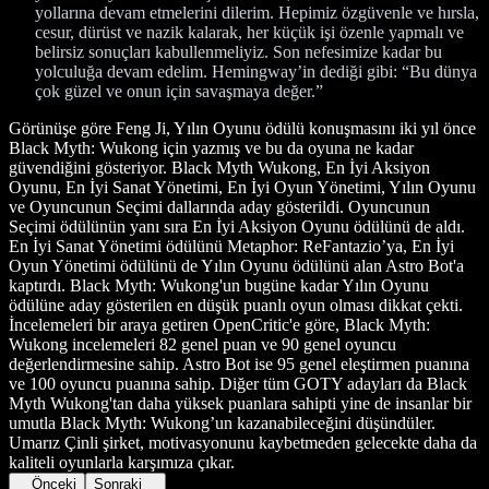
yollarına devam etmelerini dilerim. Hepimiz özgüvenle ve hırsla,
cesur, dürüst ve nazik kalarak, her küçük işi özenle yapmalı ve
belirsiz sonuçları kabullenmeliyiz. Son nefesimize kadar bu
yolculuğa devam edelim. Hemingway’in dediği gibi: “Bu dünya
çok güzel ve onun için savaşmaya değer.”
Görünüşe göre Feng Ji, Yılın Oyunu ödülü konuşmasını iki yıl önce
Black Myth: Wukong için yazmış ve bu da oyuna ne kadar
güvendiğini gösteriyor. Black Myth Wukong, En İyi Aksiyon
Oyunu, En İyi Sanat Yönetimi, En İyi Oyun Yönetimi, Yılın Oyunu
ve Oyuncunun Seçimi dallarında aday gösterildi. Oyuncunun
Seçimi ödülünün yanı sıra En İyi Aksiyon Oyunu ödülünü de aldı.
En İyi Sanat Yönetimi ödülünü Metaphor: ReFantazio’ya, En İyi
Oyun Yönetimi ödülünü de Yılın Oyunu ödülünü alan Astro Bot'a
kaptırdı. Black Myth: Wukong'un bugüne kadar Yılın Oyunu
ödülüne aday gösterilen en düşük puanlı oyun olması dikkat çekti.
İncelemeleri bir araya getiren OpenCritic'e göre, Black Myth:
Wukong incelemeleri 82 genel puan ve 90 genel oyuncu
değerlendirmesine sahip. Astro Bot ise 95 genel eleştirmen puanına
ve 100 oyuncu puanına sahip. Diğer tüm GOTY adayları da Black
Myth Wukong'tan daha yüksek puanlara sahipti yine de insanlar bir
umutla Black Myth: Wukong’un kazanabileceğini düşündüler.
Umarız Çinli şirket, motivasyonunu kaybetmeden gelecekte daha da
kaliteli oyunlarla karşımıza çıkar.
Önceki
Sonraki