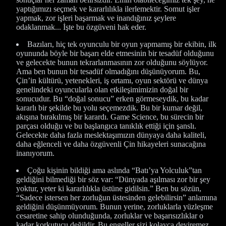
yaptığımızı seçmek ve kararlılıkla ilerlemektir. Somut işler
yapmak, zor işleri başarmak ve inandığınız şeylere
odaklanmak... İşte bu özgüveni hak eder.
Bazıları, hiç tek oyunculu bir oyun yapmamış bir ekibin, ilk
oyununda böyle bir başarı elde etmesinin bir tesadüf olduğunu
ve gelecekte bunun tekrarlanmasının zor olduğunu söylüyor.
Ama ben bunun bir tesadüf olmadığını düşünüyorum. Bu,
Çin’in kültürü, yetenekleri, iş ortamı, oyun sektörü ve dünya
genelindeki oyuncularla olan etkileşimimizin doğal bir
sonucudur. Bu “doğal sonucu” erken görmeseydik, bu kadar
kararlı bir şekilde bu yolu seçemezdik. Bu bir kumar değil,
akışına bırakılmış bir karardı. Game Science, bu sürecin bir
parçası olduğu ve bu başlangıca tanıklık ettiği için şanslı.
Gelecekte daha fazla meslektaşımızın dünyaya daha kaliteli,
daha eğlenceli ve daha özgüvenli Çin hikayeleri sunacağına
inanıyorum.
Çoğu kişinin bildiği ama aslında “Batı’ya Yolculuk”tan
geldiğini bilmediği bir söz var: “Dünyada aşılması zor bir şey
yoktur, yeter ki kararlılıkla üstüne gidilsin.” Ben bu sözün,
“Sadece istersen her zorluğun üstesinden gelebilirsin” anlamına
geldiğini düşünmüyorum. Bunun yerine, zorluklarla yüzleşme
cesaretine sahip olunduğunda, zorluklar ve başarısızlıklar o
kadar korkutucu değildir. Bu engeller sizi kolayca deviremez.