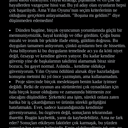
hayallerden vazgeçme hissi var. Bu yıl aday olan oyunların hepsi
çok başarılıydı. Ama Yılın Oyunu’nun seçim kriterlerinin ne
olduğunu gerçekten anlayamadım. "Boşuna mı geldim?" diye
düşünmeden edemedim!
Dünden bugüne, birçok oyuncunun yorumlarında güçlü bir
memnuniyetsizlik, hayal kırıklığı ve öfke gördüm. Çoğu bunu
mizahi ve ironik bir şekilde ifade etmiş, güldüm doğrusu. Bu
duyguları tamamen anlıyorum, çünkü aynılarını ben de hissettim.
Ama biliyorum ki bu duyguların temelinde acı ya da kötü niyet
değil, özsaygı ve kendine güven yatıyor. Bu kadar kendine
güvenip yine de başkalarının takdirini alamamak biraz sinir
bozucu, bu gayet normal. Aslında... kendime oldukça
güveniyorum. Yılın Oyunu ödülünü alırsak diye hazırladığım
konuşma metnini iki yıl önce yazmıştım, ama kullanamadım.
Proje sürecinde birçok meslektaşım benim kadar iyimser
değildi. Belki de oyunun ara sürümlerini çok oynadıkları için
hala birçok kusur olduğunu ve zamanında bitirmenin zor
olacağını düşündüler. Şirketteki ana işim, sürekli onlara zaten
harika bir iş çıkardığımızı ve ürünün sürekli geliştiğini
hatırlatmaktı. Evet, sadece kazandığınızda kendinize
güveniyorsanız, bu özgüven değil, sonuçların tekrarından
ibarettir. Bugün kaybettik, yarın da kaybedebiliriz. Ama ne fark
eder? Sonuçları etkileyen faktörler çok karmaşık, bu yüzden
sonuçlar her zaman belirsizdir. Emin olabileceğimiz tek şey, ne