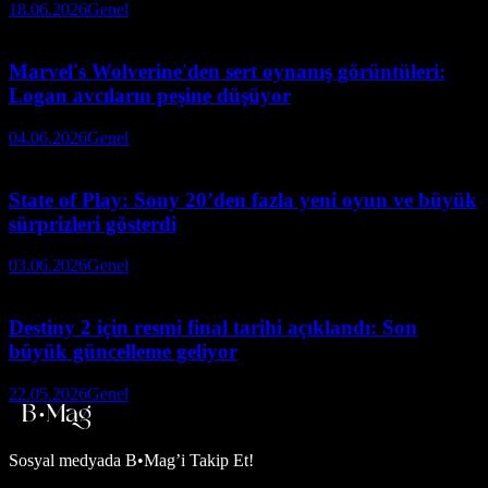
18.06.2026
Genel
Marvel's Wolverine'den sert oynanış görüntüleri:
Logan avcıların peşine düşüyor
04.06.2026
Genel
State of Play: Sony 20’den fazla yeni oyun ve büyük
sürprizleri gösterdi
03.06.2026
Genel
Destiny 2 için resmi final tarihi açıklandı: Son
büyük güncelleme geliyor
22.05.2026
Genel
Sosyal medyada
B•Mag’i Takip Et!