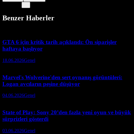
Benzer Haberler
GTA 6 için kritik tarih açıklandı: Ön siparişler
haftaya başlıyor
18.06.2026
Genel
Marvel's Wolverine'den sert oynanış görüntüleri:
Logan avcıların peşine düşüyor
04.06.2026
Genel
State of Play: Sony 20’den fazla yeni oyun ve büyük
sürprizleri gösterdi
03.06.2026
Genel