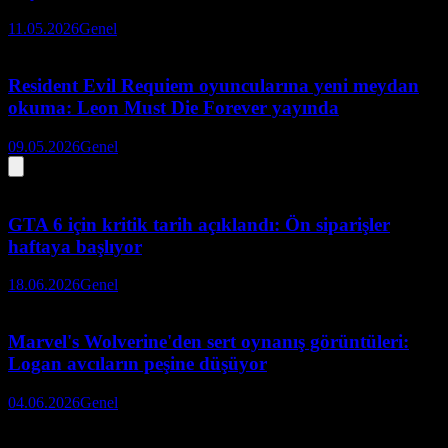
11.05.2026
Genel
Resident Evil Requiem oyuncularına yeni meydan
okuma: Leon Must Die Forever yayında
09.05.2026
Genel
GTA 6 için kritik tarih açıklandı: Ön siparişler
haftaya başlıyor
18.06.2026
Genel
Marvel's Wolverine'den sert oynanış görüntüleri:
Logan avcıların peşine düşüyor
04.06.2026
Genel