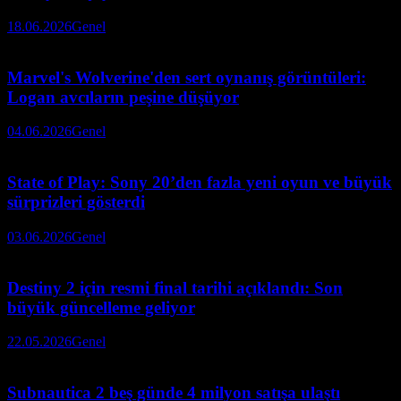
18.06.2026
Genel
Marvel's Wolverine'den sert oynanış görüntüleri:
Logan avcıların peşine düşüyor
04.06.2026
Genel
State of Play: Sony 20’den fazla yeni oyun ve büyük
sürprizleri gösterdi
03.06.2026
Genel
Destiny 2 için resmi final tarihi açıklandı: Son
büyük güncelleme geliyor
22.05.2026
Genel
Subnautica 2 beş günde 4 milyon satışa ulaştı