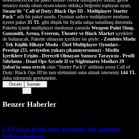
senaryo modu olsun oyuncuların oldukça beğenisi toplayan oyun,
Steam'de "Call of Duty: Black Ops III - Multiplayer Starter
Pack"
adlı bir paket sundu. Oyunun sadece multiplayer modunu
içeren paket
35 TL
gibi düşük bir fiyatla satışa sunulmuş durumda.
Paketin içinde multiplayer modunun yanında
Weapon Paint Shop,
Gunsmith, Arena, Freerun, Theater ve Black Market
içerikleri
de bulunacak. Pakette olmayan içerikler ise şöyle:
- Zombies Modu
- Tek Kişilik Hikaye Modu - Özel Multiplayer Oyunları -
Prestige (55. seviyeden yukarı çıkamıyorsunuz) - Modlu
İçeriklere Erişim - Dereceli Olmayan Sunucu Tarayıcısı - Profil
Sıfırlama - Dead Ops Arcade II ve Nightmares Modları
29
Şubat'ta sona erecek
olan "Starter Pack'i" aldıktan sonra Call of
Duty: Black Ops III'ün tam sürümünü satın almak isterseniz
144 TL
daha ödemeniz gerekmekte.
Önceki
Sonraki
Benzer Haberler
GTA 6 için kritik tarih açıklandı: Ön siparişler
haftaya başlıyor