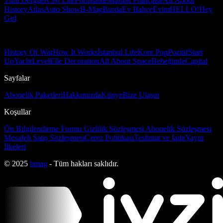
Tüm Dergiler
Ceo Life
Formsante
Maison Française
All About
History
Atlas
Auto Show
B-Mag
Burda
Ev Bahçe
Evim
HELLO!
Hey
Girl
History Of War
How It Works
İstanbul Life
Kore Pop
Pozitif
Start
Up
Yacht
Level
Elle Decoration
All About Space
Bebeğimle
Capital
Sayfalar
Abonelik Paketleri
Hakkımızda
Künye
Bize Ulaşın
Koşullar
Ön Bilgilendirme Formu
Gizlilik Sözleşmesi
Abonelik Sözleşmesi
Mesafeli Satış Sözleşmesi
Çerez Politikası
Teslimat ve İade
Yayın
İlkeleri
© 2025
bmag
- Tüm hakları saklıdır.