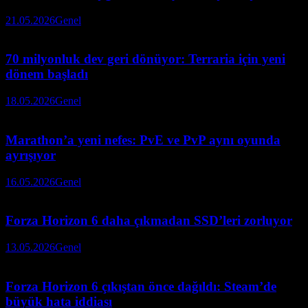
21.05.2026
Genel
70 milyonluk dev geri dönüyor: Terraria için yeni
dönem başladı
18.05.2026
Genel
Marathon’a yeni nefes: PvE ve PvP aynı oyunda
ayrışıyor
16.05.2026
Genel
Forza Horizon 6 daha çıkmadan SSD’leri zorluyor
13.05.2026
Genel
Forza Horizon 6 çıkıştan önce dağıldı: Steam’de
büyük hata iddiası