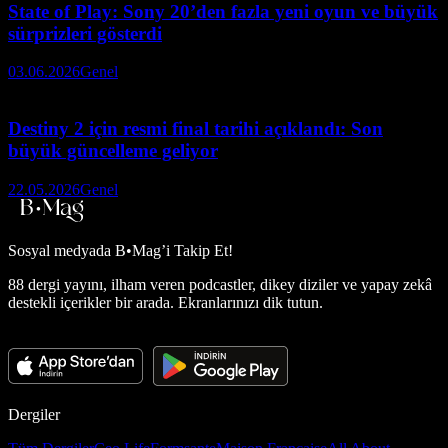
State of Play: Sony 20’den fazla yeni oyun ve büyük
sürprizleri gösterdi
03.06.2026
Genel
Destiny 2 için resmi final tarihi açıklandı: Son
büyük güncelleme geliyor
22.05.2026
Genel
Sosyal medyada
B•Mag’i Takip Et!
88 dergi yayını, ilham veren podcastler, dikey diziler ve yapay zekâ
destekli içerikler bir arada. Ekranlarınızı dik tutun.
Dergiler