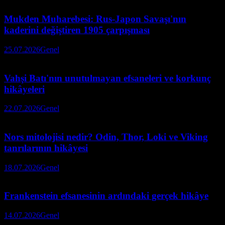
Mukden Muharebesi: Rus-Japon Savaşı'nın
kaderini değiştiren 1905 çarpışması
25.07.2026
Genel
Vahşi Batı'nın unutulmayan efsaneleri ve korkunç
hikâyeleri
22.07.2026
Genel
Nors mitolojisi nedir? Odin, Thor, Loki ve Viking
tanrılarının hikâyesi
18.07.2026
Genel
Frankenstein efsanesinin ardındaki gerçek hikâye
14.07.2026
Genel