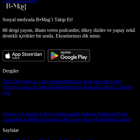
22.07.2026
Genel
Sosyal medyada
B•Mag’i Takip Et!
88 dergi yayını, ilham veren podcastler, dikey diziler ve yapay zekâ
destekli içerikler bir arada. Ekranlarınızı dik tutun.
Dergiler
Tüm Dergiler
Ceo Life
Formsante
Maison Française
All About
History
Atlas
Auto Show
B-Mag
Burda
Ev Bahçe
Evim
HELLO!
Hey
Girl
History Of War
How It Works
İstanbul Life
Kore Pop
Pozitif
Start
Up
Yacht
Level
Elle Decoration
All About Space
Bebeğimle
Capital
Sayfalar