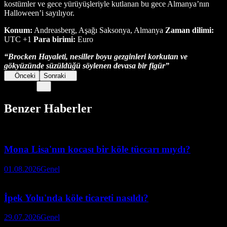
kostümler ve gece yürüyüşleriyle kutlanan bu gece Almanya’nın
Halloween’i sayılıyor.
Konum:
Andreasberg, Aşağı Saksonya, Almanya
Zaman dilimi:
UTC +1
Para birimi:
Euro
“Brocken Hayaleti, nesiller boyu gezginleri korkutan ve
gökyüzünde süzüldüğü söylenen devasa bir figür”
Önceki
Sonraki
Benzer Haberler
Mona Lisa'nın kocası bir köle tüccarı mıydı?
01.08.2026
Genel
İpek Yolu'nda köle ticareti nasıldı?
29.07.2026
Genel