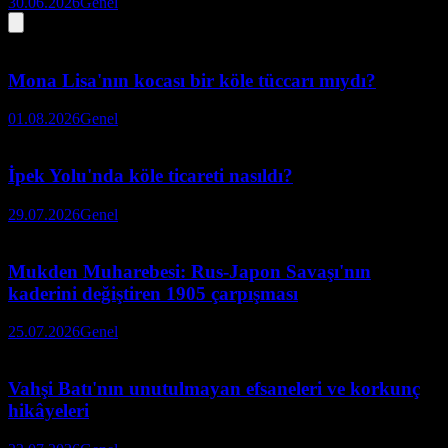
30.06.2026
Genel
Mona Lisa'nın kocası bir köle tüccarı mıydı?
01.08.2026
Genel
İpek Yolu'nda köle ticareti nasıldı?
29.07.2026
Genel
Mukden Muharebesi: Rus-Japon Savaşı'nın
kaderini değiştiren 1905 çarpışması
25.07.2026
Genel
Vahşi Batı'nın unutulmayan efsaneleri ve korkunç
hikâyeleri