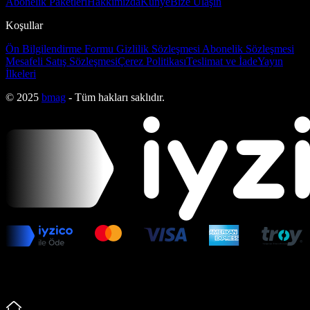
Abonelik Paketleri
Hakkımızda
Künye
Bize Ulaşın
Koşullar
Ön Bilgilendirme Formu
Gizlilik Sözleşmesi
Abonelik Sözleşmesi
Mesafeli Satış Sözleşmesi
Çerez Politikası
Teslimat ve İade
Yayın
İlkeleri
© 2025
bmag
- Tüm hakları saklıdır.