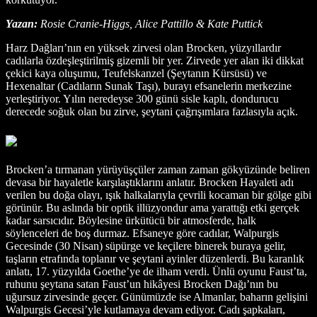
Yazan:
Rosie Cranie-Higgs, Alice Pattillo & Kate Puttick
Harz Dağları’nın en yüksek zirvesi olan Brocken, yüzyıllardır
cadılarla özdeşleştirilmiş gizemli bir yer. Zirvede yer alan iki dikkat
çekici kaya oluşumu, Teufelskanzel (Şeytanın Kürsüsü) ve
Hexenaltar (Cadıların Sunak Taşı), burayı efsanelerin merkezine
yerleştiriyor. Yılın neredeyse 300 günü sisle kaplı, dondurucu
derecede soğuk olan bu zirve, şeytani çağrışımlara fazlasıyla açık.
Brocken’a tırmanan yürüyüşçüler zaman zaman gökyüzünde beliren
devasa bir hayaletle karşılaştıklarını anlatır. Brocken Hayaleti adı
verilen bu doğa olayı, ışık halkalarıyla çevrili kocaman bir gölge gibi
görünür. Bu aslında bir optik illüzyondur ama yarattığı etki gerçek
kadar sarsıcıdır. Böylesine ürkütücü bir atmosferde, halk
söylenceleri de boş durmaz. Efsaneye göre cadılar, Walpurgis
Gecesinde (30 Nisan) süpürge ve keçilere binerek buraya gelir,
taşların etrafında toplanır ve şeytani ayinler düzenlerdi. Bu karanlık
anlatı, 17. yüzyılda Goethe’ye de ilham verdi. Ünlü oyunu Faust’ta,
ruhunu şeytana satan Faust’un hikâyesi Brocken Dağı’nın bu
uğursuz zirvesinde geçer. Günümüzde ise Almanlar, baharın gelişini
Walpurgis Gecesi’yle kutlamaya devam ediyor. Cadı şapkaları,