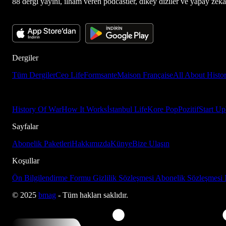
88 dergi yayını, ilham veren podcastler, dikey diziler ve yapay zekâ d
Dergiler
Tüm Dergiler
Ceo Life
Formsante
Maison Française
All About Histo
History Of War
How It Works
İstanbul Life
Kore Pop
Pozitif
Start Up
Sayfalar
Abonelik Paketleri
Hakkımızda
Künye
Bize Ulaşın
Koşullar
Ön Bilgilendirme Formu
Gizlilik Sözleşmesi
Abonelik Sözleşmesi
© 2025
bmag
- Tüm hakları saklıdır.