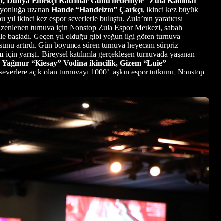
up, Dünya Emekçi Kadınlar Günü nedeniyle “Zula Kadınlar
mpiyonluğa uzanan
Hande “Handeizm” Çarkçı
, ikinci kez büyük
u yıl ikinci kez espor severlerle buluştu. Zula’nın yaratıcısı
üzenlenen turnuva için Nonstop Zula Espor Merkezi, sabah
 ile başladı. Geçen yıl olduğu gibi yoğun ilgi gören turnuva
şkusunu artırdı. Gün boyunca süren turnuva heyecanı sürpriz
zu
için yarıştı. Bireysel katılımla gerçekleşen turnuvada yaşanan
,
Yağmur “Kiesay” Vodina ikincilik, Gizem “Luie”
severlere açık olan turnuvayı 1000’i aşkın espor tutkunu, Nonstop