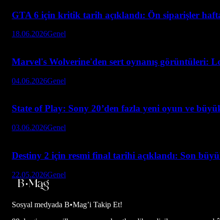
GTA 6 için kritik tarih açıklandı: Ön siparişler haf
18.06.2026
Genel
Marvel's Wolverine'den sert oynanış görüntüleri: L
04.06.2026
Genel
State of Play: Sony 20’den fazla yeni oyun ve büyük
03.06.2026
Genel
Destiny 2 için resmi final tarihi açıklandı: Son büy
22.05.2026
Genel
Sosyal medyada
B•Mag’i Takip Et!