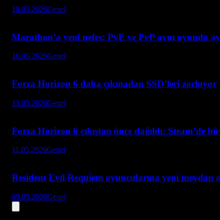
18.05.2026
Genel
Marathon’a yeni nefes: PvE ve PvP aynı oyunda ay
16.05.2026
Genel
Forza Horizon 6 daha çıkmadan SSD’leri zorluyor
13.05.2026
Genel
Forza Horizon 6 çıkıştan önce dağıldı: Steam’de bü
11.05.2026
Genel
Resident Evil Requiem oyuncularına yeni meydan 
09.05.2026
Genel