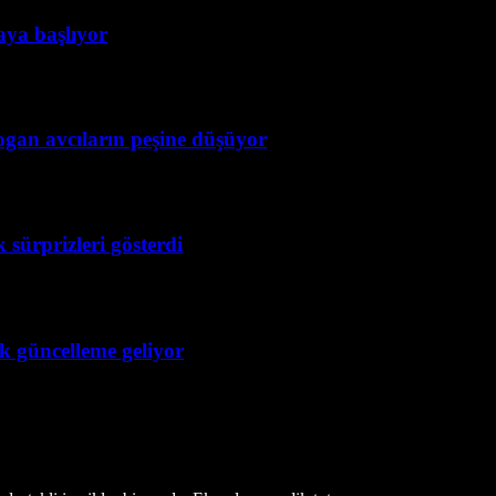
taya başlıyor
ogan avcıların peşine düşüyor
 sürprizleri gösterdi
ük güncelleme geliyor