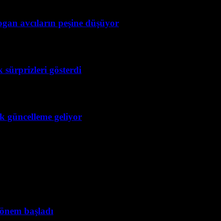
ogan avcıların peşine düşüyor
 sürprizleri gösterdi
ük güncelleme geliyor
dönem başladı