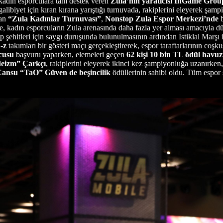
a kadın esporculara tam destek veren
Zula’nın yaratıcısı InGame Gro
 galibiyet için kıran kırana yarıştığı turnuvada, rakiplerini eleyerek şa
lan
“Zula Kadınlar Turnuvası”
,
Nonstop Zula Espor Merkezi’nde
b
kadın esporcuların Zula arenasında daha fazla yer alması amacıyla d
ip şehitleri için saygı duruşunda bulunulmasının ardından İstiklal Marşı
-z
takımları bir gösteri maçı gerçekleştirerek, espor taraftarlarının co
cusu
başvuru yaparken, elemeleri geçen
62 kişi 10 bin TL ödül havu
eizm” Çarkçı
, rakiplerini eleyerek ikinci kez şampiyonluğa uzanırken
ansu “TaO” Güven de beşincilik
ödüllerinin sahibi oldu. Tüm espor 