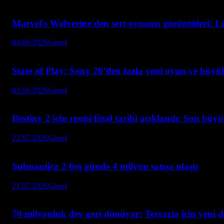
Marvel's Wolverine'den sert oynanış görüntüleri: L
04.06.2026
Genel
State of Play: Sony 20’den fazla yeni oyun ve büyük
03.06.2026
Genel
Destiny 2 için resmi final tarihi açıklandı: Son büy
22.05.2026
Genel
Subnautica 2 beş günde 4 milyon satışa ulaştı
21.05.2026
Genel
70 milyonluk dev geri dönüyor: Terraria için yeni 