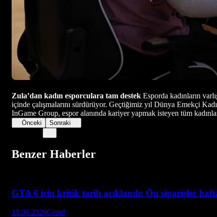
Zula’dan kadın esporculara tam destek
Esporda kadınların varlığ
içinde çalışmalarını sürdürüyor. Geçtiğimiz yıl Dünya Emekçi Kadın
InGame Group, espor alanında kariyer yapmak isteyen tüm kadınların
Önceki
Sonraki
Benzer Haberler
GTA 6 için kritik tarih açıklandı: Ön siparişler haf
18.06.2026
Genel