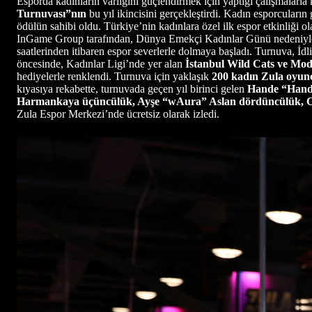
Esporda kadınların varlığını güçlendirmek için yaptığı çalışmalarl
Turnuvası”nın
bu yıl ikincisini gerçekleştirdi. Kadın esporcuların
ödülün sahibi oldu. Türkiye’nin kadınlara özel ilk espor etkinliği o
InGame Group tarafından, Dünya Emekçi Kadınlar Günü nedeniyle, 
saatlerinden itibaren espor severlerle dolmaya başladı. Turnuva, İdl
öncesinde, Kadınlar Ligi’nde yer alan
İstanbul Wild Cats ve Mod
hediyelerle renklendi. Turnuva için yaklaşık
200 kadın Zula oyun
kıyasıya rekabette, turnuvada geçen yıl birinci gelen
Hande “Hand
Harmankaya üçüncülük, Ayşe “wAura” Aslan dördüncülük, C
Zula Espor Merkezi’nde ücretsiz olarak izledi.