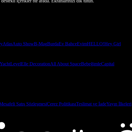
estekli içerikler bir arada. Ekranlarınızı dik tutun.
ry
Atlas
Auto Show
B-Mag
Burda
Ev Bahçe
Evim
HELLO!
Hey Girl
Yacht
Level
Elle Decoration
All About Space
Bebeğimle
Capital
Mesafeli Satış Sözleşmesi
Çerez Politikası
Teslimat ve İade
Yayın İlkeleri