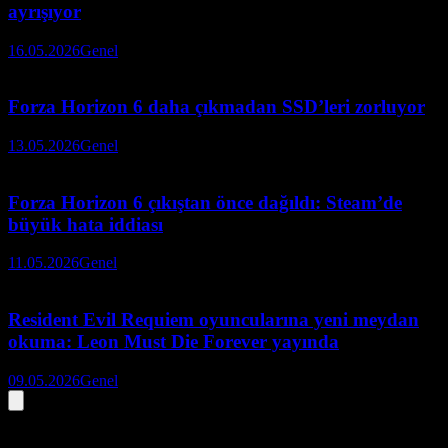
ayrışıyor
16.05.2026
Genel
Forza Horizon 6 daha çıkmadan SSD’leri zorluyor
13.05.2026
Genel
Forza Horizon 6 çıkıştan önce dağıldı: Steam’de
büyük hata iddiası
11.05.2026
Genel
Resident Evil Requiem oyuncularına yeni meydan
okuma: Leon Must Die Forever yayında
09.05.2026
Genel