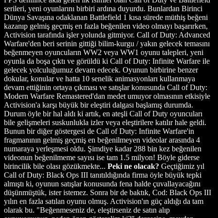
serileri, yeni oyunlarını birbiri ardına duyurdu. Bunlardan Birinci
Dünya Savaşına odaklanan Battlefield 1 kısa sürede müthiş beğeni
kazanıp gelmiş geçmiş en fazla beğenilen video olmayı başarırken,
Activision tarafında işler yolunda gitmiyor. Call of Duty: Advanced
Warfare'den beri serinin gittiği bilim-kurgu / yakın gelecek temasını
beğenmeyen oyuncuların WW2 veya WW1 oyunu talepleri, yeni
oyunla da boşa çıktı ve görüldü ki Call of Duty: Infinite Warfare ile
gelecek yolculuğumuz devam edecek. Oyunun birbirine benzer
dokular, konular ve hatta 10 senelik animasyonları kullanmaya
devam ettiğinin ortaya çıkması ve satışlar konusunda Call of Duty:
Modern Warfare Remastered'dan medet umuyor olmasının etkisiyle
Activision'a karşı büyük bir eleştiri dalgası başlamış durumda.
Durum öyle bir hal aldı ki artık, en ateşli Call of Duty oyuncuları
bile gelişmeleri suskunlukla izler veya eleştirilere katılır hale geldi.
Bunun bir diğer göstergesi de Call of Duty: Infinite Warfare'in
fragmanının gelmiş geçmiş en beğenilmeyen videolar arasında 4
numaraya yerleşmesi oldu. Şimdiye kadar 288 bin kez beğenilen
videonun beğenilmeme sayısı ise tam 1.5 milyon! Böyle giderse
birincilik bile olası gözükmekte...
Peki ne olacak?
Geçtiğimiz yıl
Call of Duty: Black Ops III tanıtıldığında firma öyle büyük tepki
almıştı ki, oyunun satışlar konusunda fena halde çuvallayacağını
düşünmüştük, ister istemez. Sonra bir de baktık, Cod: Black Ops III
yılın en fazla satılan oyunu olmuş. Activision'ın güç aldığı da tam
olarak bu. "Beğenmeseniz de, eleştirseniz de satın alıp