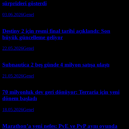
sürprizleri gösterdi
03.06.2026
Genel
Destiny 2 için resmi final tarihi açıklandı: Son
büyük güncelleme geliyor
22.05.2026
Genel
Subnautica 2 beş günde 4 milyon satışa ulaştı
21.05.2026
Genel
70 milyonluk dev geri dönüyor: Terraria için yeni
dönem başladı
18.05.2026
Genel
Marathon’a yeni nefes: PvE ve PvP aynı oyunda