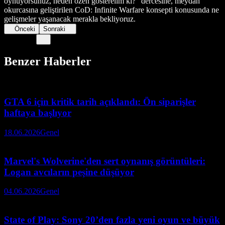
oynuyorsunuz, neden özen gösterelim ki?" dercesine, meydan
okurcasına geliştirilen CoD: Infinite Warfare konsepti konusunda ne
gelişmeler yaşanacak merakla bekliyoruz.
Önceki
Sonraki
Benzer Haberler
GTA 6 için kritik tarih açıklandı: Ön siparişler
haftaya başlıyor
18.06.2026
Genel
Marvel's Wolverine'den sert oynanış görüntüleri:
Logan avcıların peşine düşüyor
04.06.2026
Genel
State of Play: Sony 20’den fazla yeni oyun ve büyük