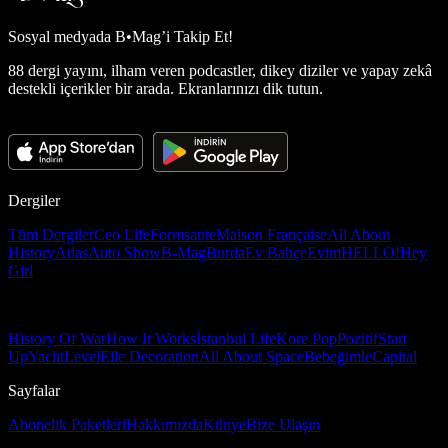
Sosyal medyada
B•Mag’i Takip Et!
88 dergi yayını, ilham veren podcastler, dikey diziler ve yapay zekâ
destekli içerikler bir arada. Ekranlarınızı dik tutun.
Dergiler
Tüm Dergiler
Ceo Life
Formsante
Maison Française
All About
History
Atlas
Auto Show
B-Mag
Burda
Ev Bahçe
Evim
HELLO!
Hey
Girl
History Of War
How It Works
İstanbul Life
Kore Pop
Pozitif
Start
Up
Yacht
Level
Elle Decoration
All About Space
Bebeğimle
Capital
Sayfalar
Abonelik Paketleri
Hakkımızda
Künye
Bize Ulaşın