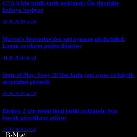
GTA 6 için kritik tarih açıklandı: Ön siparişler
haftaya başlıyor
18.06.2026
Genel
Marvel's Wolverine'den sert oynanış görüntüleri:
Logan avcıların peşine düşüyor
04.06.2026
Genel
State of Play: Sony 20’den fazla yeni oyun ve büyük
sürprizleri gösterdi
03.06.2026
Genel
Destiny 2 için resmi final tarihi açıklandı: Son
büyük güncelleme geliyor
22.05.2026
Genel