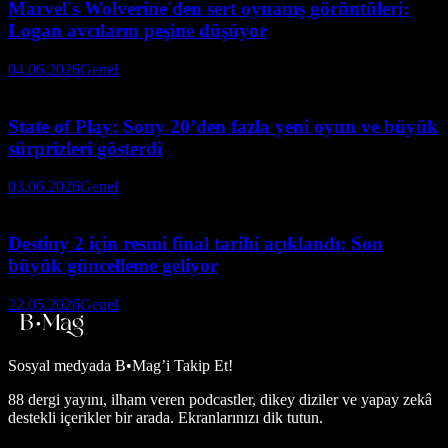
Marvel's Wolverine'den sert oynanış görüntüleri:
Logan avcıların peşine düşüyor
04.06.2026
Genel
State of Play: Sony 20’den fazla yeni oyun ve büyük
sürprizleri gösterdi
03.06.2026
Genel
Destiny 2 için resmi final tarihi açıklandı: Son
büyük güncelleme geliyor
22.05.2026
Genel
Sosyal medyada
B•Mag’i Takip Et!
88 dergi yayını, ilham veren podcastler, dikey diziler ve yapay zekâ
destekli içerikler bir arada. Ekranlarınızı dik tutun.