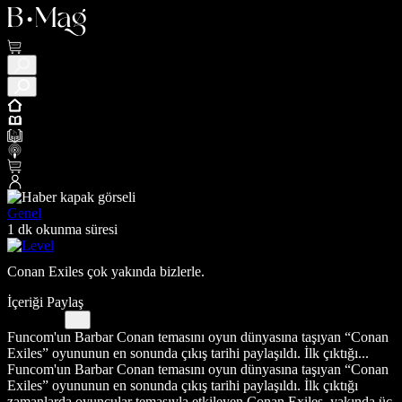
Genel
1 dk okunma süresi
Conan Exiles çok yakında bizlerle.
İçeriği Paylaş
Funcom'un Barbar Conan temasını oyun dünyasına taşıyan “Conan
Exiles” oyununun en sonunda çıkış tarihi paylaşıldı. İlk çıktığı...
Funcom'un Barbar Conan temasını oyun dünyasına taşıyan “Conan
Exiles” oyununun en sonunda çıkış tarihi paylaşıldı. İlk çıktığı
zamanlarda oyuncular temasıyla etkileyen Conan Exiles, yakında üç