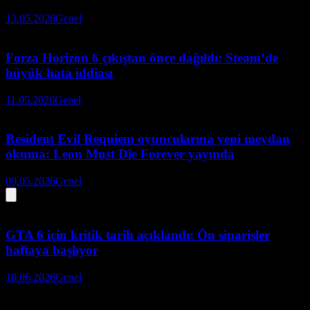
13.05.2026
Genel
Forza Horizon 6 çıkıştan önce dağıldı: Steam’de
büyük hata iddiası
11.05.2026
Genel
Resident Evil Requiem oyuncularına yeni meydan
okuma: Leon Must Die Forever yayında
09.05.2026
Genel
GTA 6 için kritik tarih açıklandı: Ön siparişler
haftaya başlıyor
18.06.2026
Genel