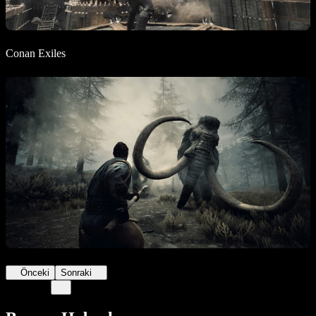
Conan Exiles
Önceki
Sonraki