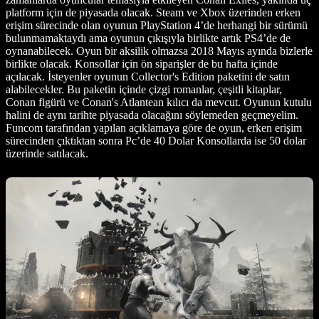
platform için de piyasada olacak. Steam ve Xbox üzerinden erken
erişim sürecinde olan oyunun PlayStation 4’de herhangi bir sürümü
bulunmamaktaydı ama oyunun çıkışıyla birlikte artık PS4’de de
oynanabilecek. Oyun bir aksilik olmazsa 2018 Mayıs ayında bizlerle
birlikte olacak. Konsollar için ön siparişler de bu hafta içinde
açılacak. İsteyenler oyunun Collector's Edition paketini de satın
alabilecekler. Bu paketin içinde çizgi romanlar, çeşitli kitaplar,
Conan figürü ve Conan's Atlantean kılıcı da mevcut. Oyunun kutulu
halini de aynı tarihte piyasada olacağını söylemeden geçmeyelim.
Funcom tarafından yapılan açıklamaya göre de oyun, erken erişim
sürecinden çıktıktan sonra Pc’de 40 Dolar Konsollarda ise 50 dolar
üzerinde satılacak.