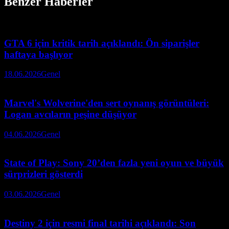
Benzer Haberler
GTA 6 için kritik tarih açıklandı: Ön siparişler
haftaya başlıyor
18.06.2026
Genel
Marvel's Wolverine'den sert oynanış görüntüleri:
Logan avcıların peşine düşüyor
04.06.2026
Genel
State of Play: Sony 20’den fazla yeni oyun ve büyük
sürprizleri gösterdi
03.06.2026
Genel
Destiny 2 için resmi final tarihi açıklandı: Son