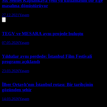
Six Senses Kaplankaya yeni yıl kutlamasını bir Ege
masalına dönüştürüyor
27.12.2021
Yaşam
TEGV ve MESARA aynı projede buluştu
07.05.2026
Yaşam
Yıldızlar aynı perdede: İstanbul Film Festivali
programı açıklandı
23.03.2026
Yaşam
İlber Ortaylı’nın İstanbul rotası: Bir tarihçinin
gözünden şehir
14.03.2026
Yaşam