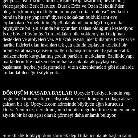
geliyor...” Bu fikrin sahibi üç kişilik ekip; tasarımcı, heykeltıraş,
videographer Berk Barutçu, Burak Eröz ve Ozan Bekdikli’den
oluşan üçlünün çocukluğundan bu yana ortak noktası “ben kesin
bundan bir şey yaparım” diyerek sokaktan bulduklarını eve
toplamaları. Annelerinin çöpçü olarak adlandırdığı bu çocuklar
büyüyünce bu işin aslında bir oyundan fazlası olduğunu keşfediyor.
İş de böyle büyümüş. Tornavidaları bile yokken şimdi ekipman
destekleri ve atölyeleri var. Atılacak eşyası, alet kullanma becerisi ve
harika fikirleri olan insanları tek çatı altında toplayan kolektif bir
ortam yaratmaya çalışıyorlar. İleri dönüşümün kent hayatında atık
malzemelerle kurgulanmış çocuk parkları, markaların, özellikle yapı
marketlerin fire malzemelerini halka açık olarak paylaşmaya
başlaması, heykel yerleştirmeleri, vitrin düzenlemeleri gibi alanlarda
kullanılabileceğini söylüyorlar.
DÖNÜŞÜM KASADA BAŞLAR
Upcycle Türkiye, kendin yap
uygulamalarından atölye çalışmalarına ileri dönüşümü odağa alarak
çalışan bir ağ. Upcycle.com adresinde büyüyen ağın kurucusu
Derya Yenilmez, ileri dönüşümü bir atık değerlendirme yönteminden
ziyade bir bakış açısı olarak görmeyi daha anlamlı buluyor.
Sürekli atık toplayıp dönüştürmek değil tüketici olarak baştan satın