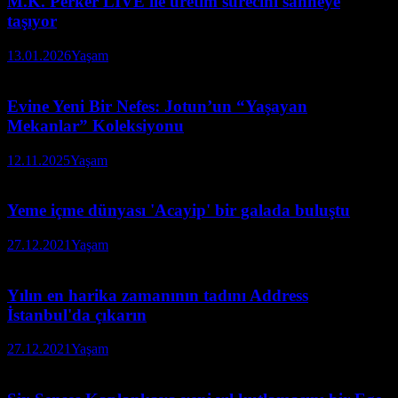
M.K. Perker LIVE ile üretim sürecini sahneye
taşıyor
13.01.2026
Yaşam
Evine Yeni Bir Nefes: Jotun’un “Yaşayan
Mekanlar” Koleksiyonu
12.11.2025
Yaşam
Yeme içme dünyası 'Acayip' bir galada buluştu
27.12.2021
Yaşam
Yılın en harika zamanının tadını Address
İstanbul'da çıkarın
27.12.2021
Yaşam