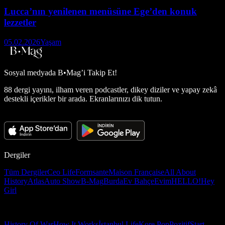
Lucca’nın yenilenen menüsüne Ege’den konuk
lezzetler
05.02.2026
Yaşam
Sosyal medyada
B•Mag’i Takip Et!
88 dergi yayını, ilham veren podcastler, dikey diziler ve yapay zekâ
destekli içerikler bir arada. Ekranlarınızı dik tutun.
Dergiler
Tüm Dergiler
Ceo Life
Formsante
Maison Française
All About
History
Atlas
Auto Show
B-Mag
Burda
Ev Bahçe
Evim
HELLO!
Hey
Girl
History Of War
How It Works
İstanbul Life
Kore Pop
Pozitif
Start