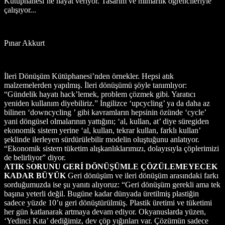
Kütüphanesi’ne hayat veriyor. Tasarım ve mimarlık öğrencileriyle
çalışıyor...
Pınar Akkurt
İleri Dönüşüm Kütüphanesi’nden örnekler. Hepsi atık
malzemelerden yapılmış. İleri dönüşümü şöyle tanımlıyor:
“Gündelik hayatı hack’lemek, problem çözmek gibi. Yaratıcı
yeniden kullanım diyebiliriz.” İngilizce ‘upcycling’ ya da daha az
bilinen ‘downcycling ’ gibi kavramların hepsinin özünde ‘cycle’
yani döngüsel olmalarının yattığını; ‘al, kullan, at’ diye süregiden
ekonomik sistem yerine ‘al, kullan, tekrar kullan, farklı kullan’
şeklinde ilerleyen sürdürülebilir modelin oluştuğunu anlatıyor.
“Ekonomik sistem tüketim alışkanlıklarımızı, dolayısıyla çöplerimizi
de belirliyor” diyor.
ATIK SORUNU GERİ DÖNÜŞÜMLE ÇÖZÜLEMEYECEK
KADAR BÜYÜK
Geri dönüşüm ve ileri dönüşüm arasındaki farkı
sorduğumuzda ise şu yanıtı alıyoruz: “Geri dönüşüm gerekli ama tek
başına yeterli değil. Bugüne kadar dünyada üretilmiş plastiğin
sadece yüzde 10’u geri dönüştürülmüş. Plastik üretimi ve tüketimi
her gün katlanarak artmaya devam ediyor. Okyanuslarda yüzen,
‘Yedinci Kıta’ dediğimiz, dev çöp yığınları var. Çözümün sadece