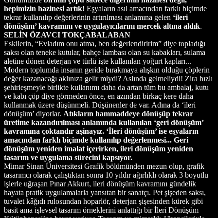
hepimizin hazinesi artık
! Eşyaların asıl amacından farklı biçimde
tekrar kullanılıp değerlerinin artırılması anlamına gelen
‘ileri
dönüşüm’ kavramını ve uygulayıcılarını mercek altına aldık
.
SELİN ÖZAVCI TOKÇABALABAN
Eskilerin, “Evladım onu atma, ben değerlendiririm” diye topladığı
saksı olan teneke kutular, bahçe lambası olan su kabakları, sulama
aletine dönen deterjan ve türlü işte kullanılan yoğurt kapları...
Modern toplumda insanın geride bırakmaya alışkın olduğu çöplerin
değer kazanacağı aklınıza gelir miydi? Aslında gelmeliydi! Zira hızlı
şehirleşmeyle birlikte kullanımı daha da artan tüm bu ambalaj, kutu
ve kabı çöp diye görmeden önce, en azından birkaç kere daha
kullanmak üzere düşünmeli. Düşünenler de var. Adına da ‘ileri
dönüşüm’ diyorlar.
Atıkların hammaddeye dönüşüp tekrar
üretime kazandırılması anlamında kullanılan ‘geri dönüşüm’
kavramına çoktandır aşinayız. ‘İleri dönüşüm’ ise eşyaların
amacından farklı biçimde kullanılıp değerlenmesi... Geri
dönüşüm yeniden imalat içerirken, ileri dönüşüm yeniden
tasarım ve uygulama sürecini kapsıyor.
Mimar Sinan Üniversitesi Grafik bölümünden mezun olup, grafik
tasarımcı olarak çalıştıktan sonra 10 yıldır ağırlıklı olarak 3 boyutlu
işlerle uğraşan Pınar Akkurt, ileri dönüşüm kavramını gündelik
hayata pratik uygulamalarla yansıtan bir sanatçı. Pet şişeden saksı,
tuvalet kâğıdı rulosundan hoparlör, deterjan şişesinden kürek gibi
basit ama işlevsel tasarım örneklerini anlattığı bir İleri Dönüşüm