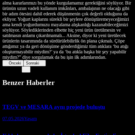
alma kararlarımızı bu yönde kurgulamamız gerektiğini söylüyor. Bir
ürünün uzun vadeli kullanım imkânları, ambalajının ne olacağı gibi
bir adım ötesini dahil ederek düşünmenin çok değerli olduğunu da
ekliyor. Yoğurt kaplarını sürekli bir şeylere dönüştüremeyeceğimizi
ama kendi yoğurdumuzu mayalama alışkanlığı kazanabileceğimizi
söylüyor. Söylediklerinden elbette hiç yeni ürün üretilmesin ve
satılmasın anlamı çıkarılmamalı... Aksine, diyor ki yeni üretilecek
ürünlerin tasarımında da sürdürülebilirlik ön plana çıkmalı. Çöpe
attığımız ya da geri dönüşüme gönderdiğimiz tüm atıklara ‘bu atığı
oluşturmayabilir miydim?’ ya da ‘bu atıkla başka bir şey yapabilir
miydim?” diye sorgulamak da bu işin ilk adımlarından.
Önceki
Sonraki
Benzer Haberler
TEGV ve MESARA aynı projede buluştu
07.05.2026
Yaşam