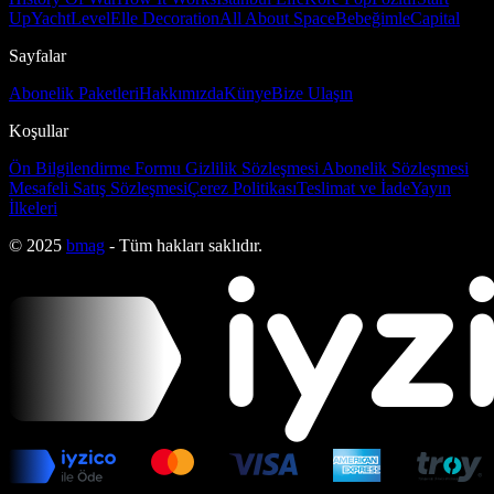
Up
Yacht
Level
Elle Decoration
All About Space
Bebeğimle
Capital
Sayfalar
Abonelik Paketleri
Hakkımızda
Künye
Bize Ulaşın
Koşullar
Ön Bilgilendirme Formu
Gizlilik Sözleşmesi
Abonelik Sözleşmesi
Mesafeli Satış Sözleşmesi
Çerez Politikası
Teslimat ve İade
Yayın
İlkeleri
© 2025
bmag
- Tüm hakları saklıdır.