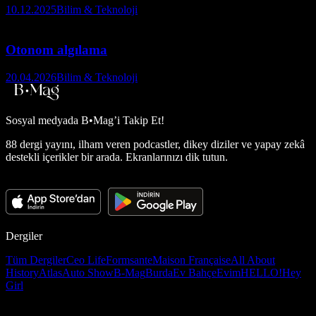
10.12.2025
Bilim & Teknoloji
Otonom algılama
20.04.2026
Bilim & Teknoloji
Sosyal medyada
B•Mag’i Takip Et!
88 dergi yayını, ilham veren podcastler, dikey diziler ve yapay zekâ
destekli içerikler bir arada. Ekranlarınızı dik tutun.
Dergiler
Tüm Dergiler
Ceo Life
Formsante
Maison Française
All About
History
Atlas
Auto Show
B-Mag
Burda
Ev Bahçe
Evim
HELLO!
Hey
Girl