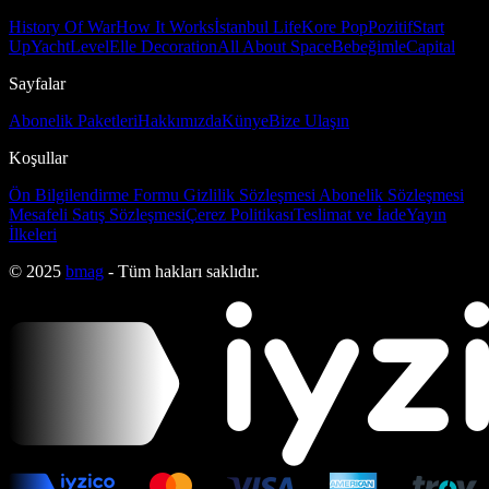
History Of War
How It Works
İstanbul Life
Kore Pop
Pozitif
Start
Up
Yacht
Level
Elle Decoration
All About Space
Bebeğimle
Capital
Sayfalar
Abonelik Paketleri
Hakkımızda
Künye
Bize Ulaşın
Koşullar
Ön Bilgilendirme Formu
Gizlilik Sözleşmesi
Abonelik Sözleşmesi
Mesafeli Satış Sözleşmesi
Çerez Politikası
Teslimat ve İade
Yayın
İlkeleri
© 2025
bmag
- Tüm hakları saklıdır.