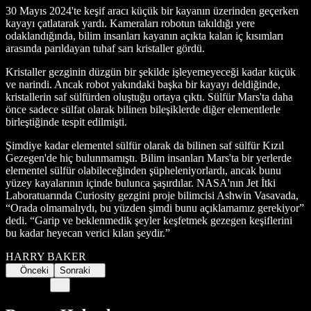
30 Mayıs 2024'te keşif aracı küçük bir kayanın üzerinden geçerken
kayayı çatlatarak yardı. Kameraları robotun takıldığı yere
odaklandığında, bilim insanları kayanın açıkta kalan iç kısımları
arasında parıldayan tuhaf sarı kristaller gördü.
Kristaller gezginin düzgün bir şekilde işleyemeyeceği kadar küçük
ve narindi. Ancak robot yakındaki başka bir kayayı deldiğinde,
kristallerin saf sülfürden oluştuğu ortaya çıktı. Sülfür Mars'ta daha
önce sadece sülfat olarak bilinen bileşiklerde diğer elementlerle
birleştiğinde tespit edilmişti.
Şimdiye kadar elementel sülfür olarak da bilinen saf sülfür Kızıl
Gezegen'de hiç bulunmamıştı. Bilim insanları Mars'ta bir yerlerde
elementel sülfür olabileceğinden şüpheleniyorlardı, ancak bunu
yüzey kayalarının içinde bulunca şaşırdılar. NASA'nın Jet İtki
Laboratuarında Curiosity gezgini proje bilimcisi Ashwin Vasavada,
“Orada olmamalıydı, bu yüzden şimdi bunu açıklamamız gerekiyor”
dedi. “Garip ve beklenmedik şeyler keşfetmek gezegen keşiflerini
bu kadar heyecan verici kılan şeydir.”
HARRY BAKER
Önceki
Sonraki